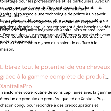
toilettage pour les professionnels et les particuliers. Avec un
engagement en faveur de l'innovation et de la durabilité,
- Des formulations de pointe pour des résultats
XanitaliaPro associe une technologie de pointe à un savoir-
exceptionnels
faire italien traditionnel pour offrir une gamme complète de
- Des pratiques écologiques pour minimiser l'impact sur
solutions de soins capillaires répondant à des besoins variés
l'environnement
Découvrez la qualité inégalée de XanitaliaPro et améliorez
:
- Des solutions sur mesure pour différents types de cheveux
votre routine de soins capillaires avec des produits qui
et de préférences.
offrent des résultats dignes d'un salon de coiffure à la
maison.
Libérez tout le potentiel de vos cheveux
grâce à la gamme complète de produits
XanitaliaPro
Transformez votre routine de soins capillaires avec la gamme
étendue de produits de première qualité de XanitaliaPro,
chacun conçu pour répondre à des préoccupations et