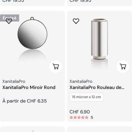
Prix
CHF 19.55
Prix
CHF 19.95
habituel
habituel
Épuisé
Choisissez Les Options
Ajou
Fournisseur:
Fournisseur:
XanitaliaPro
XanitaliaPro
XanitaliaPro Miroir Rond
XanitaliaPro Rouleau de
Papier Aluminium
15 micron x 12 cm
Prix
À partir de CHF 6.35
Prix
CHF 6.90
habituel
5
habituel