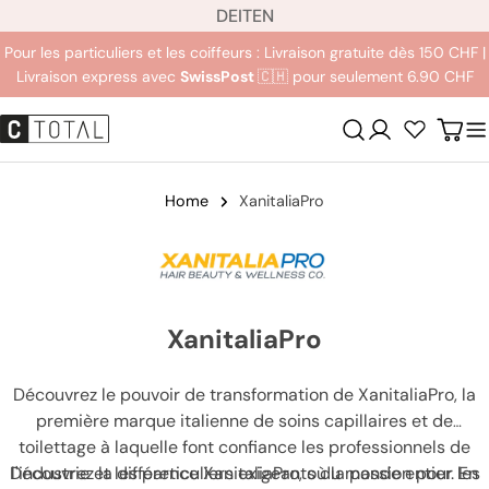
L
Aller
DE
IT
EN
a
au
Pour les particuliers et les coiffeurs : Livraison gratuite dès 150 CHF |
n
contenu
Livraison express avec
SwissPost
🇨🇭 pour seulement 6.90 CHF
g
u
Se
Char
e
connecter
Home
XanitaliaPro
XanitaliaPro
Découvrez le pouvoir de transformation de XanitaliaPro, la
première marque italienne de soins capillaires et de
toilettage à laquelle font confiance les professionnels de
Découvrez la différence XanitaliaPro, où la passion pour les
l'industrie et les particuliers exigeants du monde entier. En