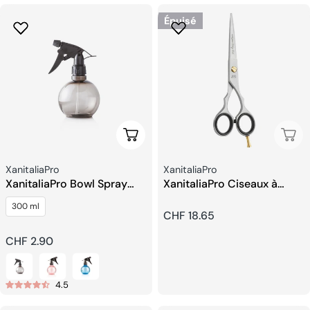
Épuisé
Choisissez Les Options
Épui
Fournisseur:
Fournisseur:
XanitaliaPro
XanitaliaPro
XanitaliaPro Bowl Spray
XanitaliaPro Ciseaux à
Vaporisateur
cheveux 5.5
300 ml
Prix
CHF 18.65
Prix
CHF 2.90
habituel
habituel
4.5