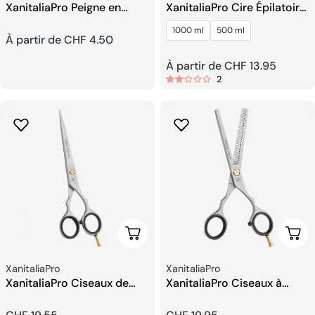
XanitaliaPro Peigne en
XanitaliaPro Cire Épilatoire
Aluminium
Hydrosoluble – Sugaring
1000 ml
500 ml
Prix
À partir de CHF 4.50
Prix
À partir de CHF 13.95
habituel
2
habituel
Ajouter Au Panier
Ajou
Fournisseur:
Fournisseur:
XanitaliaPro
XanitaliaPro
XanitaliaPro Ciseaux de
XanitaliaPro Ciseaux à
coiffeur 6
Effiler 5,5