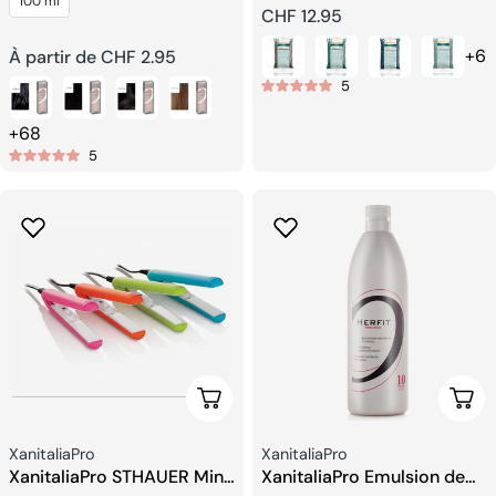
100 ml
Brésilien
Prix
CHF 12.95
+6
Prix
À partir de CHF 2.95
habituel
5
habituel
+68
5
Ajouter Au Panier
Choi
Fournisseur:
Fournisseur:
XanitaliaPro
XanitaliaPro
XanitaliaPro STHAUER Mini
XanitaliaPro Emulsion de