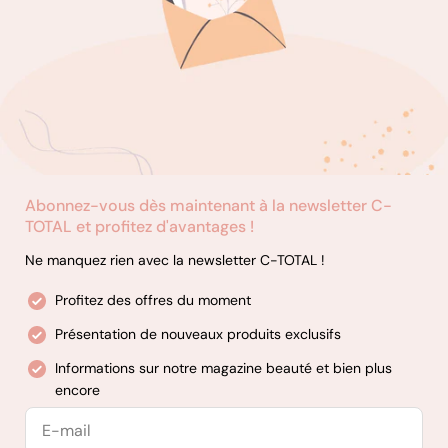
Produits de coiffage : Créez le look que vous souhaitez grâce
à notre assortiment de produits coiffants, notamment des
sprays, des gels et des mousses.
Essentiels de coiffure : Découvrez nos produits de toilettage
de qualité professionnelle, tels que les crèmes de rasage, les
après-rasages et les produits essentiels pour le soin de la
barbe.
Produits d'épilation : Obtenez une peau lisse et sans poils
Abonnez-vous dès maintenant à la newsletter C-
grâce à notre sélection de cires de haute qualité, de bandes
TOTAL et profitez d'avantages !
d'épilation à la cire et de produits de soins après l'épilation.
Ne manquez rien avec la newsletter C-TOTAL !
Profitez des offres du moment
Présentation de nouveaux produits exclusifs
Informations sur notre magazine beauté et bien plus
encore
E-
mail