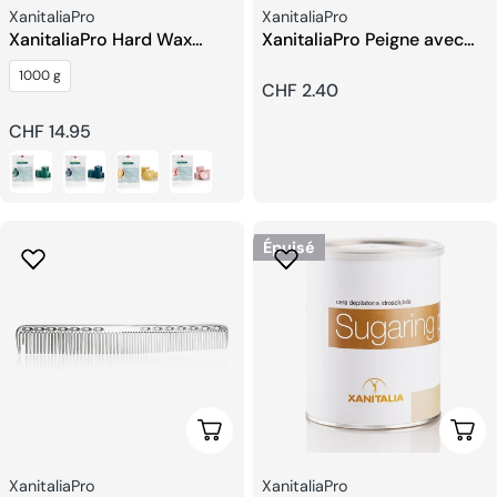
Fournisseur:
Fournisseur:
XanitaliaPro
XanitaliaPro
XanitaliaPro Hard Wax
XanitaliaPro Peigne avec
Traditionnelles Tiède
de Larges Dents
1000 g
Prix
CHF 2.40
Prix
CHF 14.95
habituel
habituel
Épuisé
Choisissez Les Options
Choi
Fournisseur:
Fournisseur:
XanitaliaPro
XanitaliaPro