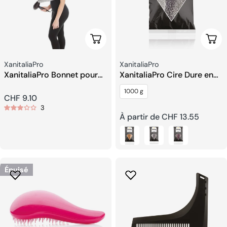
Ajouter Au Panier
Choi
Fournisseur:
Fournisseur:
XanitaliaPro
XanitaliaPro
XanitaliaPro Bonnet pour
XanitaliaPro Cire Dure en
Seche-cheveux
Grains
1000 g
Prix
CHF 9.10
3
Prix
À partir de CHF 13.55
habituel
habituel
Épuisé