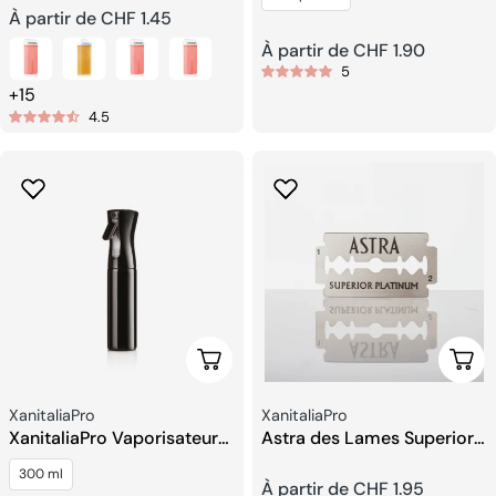
Prix
À partir de CHF 1.45
Prix
À partir de CHF 1.90
habituel
5
+15
habituel
4.5
Ajouter Au Panier
Choi
Fournisseur:
Fournisseur:
XanitaliaPro
XanitaliaPro
XanitaliaPro Vaporisateur
Astra des Lames Superior
300 ml
Platinum
300 ml
Prix
À partir de CHF 1.95