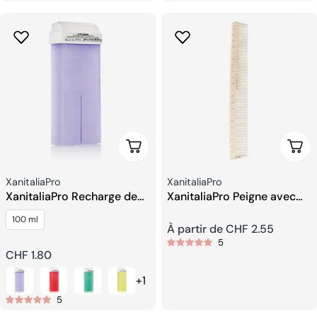
Choisissez Les Options
Choi
Fournisseur:
Fournisseur:
XanitaliaPro
XanitaliaPro
XanitaliaPro Recharge de
XanitaliaPro Peigne avec
Cire Roll on Gel Epil Extra
Échelle en Centimètres
100 ml
Sensitive
Prix
À partir de CHF 2.55
5
Prix
CHF 1.80
habituel
+1
habituel
5