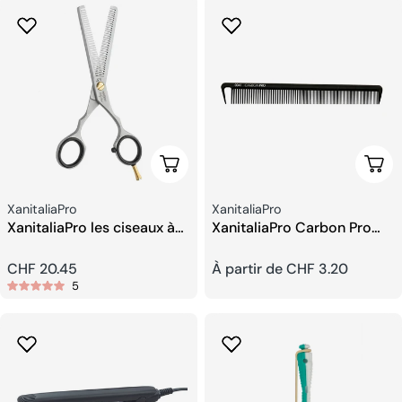
Ajouter Au Panier
Choi
Fournisseur:
Fournisseur:
XanitaliaPro
XanitaliaPro
XanitaliaPro les ciseaux à
XanitaliaPro Carbon Pro
effiler 5.5
professional Peignes
Prix
CHF 20.45
Prix
À partir de CHF 3.20
5
habituel
habituel