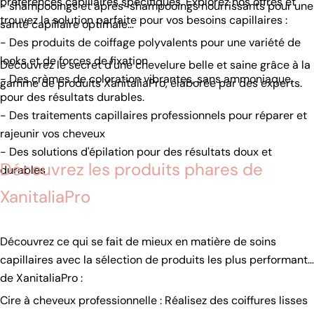
préférences capillaires spécifiques. Explorez nos offres et
- shampooings et après-shampooings nourrissants pour une
trouvez la solution parfaite pour vos besoins capillaires :
santé capillaire optimale
- Des produits de coiffage polyvalents pour une variété de
looks et de forces de fixation
Découvrez le secret d'une chevelure belle et saine grâce à la
- Des crèmes de coloration vibrantes, sans ammoniaque,
gamme de produits XanitaliaPro, élaborée par des experts.
pour des résultats durables.
- Des traitements capillaires professionnels pour réparer et
rajeunir vos cheveux
- Des solutions d'épilation pour des résultats doux et
Découvrez les produits phares de
durables
XanitaliaPro
Découvrez ce qui se fait de mieux en matière de soins
capillaires avec la sélection de produits les plus performants
de XanitaliaPro :
Cire à cheveux professionnelle : Réalisez des coiffures lisses