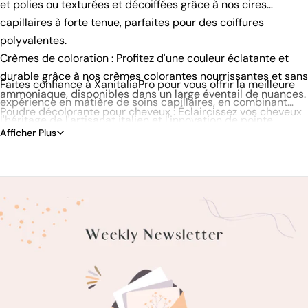
et polies ou texturées et décoiffées grâce à nos cires
capillaires à forte tenue, parfaites pour des coiffures
polyvalentes.
Crèmes de coloration : Profitez d'une couleur éclatante et
durable grâce à nos crèmes colorantes nourrissantes et sans
Faites confiance à XanitaliaPro pour vous offrir la meilleure
ammoniaque, disponibles dans un large éventail de nuances.
expérience en matière de soins capillaires, en combinant
Poudre décolorante pour cheveux : Éclaircissez vos cheveux
l'héritage de l'artisanat italien et l'innovation de pointe.
efficacement et en toute sécurité grâce à nos poudres
Afficher Plus
décolorantes, conçues pour optimiser le résultat tout en
minimisant les dommages.
Shampooings et après-shampooings : Choisissez parmi nos
shampooings et après-shampooings spécialisés, qui
répondent à des préoccupations telles que l'hydratation, la
protection de la couleur et la lutte contre les pellicules.
Traitements capillaires : Réparez et embellissez vos cheveux
grâce à notre gamme de traitements, notamment des
masques et des sérums nourrissants.