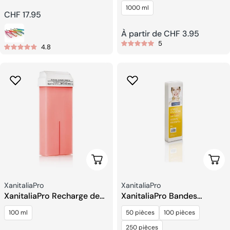
Lisseur
Crème Oxydante
1000 ml
Prix
CHF 17.95
Prix
À partir de CHF 3.95
habituel
5
4.8
habituel
Choisissez Les Options
Choi
Fournisseur:
Fournisseur:
XanitaliaPro
XanitaliaPro
XanitaliaPro Recharge de
XanitaliaPro Bandes
Cire Roll-on
Dépilatoires en Tissu Non
100 ml
50 pièces
100 pièces
Tissé
250 pièces