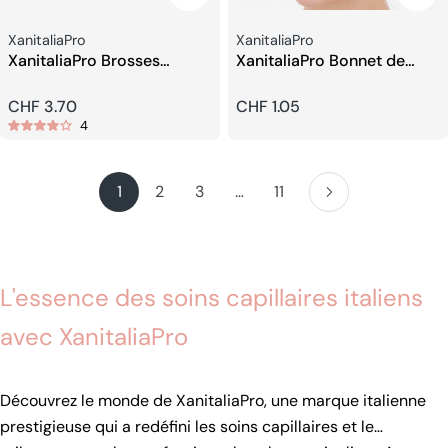
Fournisseur:
Fournisseur:
XanitaliaPro
XanitaliaPro
XanitaliaPro Brosses
XanitaliaPro Bonnet de
Rondes En Nylon
Douche Haut de Gamme
Prix
CHF 3.70
Prix
CHF 1.05
4
habituel
habituel
1
2
3
…
11
L'essence des soins capillaires italiens
avec XanitaliaPro
Découvrez le monde de XanitaliaPro, une marque italienne
prestigieuse qui a redéfini les soins capillaires et le