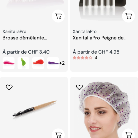
Choisissez Les Options
Choi
Fournisseur:
Fournisseur:
XanitaliaPro
XanitaliaPro
Brosse démêlante
XanitaliaPro Peigne de
XanitaliaPro
Rasage pour les Barbiers
Prix
À partir de CHF 3.40
Prix
À partir de CHF 4.95
4
+2
habituel
habituel
Choisissez Les Options
Ajou