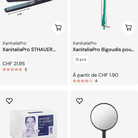
Ajouter Au Panier
Choi
Fournisseur:
Fournisseur:
XanitaliaPro
XanitaliaPro
XanitaliaPro STHAUER
XanitaliaPro Bigoudis pour
Salon Pro Mini Lisseur –
Permanente
12 pcs
plaques de 9 cm
Prix
CHF 21.95
5
Prix
À partir de CHF 1.90
habituel
4
habituel