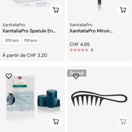
Choisissez Les Options
Ajou
Fournisseur:
Fournisseur:
XanitaliaPro
XanitaliaPro
XanitaliaPro Spatule En
XanitaliaPro Miroir
Bois Pour l’épilation
Classique
200 pcs
100 pcs
Prix
CHF 4.95
5
Prix
À partir de CHF 3.20
habituel
habituel
Épuisé
Choisissez Les Options
Épui