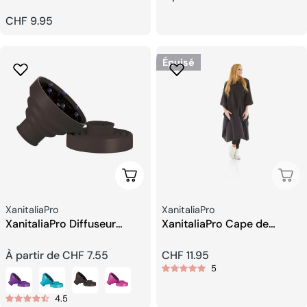
Prix
CHF 9.95
habituel
habituel
Épuisé
Choisissez Les Options
Épui
Fournisseur:
Fournisseur:
XanitaliaPro
XanitaliaPro
XanitaliaPro Diffuseur
XanitaliaPro Cape de
Silicone
Coupe de Cheveux
Prix
À partir de CHF 7.55
Prix
CHF 11.95
5
habituel
habituel
4.5