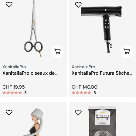
Ajouter Au Panier
Ajou
Fournisseur:
Fournisseur:
XanitaliaPro
XanitaliaPro
XanitaliaPro ciseaux de
XanitaliaPro Futura Sèche-
coiffeur 5,5
cheveux Professionnel
Prix
CHF 19.95
Prix
CHF 140.00
5
5
habituel
habituel