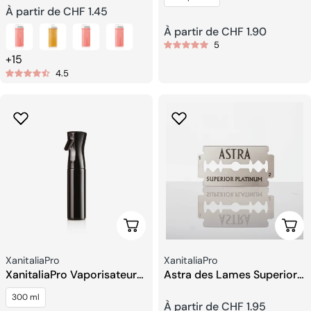
Prix
À partir de CHF 1.45
Prix
À partir de CHF 1.90
habituel
5
+15
habituel
4.5
Ajouter Au Panier
Choi
Fournisseur:
Fournisseur:
XanitaliaPro
XanitaliaPro
XanitaliaPro Vaporisateur
Astra des Lames Superior
300 ml
Platinum
300 ml
Prix
À partir de CHF 1.95