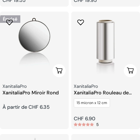
Prix
CHF 19.55
Prix
CHF 19.95
habituel
habituel
Épuisé
Choisissez Les Options
Ajou
Fournisseur:
Fournisseur:
XanitaliaPro
XanitaliaPro
XanitaliaPro Miroir Rond
XanitaliaPro Rouleau de
Papier Aluminium
15 micron x 12 cm
Prix
À partir de CHF 6.35
Prix
CHF 6.90
habituel
5
habituel