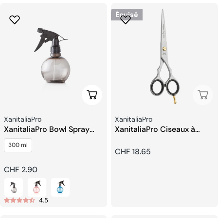
Épuisé
Choisissez Les Options
Épui
Fournisseur:
Fournisseur:
XanitaliaPro
XanitaliaPro
XanitaliaPro Bowl Spray
XanitaliaPro Ciseaux à
Vaporisateur
cheveux 5.5
300 ml
Prix
CHF 18.65
Prix
CHF 2.90
habituel
habituel
4.5