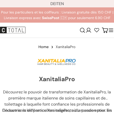
L
Aller
DE
IT
EN
a
au
Pour les particuliers et les coiffeurs : Livraison gratuite dès 150 CHF |
n
contenu
Livraison express avec
SwissPost
🇨🇭 pour seulement 6.90 CHF
g
u
Se
Char
e
connecter
Home
XanitaliaPro
XanitaliaPro
Découvrez le pouvoir de transformation de XanitaliaPro, la
première marque italienne de soins capillaires et de
toilettage à laquelle font confiance les professionnels de
Découvrez la différence XanitaliaPro, où la passion pour les
l'industrie et les particuliers exigeants du monde entier. En