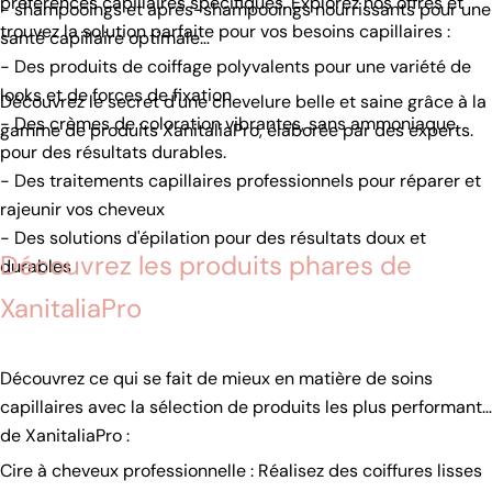
préférences capillaires spécifiques. Explorez nos offres et
- shampooings et après-shampooings nourrissants pour une
trouvez la solution parfaite pour vos besoins capillaires :
santé capillaire optimale
- Des produits de coiffage polyvalents pour une variété de
looks et de forces de fixation
Découvrez le secret d'une chevelure belle et saine grâce à la
- Des crèmes de coloration vibrantes, sans ammoniaque,
gamme de produits XanitaliaPro, élaborée par des experts.
pour des résultats durables.
- Des traitements capillaires professionnels pour réparer et
rajeunir vos cheveux
- Des solutions d'épilation pour des résultats doux et
Découvrez les produits phares de
durables
XanitaliaPro
Découvrez ce qui se fait de mieux en matière de soins
capillaires avec la sélection de produits les plus performants
de XanitaliaPro :
Cire à cheveux professionnelle : Réalisez des coiffures lisses