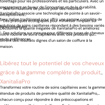
toilettage pour les professionnels et les particuliers. Avec un
engagement en faveur de l'innovation et de la durabilité,
- Des formulations de pointe pour des résultats
XanitaliaPro associe une technologie de pointe à un savoir-
exceptionnels
faire italien traditionnel pour offrir une gamme complète de
- Des pratiques écologiques pour minimiser l'impact sur
solutions de soins capillaires répondant à des besoins variés
l'environnement
Découvrez la qualité inégalée de XanitaliaPro et améliorez
:
- Des solutions sur mesure pour différents types de cheveux
votre routine de soins capillaires avec des produits qui
et de préférences.
offrent des résultats dignes d'un salon de coiffure à la
maison.
Libérez tout le potentiel de vos cheveux
grâce à la gamme complète de produits
XanitaliaPro
Transformez votre routine de soins capillaires avec la gamme
étendue de produits de première qualité de XanitaliaPro,
chacun conçu pour répondre à des préoccupations et