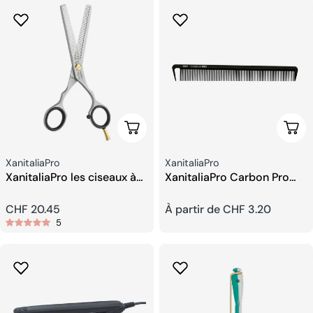
Ajouter Au Panier
Choi
Fournisseur:
Fournisseur:
XanitaliaPro
XanitaliaPro
XanitaliaPro les ciseaux à
XanitaliaPro Carbon Pro
effiler 5.5
professional Peignes
Prix
CHF 20.45
Prix
À partir de CHF 3.20
5
habituel
habituel