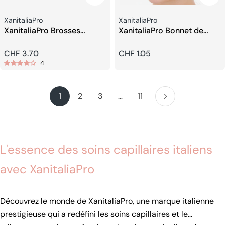
Fournisseur:
Fournisseur:
XanitaliaPro
XanitaliaPro
XanitaliaPro Brosses
XanitaliaPro Bonnet de
Rondes En Nylon
Douche Haut de Gamme
Prix
CHF 3.70
Prix
CHF 1.05
4
habituel
habituel
1
2
3
…
11
L'essence des soins capillaires italiens
avec XanitaliaPro
Découvrez le monde de XanitaliaPro, une marque italienne
prestigieuse qui a redéfini les soins capillaires et le