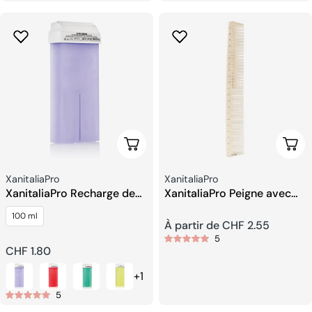
Choisissez Les Options
Choi
Fournisseur:
Fournisseur:
XanitaliaPro
XanitaliaPro
XanitaliaPro Recharge de
XanitaliaPro Peigne avec
Cire Roll on Gel Epil Extra
Échelle en Centimètres
100 ml
Sensitive
Prix
À partir de CHF 2.55
5
Prix
CHF 1.80
habituel
+1
habituel
5