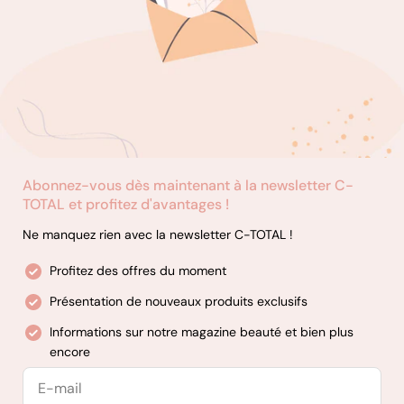
Produits de coiffage : Créez le look que vous souhaitez grâce
à notre assortiment de produits coiffants, notamment des
sprays, des gels et des mousses.
Essentiels de coiffure : Découvrez nos produits de toilettage
de qualité professionnelle, tels que les crèmes de rasage, les
après-rasages et les produits essentiels pour le soin de la
barbe.
Produits d'épilation : Obtenez une peau lisse et sans poils
Abonnez-vous dès maintenant à la newsletter C-
grâce à notre sélection de cires de haute qualité, de bandes
TOTAL et profitez d'avantages !
d'épilation à la cire et de produits de soins après l'épilation.
Ne manquez rien avec la newsletter C-TOTAL !
Profitez des offres du moment
Présentation de nouveaux produits exclusifs
Informations sur notre magazine beauté et bien plus
encore
E-
mail