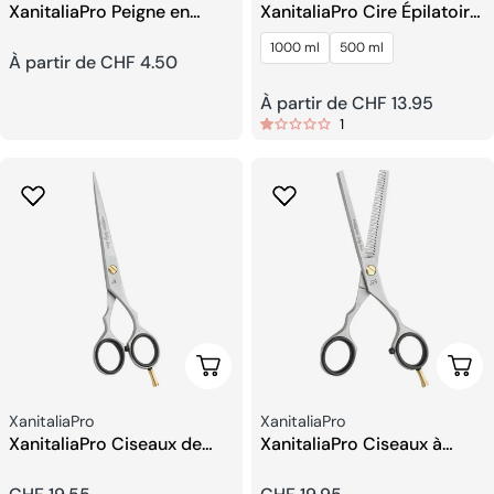
XanitaliaPro Peigne en
XanitaliaPro Cire Épilatoire
Aluminium
Hydrosoluble – Sugaring
1000 ml
500 ml
Prix
À partir de CHF 4.50
Prix
À partir de CHF 13.95
habituel
1
habituel
Ajouter Au Panier
Ajou
Fournisseur:
Fournisseur:
XanitaliaPro
XanitaliaPro
XanitaliaPro Ciseaux de
XanitaliaPro Ciseaux à
coiffeur 6
Effiler 5,5