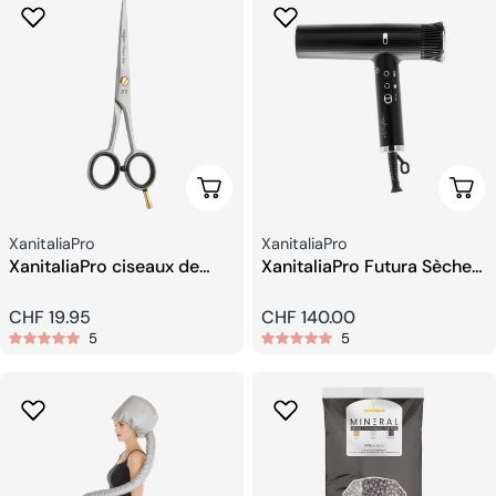
Ajouter Au Panier
Ajou
Fournisseur:
Fournisseur:
XanitaliaPro
XanitaliaPro
XanitaliaPro ciseaux de
XanitaliaPro Futura Sèche-
coiffeur 5,5
cheveux Professionnel
Prix
CHF 19.95
Prix
CHF 140.00
5
5
habituel
habituel