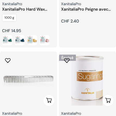
Fournisseur:
Fournisseur:
XanitaliaPro
XanitaliaPro
XanitaliaPro Hard Wax
XanitaliaPro Peigne avec
Traditionnelles Tiède
de Larges Dents
1000 g
Prix
CHF 2.40
Prix
CHF 14.95
habituel
habituel
Épuisé
Choisissez Les Options
Choi
Fournisseur:
Fournisseur:
XanitaliaPro
XanitaliaPro