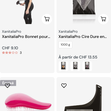
Ajouter Au Panier
Choi
Fournisseur:
Fournisseur:
XanitaliaPro
XanitaliaPro
XanitaliaPro Bonnet pour
XanitaliaPro Cire Dure en
Seche-cheveux
Grains
1000 g
Prix
CHF 9.10
3
Prix
À partir de CHF 13.55
habituel
habituel
Épuisé