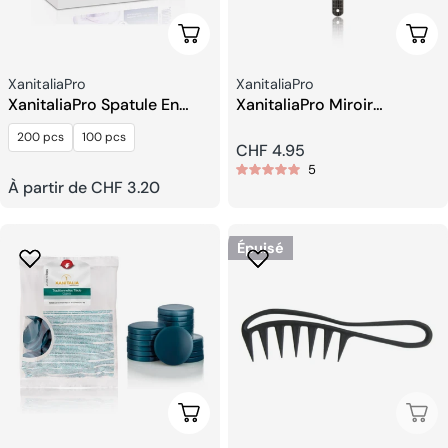
Choisissez Les Options
Ajou
Fournisseur:
Fournisseur:
XanitaliaPro
XanitaliaPro
XanitaliaPro Spatule En
XanitaliaPro Miroir
Bois Pour l’épilation
Classique
200 pcs
100 pcs
Prix
CHF 4.95
5
Prix
À partir de CHF 3.20
habituel
habituel
Épuisé
Choisissez Les Options
Épui