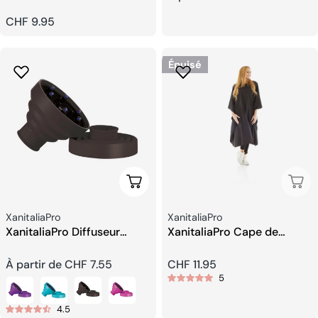
Prix
CHF 9.95
habituel
habituel
Épuisé
Choisissez Les Options
Épui
Fournisseur:
Fournisseur:
XanitaliaPro
XanitaliaPro
XanitaliaPro Diffuseur
XanitaliaPro Cape de
Silicone
Coupe de Cheveux
Prix
À partir de CHF 7.55
Prix
CHF 11.95
5
habituel
habituel
4.5