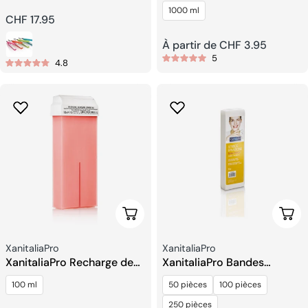
Lisseur
Crème Oxydante
1000 ml
Prix
CHF 17.95
Prix
À partir de CHF 3.95
habituel
5
4.8
habituel
Choisissez Les Options
Choi
Fournisseur:
Fournisseur:
XanitaliaPro
XanitaliaPro
XanitaliaPro Recharge de
XanitaliaPro Bandes
Cire Roll-on
Dépilatoires en Tissu Non
100 ml
50 pièces
100 pièces
Tissé
250 pièces