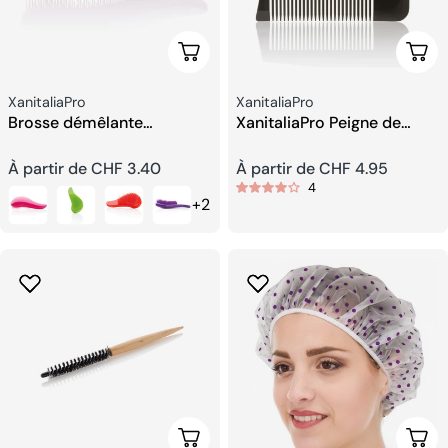
Choisissez Les Options
Choi
Fournisseur:
Fournisseur:
XanitaliaPro
XanitaliaPro
Brosse démêlante
XanitaliaPro Peigne de
XanitaliaPro
Rasage pour les Barbiers
Prix
À partir de CHF 3.40
Prix
À partir de CHF 4.95
4
+2
habituel
habituel
Choisissez Les Options
Ajou