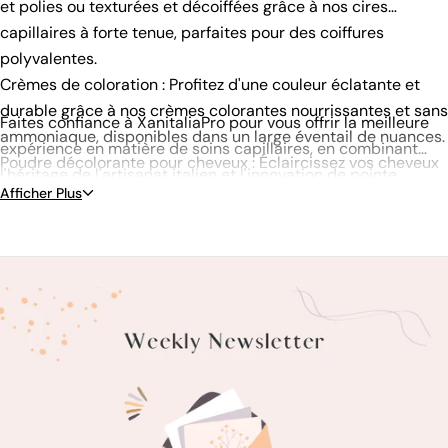
et polies ou texturées et décoiffées grâce à nos cires
capillaires à forte tenue, parfaites pour des coiffures
polyvalentes.
Crèmes de coloration : Profitez d'une couleur éclatante et
durable grâce à nos crèmes colorantes nourrissantes et sans
Faites confiance à XanitaliaPro pour vous offrir la meilleure
ammoniaque, disponibles dans un large éventail de nuances.
expérience en matière de soins capillaires, en combinant
Poudre décolorante pour cheveux : Éclaircissez vos cheveux
l'héritage de l'artisanat italien et l'innovation de pointe.
efficacement et en toute sécurité grâce à nos poudres
Afficher Plus
décolorantes, conçues pour optimiser le résultat tout en
minimisant les dommages.
Shampooings et après-shampooings : Choisissez parmi nos
shampooings et après-shampooings spécialisés, qui
répondent à des préoccupations telles que l'hydratation, la
protection de la couleur et la lutte contre les pellicules.
Traitements capillaires : Réparez et embellissez vos cheveux
grâce à notre gamme de traitements, notamment des
masques et des sérums nourrissants.