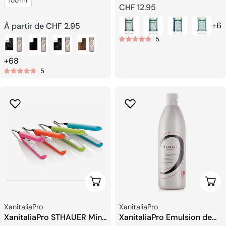
100 ml
Brésilien
Prix
CHF 12.95
+6
Prix
À partir de CHF 2.95
habituel
5
habituel
+68
5
Ajouter Au Panier
Choi
Fournisseur:
Fournisseur:
XanitaliaPro
XanitaliaPro
XanitaliaPro STHAUER Mini
XanitaliaPro Emulsion de