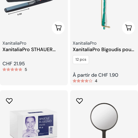
Ajouter Au Panier
Choi
Fournisseur:
Fournisseur:
XanitaliaPro
XanitaliaPro
XanitaliaPro STHAUER
XanitaliaPro Bigoudis pour
Salon Pro Mini Lisseur –
Permanente
12 pcs
plaques de 9 cm
Prix
CHF 21.95
5
Prix
À partir de CHF 1.90
habituel
4
habituel