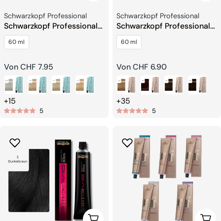
Verkäufer:
Verkäufer:
Schwarzkopf Professional
Schwarzkopf Professional
Schwarzkopf Professional
Schwarzkopf Professional
Igora Royal Highlifts
Igora Royal Absolutes
60 ml
60 ml
Permanente
Farbcreme
Regulärer
Von CHF 7.95
Regulärer
Von CHF 6.90
Preis
Preis
+15
+35
5
5
Wählen Sie Optionen
Wähl