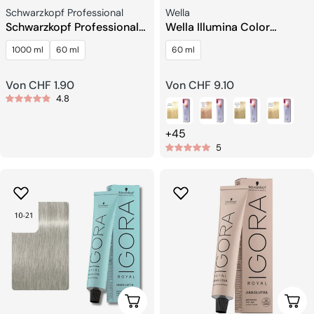
Verkäufer:
Verkäufer:
Schwarzkopf Professional
Wella
Schwarzkopf Professional
Wella Illumina Color
BlondMe Premium
Haarfarbe
1000 ml
60 ml
60 ml
Entwickler
Regulärer
Von CHF 1.90
Regulärer
Von CHF 9.10
4.8
Preis
Preis
+45
5
Wählen Sie Optionen
Wähl