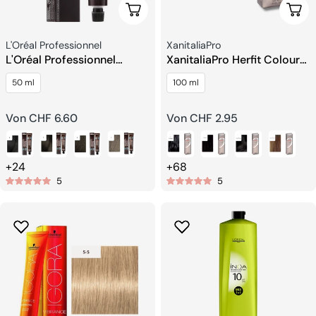
Wählen Sie Optionen
Wähl
Verkäufer:
Verkäufer:
L'Oréal Professionnel
XanitaliaPro
L'Oréal Professionnel
XanitaliaPro Herfit Colour
Majirel Cool Cover
Hair Coloring Cream
50 ml
100 ml
Haarfarbe
Regulärer
Von CHF 6.60
Regulärer
Von CHF 2.95
Preis
Preis
+24
+68
5
5