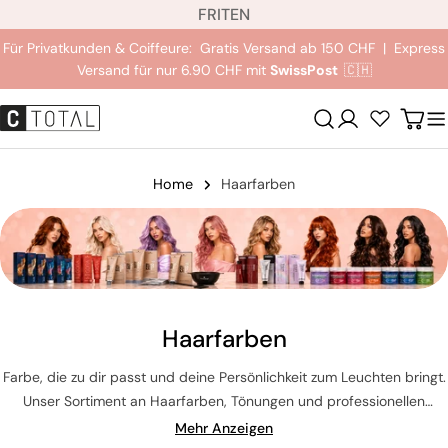
S
Zum
FR
IT
EN
p
Inhalt
Für Privatkunden & Coiffeure: Gratis Versand ab 150 CHF | Express
r
springen
Versand für nur 6.90 CHF mit
SwissPost
🇨🇭
a
c
Anmeldung
Wag
h
e
Home
Haarfarben
Haarfarben
Farbe, die zu dir passt und deine Persönlichkeit zum Leuchten bringt.
Unser Sortiment an Haarfarben, Tönungen und professionellen
Farbpflegen bietet dir intensive, langanhaltende Ergebnisse von
Mehr Anzeigen