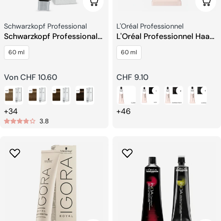
Wählen Sie Optionen
Wähl
Verkäufer:
Verkäufer:
Schwarzkopf Professional
L'Oréal Professionnel
Schwarzkopf Professional
L'Oréal Professionnel Haare
TBH Haarfarbe
Färben Dia Color V140
60 ml
60 ml
Regulärer
Von CHF 10.60
Regulärer
CHF 9.10
Preis
Preis
+34
+46
3.8