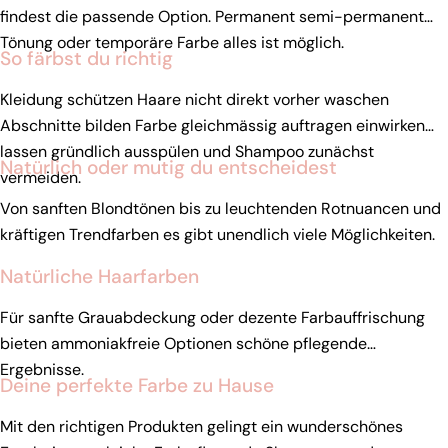
findest die passende Option. Permanent semi-permanent
Tönung oder temporäre Farbe alles ist möglich.
So färbst du richtig
Kleidung schützen Haare nicht direkt vorher waschen
Abschnitte bilden Farbe gleichmässig auftragen einwirken
lassen gründlich ausspülen und Shampoo zunächst
Natürlich oder mutig du entscheidest
vermeiden.
Von sanften Blondtönen bis zu leuchtenden Rotnuancen und
kräftigen Trendfarben es gibt unendlich viele Möglichkeiten.
Natürliche Haarfarben
Für sanfte Grauabdeckung oder dezente Farbauffrischung
bieten ammoniakfreie Optionen schöne pflegende
Ergebnisse.
Deine perfekte Farbe zu Hause
Mit den richtigen Produkten gelingt ein wunderschönes