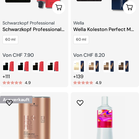
Wählen Sie Optionen
Wähl
Verkäufer:
Verkäufer:
Schwarzkopf Professional
Wella
Schwarzkopf Professional
Wella Koleston Perfect Me+
Igora Royal Permanente
Permanent Creme
60 ml
60 ml
Haarfarben
Haarfarbe
Regulärer
Von CHF 7.90
Regulärer
Von CHF 8.20
Preis
Preis
+111
+139
4.9
4.9
Ausverkauft