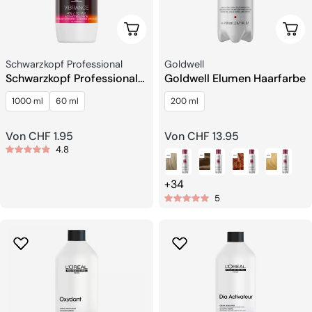
Wählen Sie Optionen
Wähl
Verkäufer:
Verkäufer:
Schwarzkopf Professional
Goldwell
Schwarzkopf Professional
Goldwell Elumen Haarfarbe
Igora Vibrance Aktivator-
1000 ml
60 ml
200 ml
Lotion
Regulärer
Von CHF 1.95
Regulärer
Von CHF 13.95
4.8
Preis
Preis
+34
5