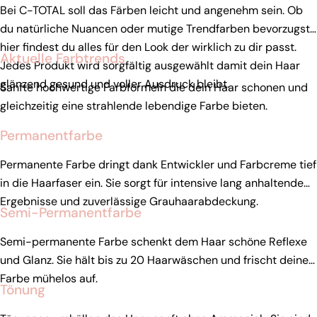
Bei C-TOTAL soll das Färben leicht und angenehm sein. Ob
du natürliche Nuancen oder mutige Trendfarben bevorzugst,
hier findest du alles für den Look der wirklich zu dir passt.
Aktuelle Farbtrends
Jedes Produkt wird sorgfältig ausgewählt damit dein Haar
glänzend gesund und voller Ausdruck bleibt.
Sanfte hochwertige Farbformeln die dein Haar schonen und
gleichzeitig eine strahlende lebendige Farbe bieten.
Permanentfarbe
Permanente Farbe dringt dank Entwickler und Farbcreme tief
in die Haarfaser ein. Sie sorgt für intensive lang anhaltende
Ergebnisse und zuverlässige Grauhaarabdeckung.
Semi-Permanentfarbe
Semi-permanente Farbe schenkt dem Haar schöne Reflexe
und Glanz. Sie hält bis zu 20 Haarwäschen und frischt deine
Farbe mühelos auf.
Tönung