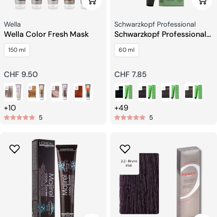
Wählen Sie Optionen
Wähl
Verkäufer:
Verkäufer:
Wella
Schwarzkopf Professional
Wella Color Fresh Mask
Schwarzkopf Professional
Igora Zero Amm
150 ml
60 ml
Ammoniakfreie
Permanente Farbe
Regulärer
CHF 9.50
Regulärer
CHF 7.85
Preis
Preis
+10
+49
5
5