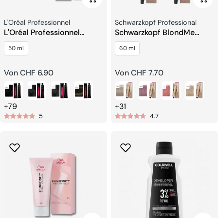
Verkäufer:
Verkäufer:
L'Oréal Professionnel
Schwarzkopf Professional
L'Oréal Professionnel
Schwarzkopf BlondMe
Diarichesse Haartönung
Bond Enforcing
50 ml
60 ml
Blondierung
Regulärer
Von CHF 6.90
Regulärer
Von CHF 7.70
Preis
Preis
+79
+31
5
4.7