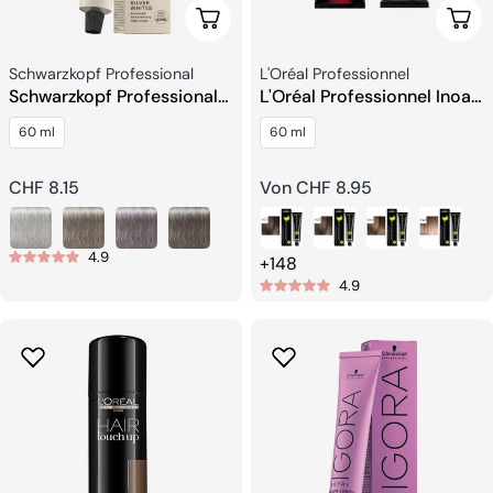
Wählen Sie Optionen
Wähl
Verkäufer:
Verkäufer:
Schwarzkopf Professional
L'Oréal Professionnel
Schwarzkopf Professional
L'Oréal Professionnel Inoa
Igora Royal Silverwhites
Haarfarbe
60 ml
60 ml
Permanent White Refining
Regulärer
CHF 8.15
Regulärer
Von CHF 8.95
Preis
Preis
4.9
+148
4.9