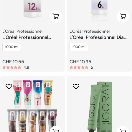
Wählen Sie Optionen
Wähl
Verkäufer:
Verkäufer:
L'Oréal Professionnel
L'Oréal Professionnel
L'Oréal Professionnel
L'Oréal Professionnel Dia
Oxydant Creme
Aktivator Entwickler
1000 ml
1000 ml
Regulärer
CHF 10.55
Regulärer
CHF 10.95
4.9
5
Preis
Preis