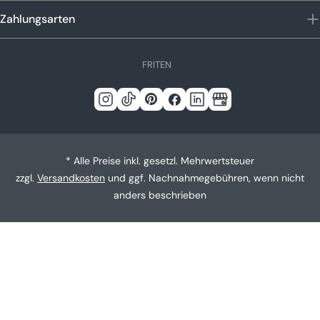
Zahlungsarten
S
FR
IT
EN
p
r
Instagram
Tick
Pinterest
Facebook
Linkedin
Google
a
c
Tack
h
* Alle Preise inkl. gesetzl. Mehrwertsteuer
e
zzgl.
Versandkosten
und ggf. Nachnahmegebühren, wenn nicht
anders beschrieben