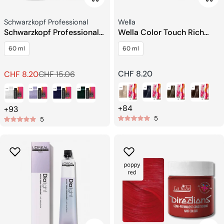
Verkäufer:
Verkäufer:
Schwarzkopf Professional
Wella
Schwarzkopf Professional
Wella Color Touch Rich
IGORA VIBRANCE Ton on
Naturals Demi-Permanente
60 ml
60 ml
Ton Haarfarbe
Haarfarbe
Regulärer
CHF 8.20
CHF 8.20
CHF 15.06
Verkaufspreis
Regulärer
Preis
Preis
+84
+93
5
5