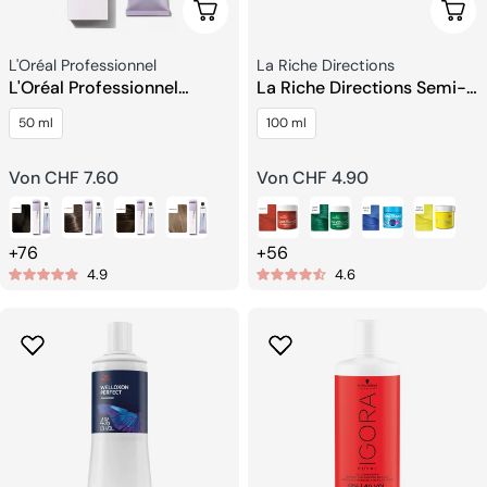
Wählen Sie Optionen
Wähl
Verkäufer:
Verkäufer:
L'Oréal Professionnel
La Riche Directions
L'Oréal Professionnel
La Riche Directions Semi-
Dialight Haartönung
Permanente Pflegende
50 ml
100 ml
Haarfarbe
Regulärer
Von CHF 7.60
Regulärer
Von CHF 4.90
Preis
Preis
+76
+56
4.9
4.6