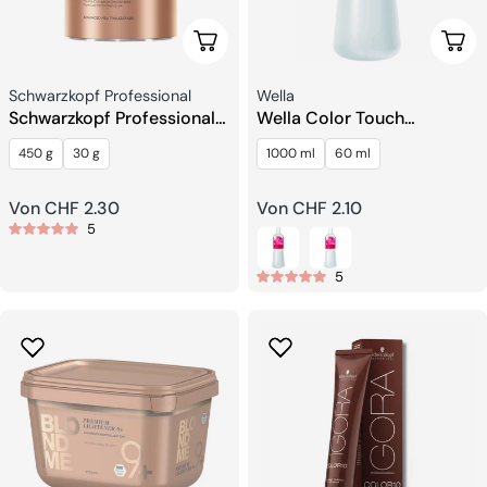
Wählen Sie Optionen
Wähl
Verkäufer:
Verkäufer:
Schwarzkopf Professional
Wella
Schwarzkopf Professional
Wella Color Touch
BLONDME BOND
Emulsion-Entwickler-
450 g
30 g
1000 ml
60 ml
ENFORCING Premium
Wasserstoff-Oxidant
Lightener 9+
Regulärer
Von CHF 2.30
Regulärer
Von CHF 2.10
5
Preis
Preis
5