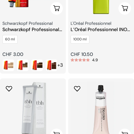
Wählen Sie Optionen
Wähl
Verkäufer:
Verkäufer:
Schwarzkopf Professional
L'Oréal Professionnel
Schwarzkopf Professional
L’Oréal Professionnel INOA
IGORA VIBRANCE
Rich Oxydant Entwickler
60 ml
1000 ml
Ammonia-Free
Regulärer
CHF 3.00
Regulärer
CHF 10.50
4.9
Preis
Preis
+3