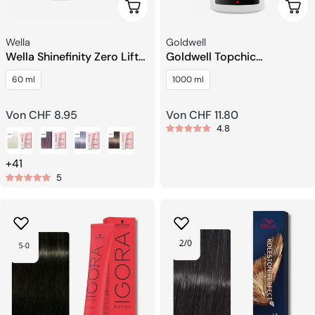
Wählen Sie Optionen
Wähl
Verkäufer:
Verkäufer:
Wella
Goldwell
Wella Shinefinity Zero Lift
Goldwell Topchic
Glaze
Permanent Hair Color
60 ml
1000 ml
Cream Developer Lotion
Regulärer
Von CHF 8.95
Regulärer
Von CHF 11.80
4.8
Preis
Preis
+41
5