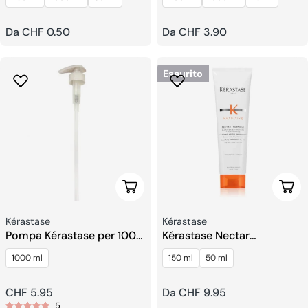
Respect Shampoo
Prezzo
Da CHF 0.50
Prezzo
Da CHF 3.90
regolare
regolare
Esaurito
Aggiungi Al Carrello
Sceg
Venditore:
Venditore:
Kérastase
Kérastase
Pompa Kérastase per 1000
Kérastase Nectar
ml
Thermique Protezione
1000 ml
150 ml
50 ml
Calore
Prezzo
CHF 5.95
Prezzo
Da CHF 9.95
5