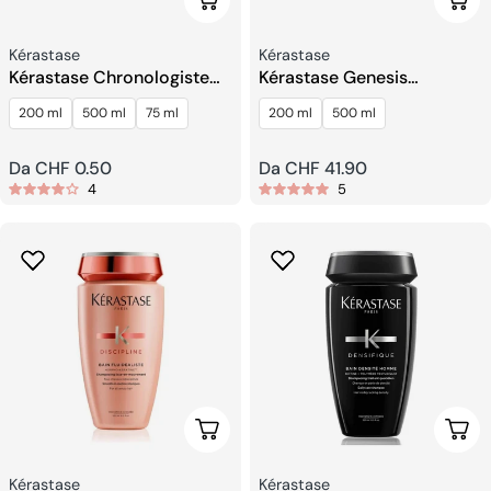
Scegli Le Opzioni
Sceg
Venditore:
Venditore:
Kérastase
Kérastase
Kérastase Chronologiste
Kérastase Genesis
Intense Regenerant
Maschera Anti Rottura
200 ml
500 ml
75 ml
200 ml
500 ml
Maschera Capelli
Rinforzante
Prezzo
Da CHF 0.50
Prezzo
Da CHF 41.90
4
5
regolare
regolare
Scegli Le Opzioni
Sceg
Venditore:
Venditore:
Kérastase
Kérastase