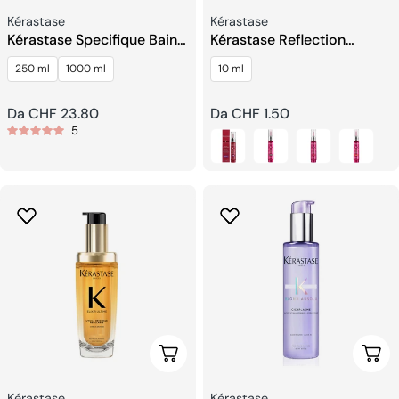
Venditore:
Venditore:
Kérastase
Kérastase
Kérastase Specifique Bain
Kérastase Reflection
Prevention Shampoo
Touche Chromatique
250 ml
1000 ml
10 ml
Correttore del Colore
Prezzo
Da CHF 23.80
Prezzo
Da CHF 1.50
5
regolare
regolare
Scegli Le Opzioni
Aggi
Venditore:
Venditore:
Kérastase
Kérastase