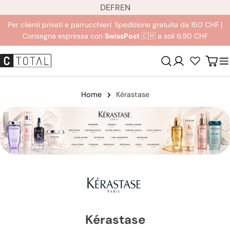
L
Salta
DE
FR
EN
i
al
Per clienti privati e parrucchieri: Spedizione gratuita da 150 CHF |
n
contenuto
Consegna espressa con
SwissPost
🇨🇭 a soli 6.90 CHF
g
u
Login
Carre
a
Home
Kérastase
Kérastase