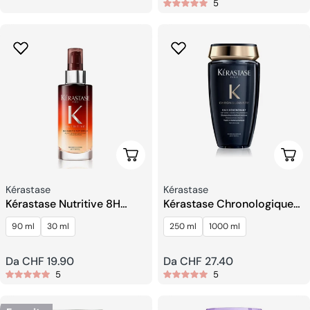
5
regolare
regolare
Scegli Le Opzioni
Sceg
Venditore:
Venditore:
Kérastase
Kérastase
Kérastase Nutritive 8H
Kérastase Chronologique
Magic Night Serum
Bain Régénérant Shampoo
90 ml
30 ml
250 ml
1000 ml
Prezzo
Da CHF 19.90
Prezzo
Da CHF 27.40
5
5
regolare
regolare