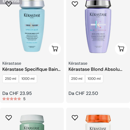
Esaurito
Scegli Le Opzioni
Sceg
Venditore:
Venditore:
Kérastase
Kérastase
Kérastase Specifique Bain
Kérastase Blond Absolu
Riche Dermo Calm
Bain Ultra Violet Shampoo
250 ml
1000 ml
250 ml
1000 ml
Shampoo
Prezzo
Da CHF 23.95
Prezzo
Da CHF 22.50
5
regolare
regolare