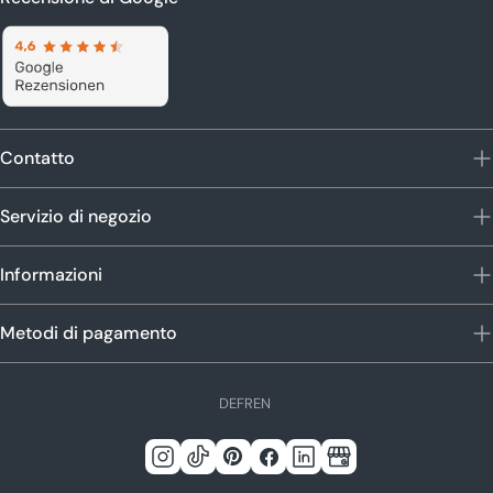
Contatto
Servizio di negozio
Informazioni
Metodi di pagamento
L
DE
FR
EN
i
n
Instagram
Tic
Pinterest
Facebook
Linkedin
Google
g