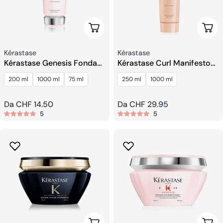
Scegli Le Opzioni
Sceg
Venditore:
Venditore:
Kérastase
Kérastase
Kérastase Genesis Fondant
Kérastase Curl Manifesto
Renforçateur Balsamo
Hydration Balsamo
200 ml
1000 ml
75 ml
250 ml
1000 ml
Prezzo
Da CHF 14.50
Prezzo
Da CHF 29.95
5
5
regolare
regolare