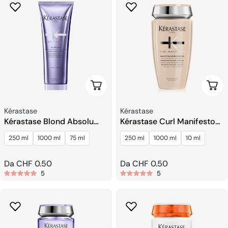
Scegli Le Opzioni
Sceg
Venditore:
Venditore:
Kérastase
Kérastase
Kérastase Blond Absolu
Kérastase Curl Manifesto
Cicaflash Balsamo
Bain Hydratation Douceur
250 ml
1000 ml
75 ml
250 ml
1000 ml
10 ml
Shampoo
Prezzo
Da CHF 0.50
Prezzo
Da CHF 0.50
5
5
regolare
regolare