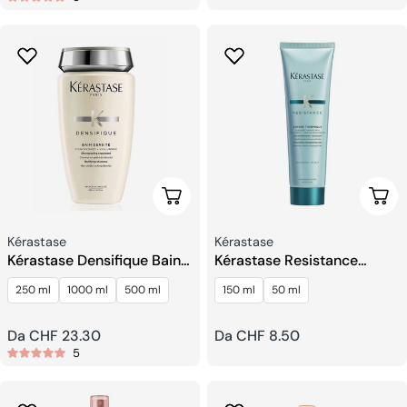
regolare
regolare
Scegli Le Opzioni
Sceg
Venditore:
Venditore:
Kérastase
Kérastase
Kérastase Densifique Bain
Kérastase Resistance
Densité Shampoo
Ciment Thermique
250 ml
1000 ml
500 ml
150 ml
50 ml
Protezione Calore Capelli
Prezzo
Da CHF 23.30
Prezzo
Da CHF 8.50
5
regolare
regolare