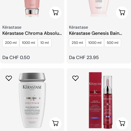
Scegli Le Opzioni
Sceg
Venditore:
Venditore:
Kérastase
Kérastase
Kérastase Chroma Absolu
Kérastase Genesis Bain
Cica Chroma Balsamo
Nutri-Fortifiant Shampoo
200 ml
1000 ml
10 ml
250 ml
1000 ml
500 ml
Prezzo
Da CHF 0.50
Prezzo
Da CHF 23.95
regolare
regolare
Scegli Le Opzioni
Sceg