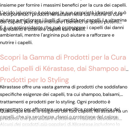
insieme per fornire i massimi benefici per la cura dei capelli.
L'acido ialuronico è noto per le sue proprietà idratanti e può
Incorporando i prodotti Kérastase nella tua routine di cura
aiutare a migliorare i livelli di umidità nei capelli. La vitamina
dei capelli, puoi sperimentare i benefici di questi potenti
E è un antiossidante che può proteggere i capelli dai danni
ingredienti e ottenere capelli sani e belli.
ambientali, mentre l'arginina può aiutare a rafforzare e
nutrire i capelli.
Scopri la Gamma di Prodotti per la Cura
dei Capelli di Kérastase, dai Shampoo ai
Prodotti per lo Styling
Kérastase offre una vasta gamma di prodotti che soddisfano
specifiche esigenze dei capelli, tra cui shampoo, balsami,
trattamenti e prodotti per lo styling. Ogni prodotto è
progettato per affrontare una specifica problematica dei
Qualunque siano le esigenze dei tuoi capelli, Kérastase ha un
capelli, che sia secchezza, danni o protezione del colore.
prodotto che può aiutarti a ottenere i risultati desiderati.
Alcuni dei prodotti più popolari di Kérastase includono lo
Esplora la gamma oggi stesso e scopri il potere