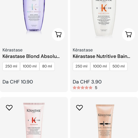
Scegli Le Opzioni
Sceg
Venditore:
Venditore:
Kérastase
Kérastase
Kérastase Blond Absolu
Kérastase Nutritive Bain
Bain Lumière Shampoo
Satin Riche Shampoo
250 ml
1000 ml
80 ml
250 ml
1000 ml
500 ml
Prezzo
Da CHF 10.90
Prezzo
Da CHF 3.90
5
regolare
regolare