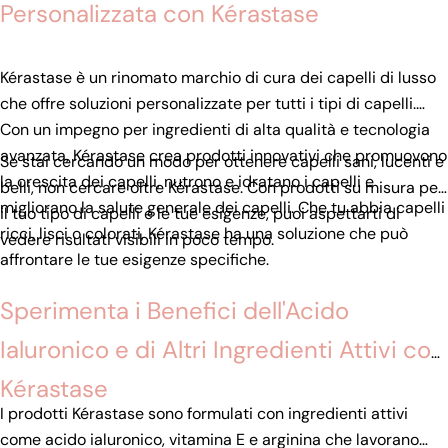
Personalizzata con Kérastase
Kérastase è un rinomato marchio di cura dei capelli di lusso
che offre soluzioni personalizzate per tutti i tipi di capelli.
Con un impegno per ingredienti di alta qualità e tecnologia
avanzata, Kérastase crea prodotti innovativi che promuovono
Se stai cercando un modo per ottenere capelli sani, lucenti e
la crescita dei capelli, nutrono e idratano i capelli e
belli, non cercare oltre Kérastase. Con prodotti su misura per
migliorano la salute generale dei capelli. Che tu abbia capelli
il tuo tipo di capelli e le tue esigenze, puoi aspettarti di
ricci, lisci o colorati, Kérastase ha una soluzione che può
vedere risultati visibili in poco tempo.
affrontare le tue esigenze specifiche.
Sperimenta i Benefici dell'Acido
Ialuronico e di Altri Ingredienti Attivi con
Kérastase
I prodotti Kérastase sono formulati con ingredienti attivi
come acido ialuronico, vitamina E e arginina che lavorano