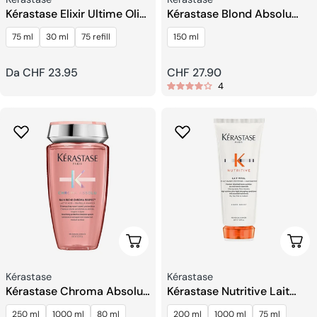
Kérastase Elixir Ultime Olio
Kérastase Blond Absolu
per capelli
Cicaplasme Siero Leave In
75 ml
30 ml
75 refill
150 ml
Prezzo
Da CHF 23.95
Prezzo
CHF 27.90
4
regolare
regolare
Scegli Le Opzioni
Sceg
Venditore:
Venditore:
Kérastase
Kérastase
Kérastase Chroma Absolu
Kérastase Nutritive Lait
Bain Riche Chroma
Vital Balsamo
250 ml
1000 ml
80 ml
200 ml
1000 ml
75 ml