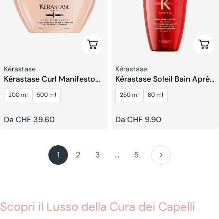
Scegli Le Opzioni
Sceg
Venditore:
Venditore:
Kérastase
Kérastase
Kérastase Curl Manifesto
Kérastase Soleil Bain Après
Maschera Capelli Ricci
Soleil Shampoo
200 ml
500 ml
250 ml
80 ml
Prezzo
Da CHF 39.60
Prezzo
Da CHF 9.90
regolare
regolare
1
2
3
…
5
Scopri il Lusso della Cura dei Capelli