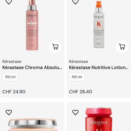
Aggiungi Al Carrello
Aggi
Venditore:
Venditore:
Kérastase
Kérastase
Kérastase Chroma Absolu
Kérastase Nutritive Lotion
Siero Termico
Thermique Sublimatrice
150 ml
150 ml
Spray Capelli
Prezzo
CHF 24.90
Prezzo
CHF 28.40
regolare
regolare