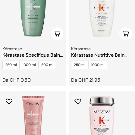
Scegli Le Opzioni
Sceg
Venditore:
Venditore:
Kérastase
Kérastase
Kérastase Specifique Bain
Kérastase Nutritive Bain
Divalent Shampoo
Satin Shampoo
250 ml
1000 ml
500 ml
250 ml
1000 ml
Prezzo
Da CHF 0.50
Prezzo
Da CHF 21.95
regolare
regolare