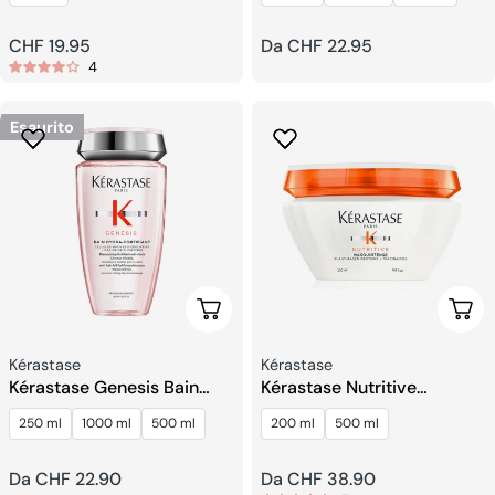
Prezzo
CHF 19.95
Prezzo
Da CHF 22.95
4
regolare
regolare
Esaurito
Scegli Le Opzioni
Sceg
Venditore:
Venditore:
Kérastase
Kérastase
Kérastase Genesis Bain
Kérastase Nutritive
Hydra Fortifiant Shampoo
Masquintense Maschera
250 ml
1000 ml
500 ml
200 ml
500 ml
Capelli
Prezzo
Da CHF 22.90
Prezzo
Da CHF 38.90