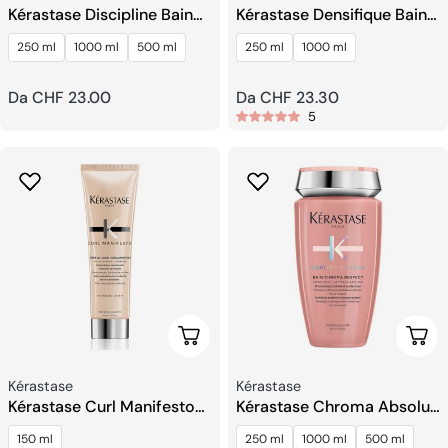
Kérastase Discipline Bain
Kérastase Densifique Bain
Fluidealiste Shampoo
Densité Homme Shampoo
250 ml
1000 ml
500 ml
250 ml
1000 ml
Prezzo
Da CHF 23.00
Prezzo
Da CHF 23.30
5
regolare
regolare
Aggiungi Al Carrello
Sceg
Venditore:
Venditore:
Kérastase
Kérastase
Kérastase Curl Manifesto
Kérastase Chroma Absolu
Leave In Crema Ricci
Bain Chroma Respect
150 ml
250 ml
1000 ml
500 ml
Shampoo