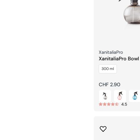
Venditore:
XanitaliaPro
XanitaliaPro Bowl
Nebulizzatore
300 ml
Prezzo
CHF 2.90
regolare
4.5