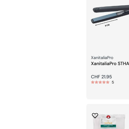
Venditore:
XanitaliaPro
XanitaliaPro STH
Pro Mini Piastra L
piastre da 9 cm
Prezzo
CHF 21.95
5
regolare