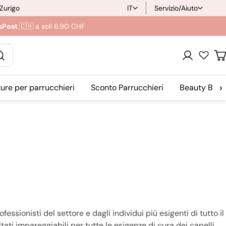
 Zurigo
IT
Servizio/Aiuto
L
sPost
🇨🇭 a soli 6.90 CHF
i
n
Login
C
g
›
ture per parrucchieri
Sconto Parrucchieri
Beauty Blog
u
a
fessionisti del settore e dagli individui più esigenti di tutto il
ti impareggiabili per tutte le esigenze di cura dei capelli.