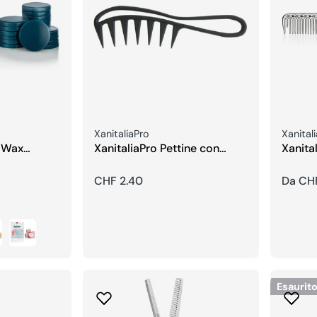
Venditore:
Vendito
XanitaliaPro
Xanital
d Wax
XanitaliaPro Pettine con
Xanital
ède
Denti Larghi
Allumi
Prezzo
CHF 2.40
Prezzo
Da CH
regolare
regola
Esaurit