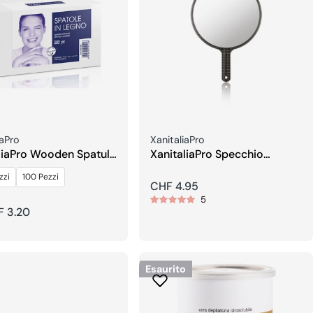
re:
Venditore:
iaPro
XanitaliaPro
liaPro Wooden Spatula
XanitaliaPro Specchio
ilation
Classico
zzi
100 Pezzi
Prezzo
CHF 4.95
5
regolare
F 3.20
re
Esaurito