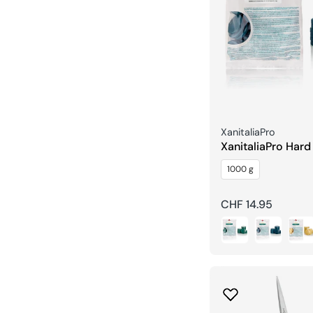
Venditore:
XanitaliaPro
XanitaliaPro Har
Traditionnelles Ti
1000 g
Prezzo
CHF 14.95
regolare