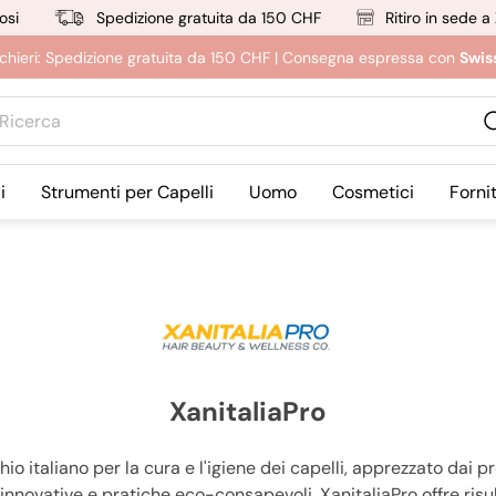
osi
Spedizione gratuita da 150 CHF
Ritiro in sede a
rucchieri: Spedizione gratuita da 150 CHF | Consegna espressa con
Swis
erca
i
Strumenti per Capelli
Uomo
Cosmetici
Forni
XanitaliaPro
o italiano per la cura e l'igiene dei capelli, apprezzato dai pro
novative e pratiche eco-consapevoli, XanitaliaPro offre risulta