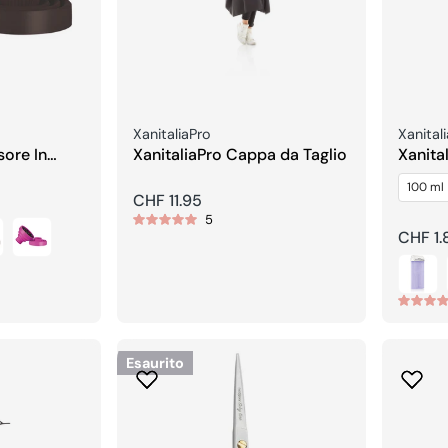
Venditore:
Vendito
XanitaliaPro
Xanital
sore In
XanitaliaPro Cappa da Taglio
Xanita
Roll on
100 ml
Sensit
Prezzo
CHF 11.95
5
regolare
Prezzo
CHF 1.
regola
Esaurito