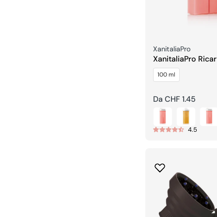
Venditore:
XanitaliaPro
XanitaliaPro Rica
Roll-on
100 ml
Prezzo
Da CHF 1.45
regolare
4.5