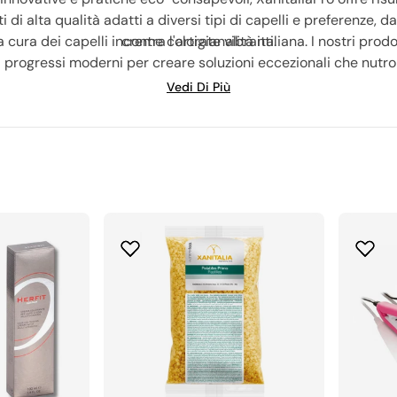
di alta qualità adatti a diversi tipi di capelli e preferenze, d
 cura dei capelli incontra l'artigianalità italiana. I nostri pr
creme colorate vibranti.
n i progressi moderni per creare soluzioni eccezionali che nutro
tevi alla comunità globale di parrucchieri, proprietari di salo
Vedi Di Più
casa vostra. Abbracciate il vostro fiore all'occhiello e rendet