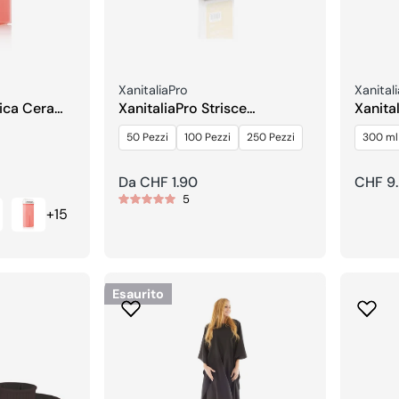
Venditore:
Vendito
XanitaliaPro
Xanital
rica Cera
XanitaliaPro Strisce
Xanita
Depilatorie in Tessuto Non
300 m
50 Pezzi
100 Pezzi
250 Pezzi
300 ml
Tessuto
Prezzo
Da CHF 1.90
Prezzo
CHF 9
5
regolare
regola
+15
Esaurito