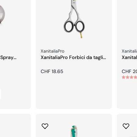
Venditore:
Vendito
XanitaliaPro
Xanital
 Spray
XanitaliaPro Forbici da taglio
Xanital
5,5
sfoltir
Prezzo
CHF 18.65
Prezzo
CHF 2
regolare
regola