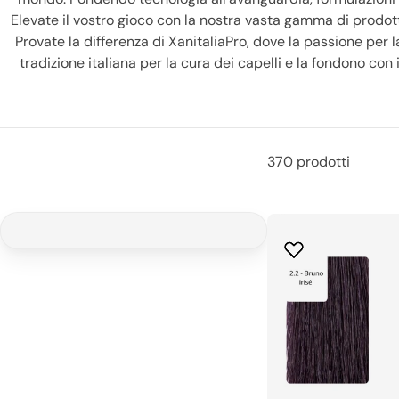
Elevate il vostro gioco con la nostra vasta gamma di prodotti 
Provate la differenza di XanitaliaPro, dove la passione per la
tradizione italiana per la cura dei capelli e la fondono co
Concedetevi la migliore esperienza di cura dei capelli e uni
risultati degni di un salone, direttamente nel comfort di 
370 prodotti