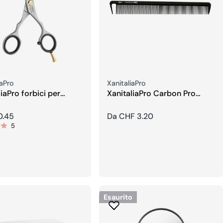
re:
Venditore:
iaPro
XanitaliaPro
iaPro forbici per
XanitaliaPro Carbon Pro
e 5,5
professional Pettini
0.45
Prezzo
Da CHF 3.20
5
re
regolare
Esaurito