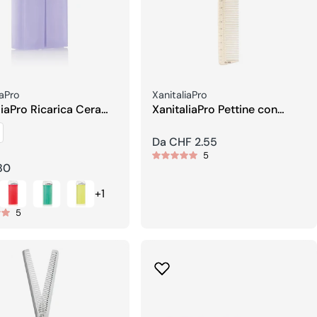
re:
Venditore:
iaPro
XanitaliaPro
liaPro Ricarica Cera
XanitaliaPro Pettine con
 Gel Epil Extra
Scala Centimetrica
ive
Prezzo
Da CHF 2.55
5
regolare
80
re
+1
5