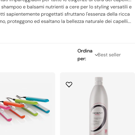
a shampoo e balsami nutrienti a cere per lo styling versatili e
odotti sapientemente progettati sfruttano l'essenza della ricca
no, proteggono ed esaltano la bellezza naturale dei capelli.
ni e appassionati che si affidano a XanitaliaPro per ottenere
e ogni giorno un grande giorno di capelli con XanitaliaPro.
Ordina
per: