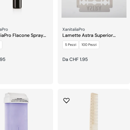
re:
Venditore:
iaPro
XanitaliaPro
liaPro Flacone Spray
Lamette Astra Superior
l
Platinum
5 Pezzi
100 Pezzi
.95
Prezzo
Da CHF 1.95
re
regolare