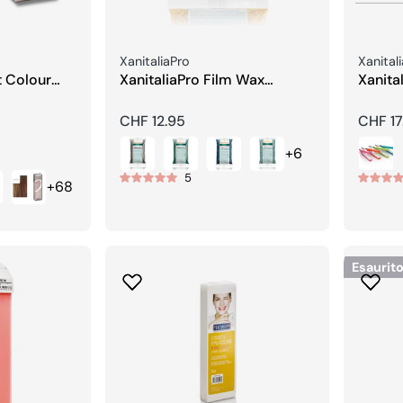
Venditore:
Vendito
XanitaliaPro
Xanital
t Colour
XanitaliaPro Film Wax
Xanita
eam
Pelables Primo – Sistema
piastra
Brasiliano
Prezzo
CHF 12.95
Prezzo
CHF 17
regolare
regola
+6
5
+68
Esaurit