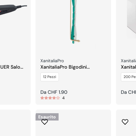
Venditore:
Vendito
XanitaliaPro
Xanital
AUER Salon
XanitaliaPro Bigodini
Xanita
isciante –
Permanente
For Ep
12 Pezzi
200 Pe
Prezzo
Da CHF 1.90
Prezzo
Da CH
4
regolare
regola
Esaurito