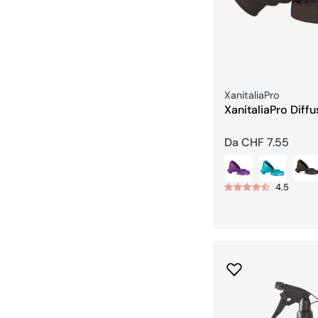
Venditore:
XanitaliaPro
XanitaliaPro Diffu
Silicone
Prezzo
Da CHF 7.55
regolare
4.5