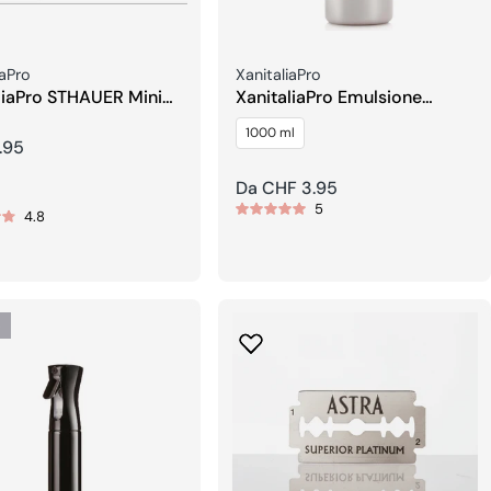
re:
Venditore:
iaPro
XanitaliaPro
liaPro STHAUER Mini
XanitaliaPro Emulsione
 per capelli
Ossidente in Crema
1000 ml
.95
re
Prezzo
Da CHF 3.95
5
regolare
4.8
o