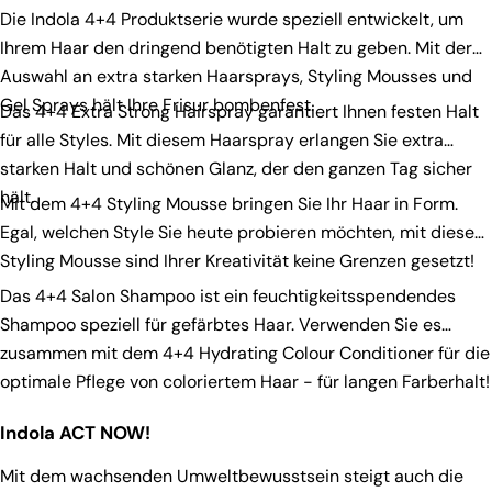
Die Indola 4+4 Produktserie wurde speziell entwickelt, um
Ihrem Haar den dringend benötigten Halt zu geben. Mit der
Auswahl an extra starken Haarsprays, Styling Mousses und
Gel Sprays hält Ihre Frisur bombenfest.
Das
4+4 Extra Strong Hairspray
garantiert Ihnen festen Halt
für alle Styles. Mit diesem Haarspray erlangen Sie extra
starken Halt und schönen Glanz, der den ganzen Tag sicher
hält.
Mit dem
4+4 Styling Mousse
bringen Sie Ihr Haar in Form.
Egal, welchen Style Sie heute probieren möchten, mit diesem
Styling Mousse sind Ihrer Kreativität keine Grenzen gesetzt!
Das
4+4 Salon Shampoo
ist ein feuchtigkeitsspendendes
Shampoo speziell für gefärbtes Haar. Verwenden Sie es
zusammen mit dem
4+4 Hydrating Colour Conditioner
für die
optimale Pflege von coloriertem Haar - für langen Farberhalt!
Indola ACT NOW!
Mit dem wachsenden Umweltbewusstsein steigt auch die