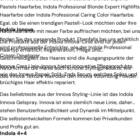
Pastels Haarfarbe
,
Indola Professional Blonde Expert Highlifts
Haarfarbe
oder
Indola Professional Caring Color Haarfarbe
.
Egal, ob Sie einen trendigen Pastell-Look möchten oder Ihre
Indola Innova
Naturhaarfarbe mit neuer Farbe auffrischen möchten, bei uns
finden Sie das passende Produkt. Ebenfalls bei uns erhältlich
Die Produkte aus der Indola Innova-Linie sind für jeden
sind professionelle Entwickler, wie der
Indola Professional
Haartyp erhältlich. Regeneration, Pflege und
Cream Developer
.
Geschmeidigkeit des Haares sind die Ausgangspunkte der
Innova Care Linie. Innova bietet innovative Pflegeprodukte,
Natürlich hat die Marke auch schöne Stylingprodukte, wie
wie das
Innova Repair Split-Ends Serum
, welches Spliss und
das
Innova Texture Wax
oder den
Innova Volumizing Powder
.
brüchiges Haar effektiv repariert.
Das beliebteste aus der Innova Styling-Linie ist das
Indola
Innova Gelspray
. Innova ist eine ziemlich neue Linie, daher
stehen Benutzerfreundlichkeit und Dynamik im Mittelpunkt.
Die selbstentwickelten Formeln kommen bei Privatkunden
und Profis gut an.
Indola 4+4