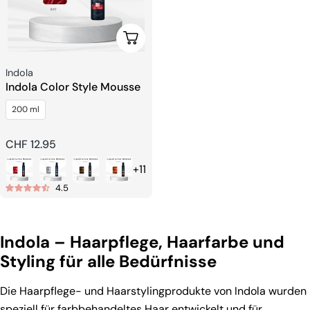
Wählen Sie Optionen
Verkäufer:
Indola
Indola Color Style Mousse
200 ml
Regulärer
CHF 12.95
Preis
+11
4.5
Indola – Haarpflege, Haarfarbe und
Styling für alle Bedürfnisse
Die Haarpflege- und Haarstylingprodukte von Indola wurden
speziell für farbbehandeltes Haar entwickelt und für