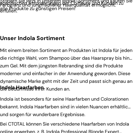
Stöbern Sie jetzt in unserem Indola-Sortiment und kaufen Sie
spezifischen Anforderungen der Coiffeure und Kunden zu
Farbglanz und jungfräulicher Haarqualität ermöglicht.
alle Produkte zu günstigen Preisen!
erfüllen.
Unser Indola Sortiment
Mit einem breiten Sortiment an Produkten ist Indola für jeden
die richtige Wahl, vom Shampoo über das Haarspray bis hin
zum Gel. Mit dem jüngsten Rebranding sind die Produkte
moderner und einfacher in der Anwendung geworden. Diese
dynamische Marke geht mit der Zeit und passt sich genau an
Indola Haarfarben
die Bedürfnisse ihrer Kunden an.
Indola ist besonders für seine Haarfarben und Colorationen
bekannt. Indola Haarfarben sind in vielen Nuancen erhältlich
und sorgen für wunderbare Ergebnisse.
Bei CTOTAL können Sie verschiedene Haarfarben von Indola
online erwerben, z. B.
Indola Professional Blonde Expert