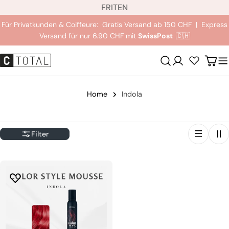
S
Zum
FR
IT
EN
p
Inhalt
Für Privatkunden & Coiffeure: Gratis Versand ab 150 CHF | Express
r
springen
Versand für nur 6.90 CHF mit
SwissPost
🇨🇭
a
c
Anmeldung
Wag
h
e
Home
Indola
Filter