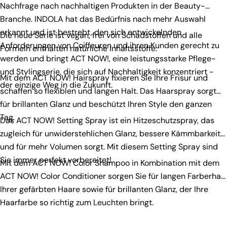
Nachfrage nach nachhaltigen Produkten in der Beauty-
Branche. INDOLA hat das Bedürfnis nach mehr Auswahl
erkannt und ist bestrebt, den sich entwickelnden
Die neue Serie ist vegan, frei von Schadstoffen und alle
Anforderungen von Coiffeuren und ihren Kunden gerecht zu
Formeln enthalten natürliche Inhaltsstoffe.
werden und bringt ACT NOW!, eine leistungsstarke Pflege-
und Stylingserie, die sich auf Nachhaltigkeit konzentriert -
Mit dem
ACT NOW! Hairspray
fixieren Sie Ihre Frisur und
der einzige Weg in die Zukunft.
schaffen so flexiblen und langen Halt. Das Haarspray sorgt
für brillanten Glanz und beschützt Ihren Style den ganzen
Tag.
Das
ACT NOW! Setting Spray
ist ein Hitzeschutzspray, das
zugleich für unwiderstehlichen Glanz, bessere Kämmbarkeit
und für mehr Volumen sorgt. Mit diesem Setting Spray sind
Sie immer perfekt vorbereitet!
Mit dem
ACT NOW! Color Shampoo
in Kombination mit dem
ACT NOW! Color Conditioner
sorgen Sie für langen Farberhalt
Ihrer gefärbten Haare sowie für brillanten Glanz, der Ihre
Haarfarbe so richtig zum Leuchten bringt.