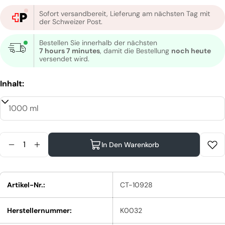
Sofort versandbereit, Lieferung am nächsten Tag mit
der Schweizer Post.
Bestellen Sie innerhalb der nächsten
7 hours 7 minutes
, damit die Bestellung
noch heute
versendet wird.
Inhalt:
Menge
In Den Warenkorb
Menge Für Moroccanoil Extra Volumen Shampoo V
Menge Für Moroccanoil Extra Volumen Sha
Artikel-Nr.:
CT-10928
Herstellernummer:
K0032