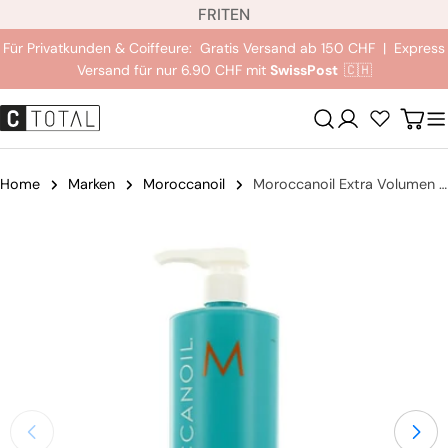
S
Zum
FR
IT
EN
p
Inhalt
Für Privatkunden & Coiffeure: Gratis Versand ab 150 CHF | Express
r
springen
Versand für nur 6.90 CHF mit
SwissPost
🇨🇭
a
c
Anmeldung
Wag
h
e
Home
Marken
Moroccanoil
Moroccanoil Extra Volumen Shampoo
Springe
zu
den
Produktinformationen
Öffnen Sie das Medium 0 im Modalmodus