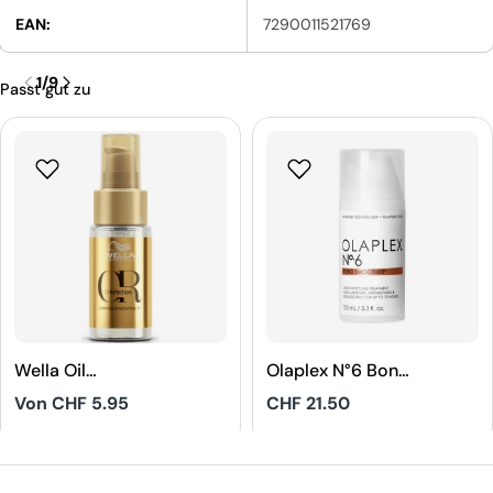
EAN:
7290011521769
1
/
9
Passt gut zu
Wella Oil
Olaplex N°6 Bond
Reflections
Smoother
Regulärer
Von CHF 5.95
Regulärer
CHF 21.50
Luminous
Preis
Preis
Smoothening Oil
1
3.7