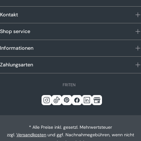
Kontakt
Shop service
Informationen
Zahlungsarten
S
FR
IT
EN
p
r
Instagram
Tick
Pinterest
Facebook
Linkedin
Google
a
c
Tack
h
* Alle Preise inkl. gesetzl. Mehrwertsteuer
e
zzgl.
Versandkosten
und ggf. Nachnahmegebühren, wenn nicht