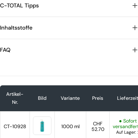
C-TOTAL Tipps
Inhaltsstoffe
FAQ
Artikel-
Bild
Variante
Preis
Lieferzei
Nr.
● Sofort
CHF
CT-10928
1000 ml
versandfer
52.70
Auf Lager: 