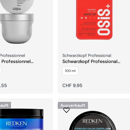
er:
Verkäufer:
 Professionnel
Schwarzkopf Professional
l Professionnel
Schwarzkopf Professional
Art Density Material
OSiS+ Mess Up Paste
100 ml
4
rer
.55
Regulärer
CHF 9.95
Preis
auft
Ausverkauft