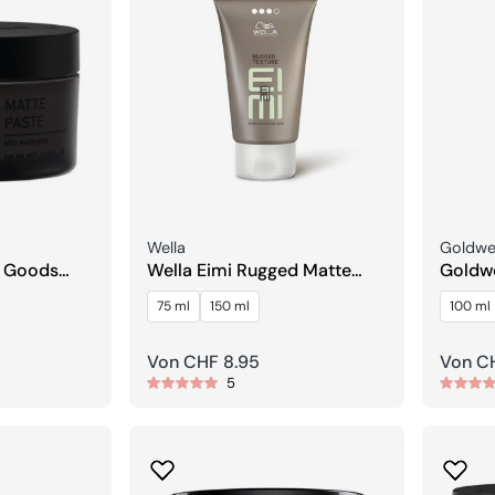
Verkäufer:
Verkäuf
Wella
Goldwel
 Goods
Wella Eimi Rugged Matte
Goldwe
Texturising Paste
Roughm
75 ml
150 ml
100 ml
Regulärer
Von CHF 8.95
Regulä
Von C
5
Preis
Preis