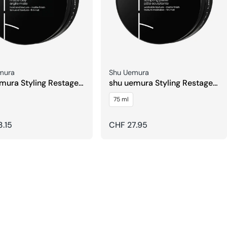
er:
Verkäufer:
mura
Shu Uemura
mura Styling Restage
shu uemura Styling Restage
Difiner Matte Clay
Ishi Sculpt Sculpting Paste
75 ml
rer
.15
Regulärer
CHF 27.95
Preis