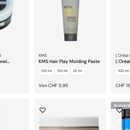
Verkäufer:
Verkäuf
l
KMS
L'Oréal
nnel
KMS Hair Play Molding Paste
L'Oréa
lt Clay
Tecni.
100 ml
150 ml
20 ml
100 ml
Force 
Regulärer
Von CHF 5.95
Regulä
CHF 13
Preis
Preis
Ausverk