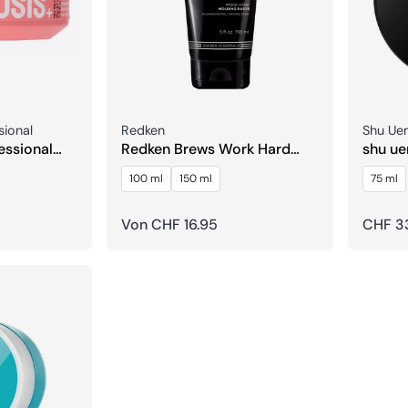
Verkäufer:
Verkäuf
sional
Redken
Shu Ue
essional
Redken Brews Work Hard
shu ue
aste
Molding Paste
Nendo 
100 ml
150 ml
75 ml
Regulärer
Von CHF 16.95
Regulä
CHF 33
Preis
Preis