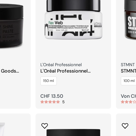
Verkäufer:
Verkäuf
L'Oréal Professionnel
STMNT
 Goods
L'Oréal Professionnel
STMNT
Tecni.Art Fix Web Design
Clay
150 ml
100 ml
Bildhauerpaste Force 5
Regulärer
CHF 13.50
Regulä
Von CH
5
Preis
Preis