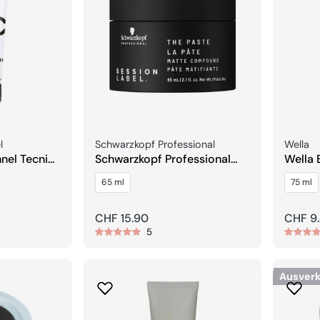
Verkäufer:
Verkäuf
l
Schwarzkopf Professional
Wella
nnel Tecni
Schwarzkopf Professional
Wella 
SESSION LABEL The Paste
Rework
65 ml
75 ml
e Paste
Compound
Regulärer
CHF 15.90
Regulä
CHF 9
5
Preis
Preis
Ausverk