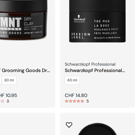
er:
Verkäufer:
Schwarzkopf Professional
 Grooming Goods Dry
Schwarzkopf Professional
SESSION LABEL The Mud
30 ml
65 ml
Mouldable Putty
rer
F 10.95
Regulärer
CHF 14.80
3
5
Preis