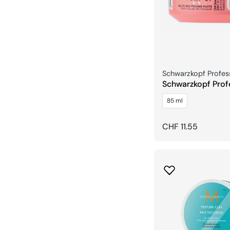
Verkäufer:
Schwarzkopf Profes
Schwarzkopf Prof
OSIS+ Pump Up P
85 ml
Regulärer
CHF 11.55
Preis