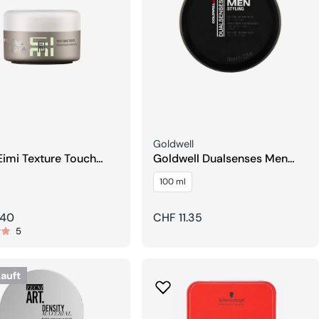
er:
Verkäufer:
Goldwell
Eimi Texture Touch
Goldwell Dualsenses Men
able Matte Clay
Texture Cream Paste
100 ml
rer
.40
Regulärer
CHF 11.35
5
Preis
auft