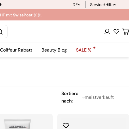
ch
DE
Service/Hilfe
S
CHF mit
SwissPost
🇨🇭
p
r
Anmeldung
W
a
Coiffeur Rabatt
Beauty Blog
SALE %
c
h
e
Sortiere
nach: