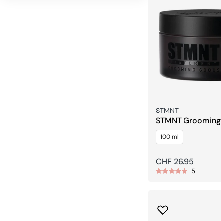
Verkäufer:
STMNT
STMNT Grooming
Matte Paste
100 ml
Regulärer
CHF 26.95
5
Preis