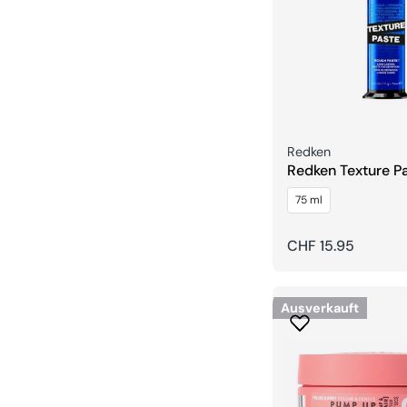
Verkäufer:
Redken
Redken Texture P
Langlebig
75 ml
Regulärer
CHF 15.95
Preis
Ausverkauft