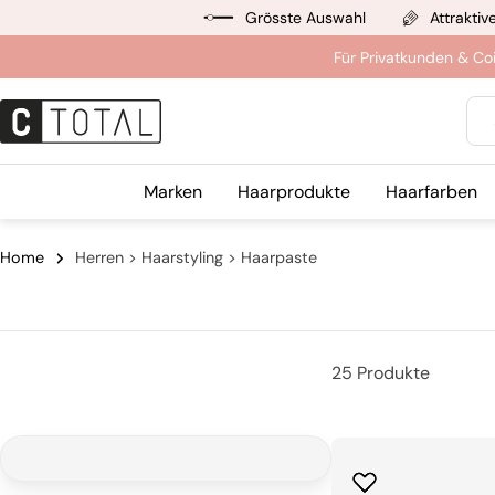
Zum
Grösste Auswahl
Attraktiv
Inhalt
Für Privatkunden & Co
springen
Suc
Marken
Haarprodukte
Haarfarben
Home
Herren > Haarstyling > Haarpaste
25 Produkte