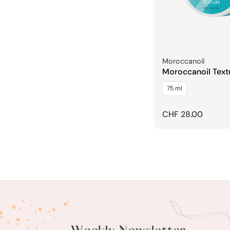
Verkäufer:
Moroccanoil
Moroccanoil Text
75 ml
Regulärer
CHF 28.00
Preis