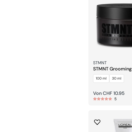
Verkäufer:
STMNT
STMNT Grooming
Shine Paste
100 ml
30 ml
Regulärer
Von CHF 10.95
5
Preis