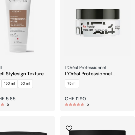
er:
Verkäufer:
l
L'Oréal Professionnel
ll Stylesign Texture
L'Oréal Professionnel
an Texturizing Paste
Tecni.art Fix Paste
150 ml
50 ml
75 ml
rer
HF 5.65
Regulärer
CHF 11.90
5
5
Preis