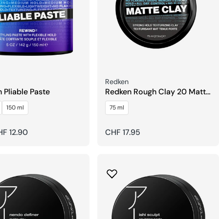
er:
Verkäufer:
Redken
 Pliable Paste
Redken Rough Clay 20 Matte
Texturizer
150 ml
75 ml
rer
F 12.90
Regulärer
CHF 17.95
Preis