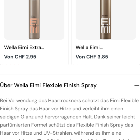
Wella Eimi Extra
Wella Eimi
Volume Strong
Dynamic Fix 45
Regulärer
Von CHF 2.95
Regulärer
Von CHF 3.85
Hold Mousse
Sec.Crafting
Preis
Preis
Spray
4.3
5
Über Wella Eimi Flexible Finish Spray
Bei Verwendung des Haartrockners schützt das Eimi Flexible
Finish Spray das Haar vor Hitze und verleiht ihm einen
seidigen Glanz und hervorragenden Halt. Dank seiner leicht
parfümierten Formel schützt das Flexible Finish Spray das
Haar vor Hitze und UV-Strahlen, während es ihm eine