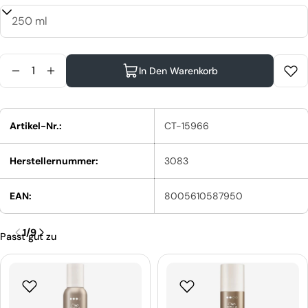
Menge
In Den Warenkorb
Menge Für Wella Eimi Flexible Finish Non-Aerosol 
Menge Für Wella Eimi Flexible Finish Non-A
Artikel-Nr.:
CT-15966
Herstellernummer:
3083
EAN:
8005610587950
1
/
9
Passt gut zu