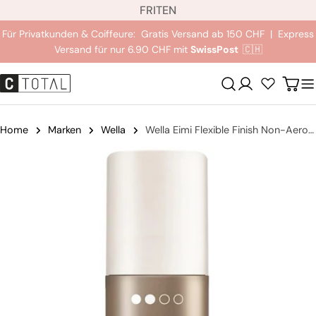
S
Zum
FR
IT
EN
p
Inhalt
Für Privatkunden & Coiffeure: Gratis Versand ab 150 CHF | Express
r
springen
Versand für nur 6.90 CHF mit
SwissPost
🇨🇭
a
c
Anmeldung
Wag
h
e
Home
Marken
Wella
Wella Eimi Flexible Finish Non-Aerosol Crafting Spray
Springe
zu
den
Produktinformationen