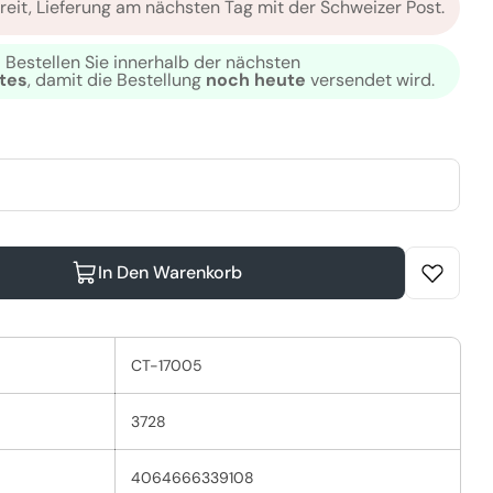
reit, Lieferung am nächsten Tag mit der Schweizer Post.
Bestellen Sie innerhalb der nächsten
tes
, damit die Bestellung
noch heute
versendet wird.
odalmodus
Öffnen Sie das Me
In Den Warenkorb
go Nutri-Enrich Shampoo Verringern
ella Invigo Nutri-Enrich Shampoo Erhöhen
CT-17005
3728
4064666339108