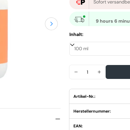
Sofort versandbe
9 hours 6 minu
Öffnen Sie das Medium 5 im M
Inhalt:
Menge
Menge Für Wella Invi
Menge Für W
Artikel-Nr.:
Herstellernummer:
EAN: