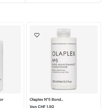
or
Olaplex N°5 Bond
Maintenance Conditioner
Regulärer
Von CHF 1.50