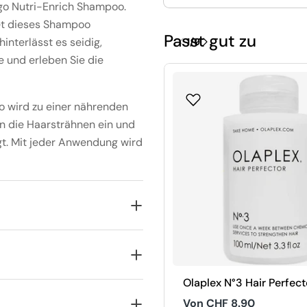
igo Nutri-Enrich Shampoo.
itet dieses Shampoo
Passt gut zu
interlässt es seidig,
1
/
9
e und erleben Sie die
 wird zu einer nährenden
 in die Haarsträhnen ein und
nigt. Mit jeder Anwendung wird
Olaplex N°3 Hair Perfect
Regulärer
Von CHF 8.90