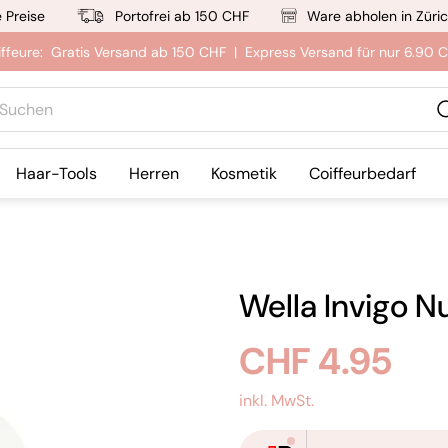
e Preise
Portofrei ab 150 CHF
Ware abholen in Züri
iffeure: Gratis Versand ab 150 CHF | Express Versand für nur 6.90 
hen
Haar-Tools
Herren
Kosmetik
Coiffeurbedarf
Wella Invigo N
Regulärer
CHF 4.95
Preis
inkl. MwSt.