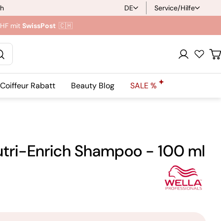
ch
DE
Service/Hilfe
S
CHF mit
SwissPost
🇨🇭
p
r
Anmeldung
W
a
Coiffeur Rabatt
Beauty Blog
SALE %
c
h
e
utri-Enrich Shampoo - 100 ml