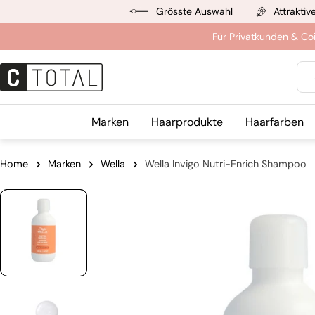
Zum
Grösste Auswahl
Attraktiv
Inhalt
Für Privatkunden & Co
springen
Suc
Marken
Haarprodukte
Haarfarben
Home
Marken
Wella
Wella Invigo Nutri-Enrich Shampoo
Springe
zu
den
Produktinformationen