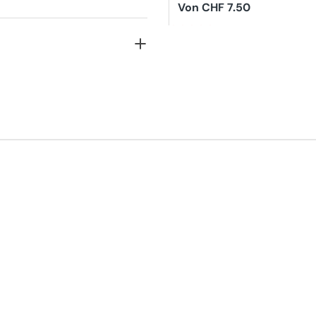
Reconstructive Elixir
Regulärer
Von CHF 7.50
Preis
4.8