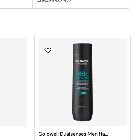
4064666321622
Goldwell Dualsenses Men Hair