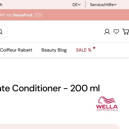
ch
DE
Service/Hilfe
S
CHF mit
SwissPost
🇨🇭
p
r
Anmeldung
W
a
Coiffeur Rabatt
Beauty Blog
SALE %
c
h
e
ate Conditioner - 200 ml