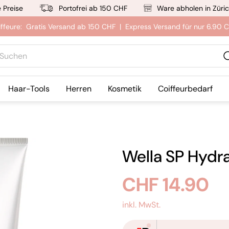
e Preise
Portofrei ab 150 CHF
Ware abholen in Züri
iffeure: Gratis Versand ab 150 CHF | Express Versand für nur 6.90 
hen
Haar-Tools
Herren
Kosmetik
Coiffeurbedarf
Wella SP Hydr
Regulärer
CHF 14.90
Preis
inkl. MwSt.