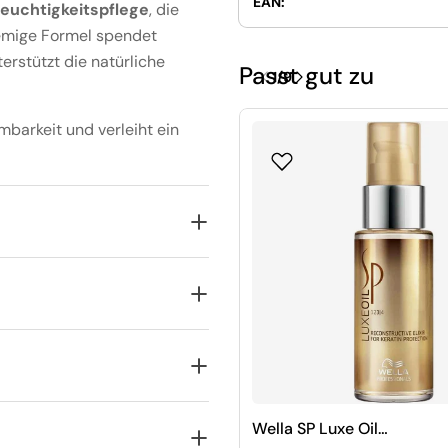
EAN:
Feuchtigkeitspflege
, die
remige Formel spendet
erstützt die natürliche
Passt gut zu
1
/
9
mbarkeit und verleiht ein
Wella SP Luxe Oil