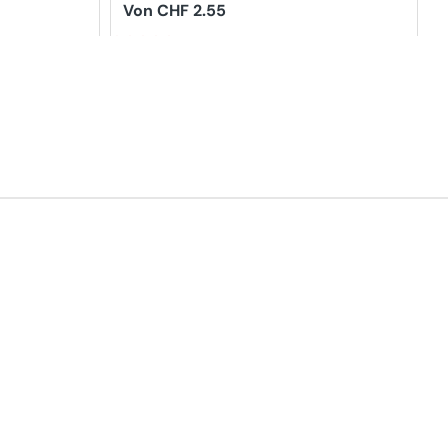
& Body Shampoo
Regulärer
Von CHF 2.55
Preis
5