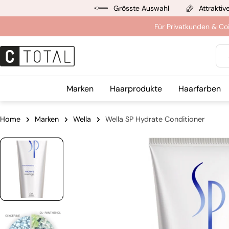
Zum
Grösste Auswahl
Attraktiv
Inhalt
Für Privatkunden & Co
springen
Suc
Marken
Haarprodukte
Haarfarben
Home
Marken
Wella
Wella SP Hydrate Conditioner
Springe
zu
den
Produktinformationen