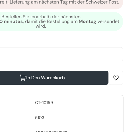
reit, Lieferung am nächsten Tag mit der Schweizer Post.
Bestellen Sie innerhalb der nächsten
 0 minutes
, damit die Bestellung am
Montag
versendet
wird.
odalmodus
Öffnen Sie das Me
In Den Warenkorb
drate Conditioner Verringern
ella SP Hydrate Conditioner Erhöhen
CT-10159
5103