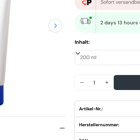
Sofort versandbe
2 days 13 hours
Öffnen Sie das Medium 1 im M
Inhalt:
Menge
Menge Für Wella SP Hy
Menge Für W
Artikel-Nr.:
Herstellernummer: