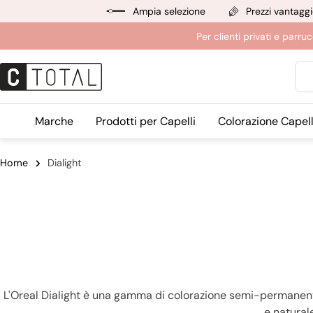
Salta
Ampia selezione
Prezzi vantaggi
al
Per clienti privati e par
contenuto
Ric
Marche
Prodotti per Capelli
Colorazione Capell
Home
Dialight
L'Oreal Dialight è una gamma di colorazione semi-permanente p
e naturale