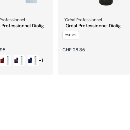
re:
Venditore:
 Professionnel
L'Oréal Professionnel
l Professionnel Dialight
L'Oréal Professionnel Dialight
er
clear
250 ml
.95
Prezzo
CHF 28.85
re
regolare
+1