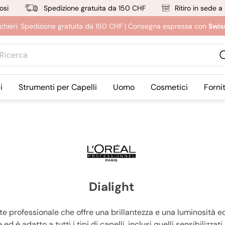
osi
Spedizione gratuita da 150 CHF
Ritiro in sede a
rucchieri: Spedizione gratuita da 150 CHF | Consegna espressa con
Swis
erca
i
Strumenti per Capelli
Uomo
Cosmetici
Forni
Dialight
rofessionale che offre una brillantezza e una luminosità ecce
 ed è adatto a tutti i tipi di capelli, inclusi quelli sensibilizzati 