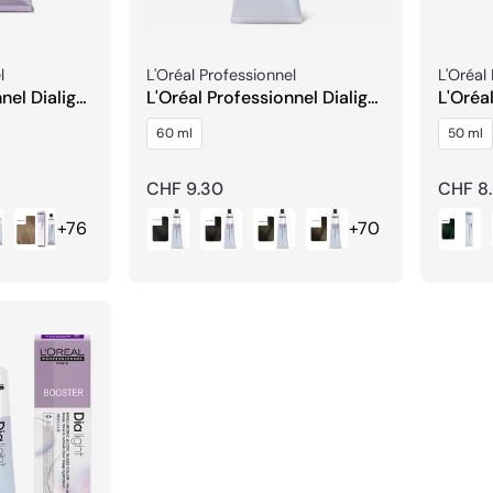
Venditore:
Vendito
l
L'Oréal Professionnel
L'Oréal
nel Dialight
L'Oréal Professionnel Dialight
L'Oréa
Tinta per Capelli
Boost
60 ml
50 ml
Prezzo
CHF 9.30
Prezzo
CHF 8
regolare
regola
+76
+70