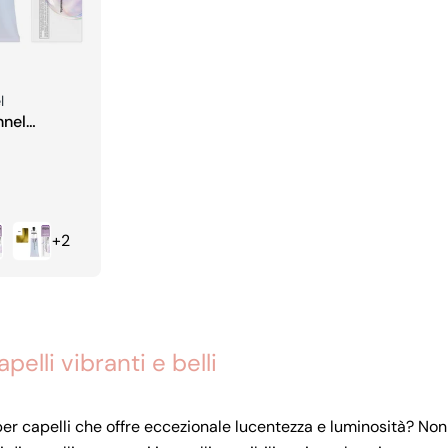
l
nnel
Toner
+2
pelli vibranti e belli
 capelli che offre eccezionale lucentezza e luminosità? Non 