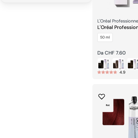
Venditore:
L'Oréal Professionne
L'Oréal Profession
Tinta per Capelli
50 ml
Prezzo
Da CHF 7.60
regolare
4.9