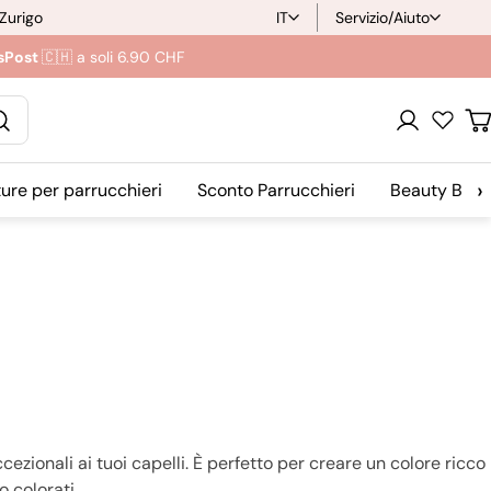
 Zurigo
IT
Servizio/Aiuto
L
sPost
🇨🇭 a soli 6.90 CHF
i
n
Login
C
g
›
ture per parrucchieri
Sconto Parrucchieri
Beauty Blog
u
a
zionali ai tuoi capelli. È perfetto per creare un colore ricco
o colorati.