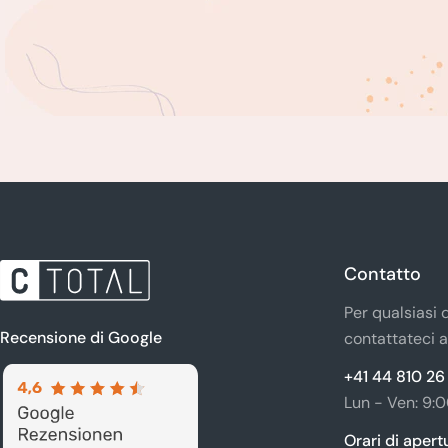
Contatto
Per qualsiasi
Recensione di Google
contattateci a
+41 44 810 26
Lun - Ven: 9:0
Orari di apert