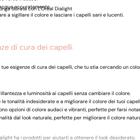
sciacqua accuratamente.
unga durata con L'Oreal Dialight
 a sigillare il colore e lasciare i capelli sani e lucenti.
ze di cura dei capelli.
 tue esigenze di cura dei capelli, che tu stia cercando un col
illantezza e luminosità ai capelli senza cambiare il colore.
 le tonalità indesiderate e a migliorare il colore dei tuoi capell
rono opzioni di colore audaci e vibranti, perfette per farsi nota
alità dal look naturale, perfette per migliorare il colore natura
light ha i prodotti per aiutarti a ottenere il look desiderato.