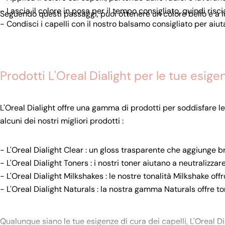
- Lascia il colore in posa per il tempo consigliato, quindi ri
Seguendo questi passaggi, puoi ottenere un colore bello e a l
- Condisci i capelli con il nostro balsamo consigliato per aiutare
Prodotti L'Oreal Dialight per le tue esigen
L'Oreal Dialight offre una gamma di prodotti per soddisfare le
alcuni dei nostri migliori prodotti :
- L'Oreal Dialight Clear : un gloss trasparente che aggiunge br
- L'Oreal Dialight Toners : i nostri toner aiutano a neutralizzare
- L'Oreal Dialight Milkshakes : le nostre tonalità Milkshake off
- L'Oreal Dialight Naturals : la nostra gamma Naturals offre ton
Qualunque siano le tue esigenze di cura dei capelli, L'Oreal Dia