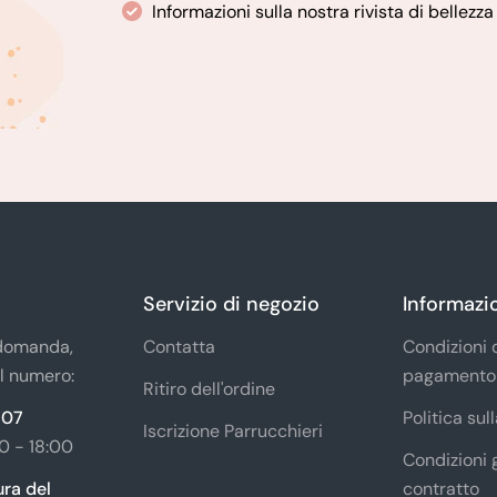
Informazioni sulla nostra rivista di bellezza
Servizio di negozio
Informazi
 domanda,
Contatta
Condizioni 
l numero:
pagamento
Ritiro dell'ordine
 07
Politica sul
Iscrizione Parrucchieri
0 - 18:00
Condizioni 
ura del
contratto