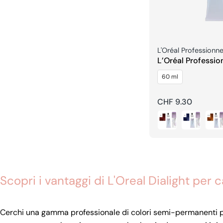
Venditore:
L'Oréal Professionne
L’Oréal Professio
Dialight Booster 
60 ml
Capelli
Prezzo
CHF 9.30
regolare
Scopri i vantaggi di L'Oreal Dialight per ca
Cerchi una gamma professionale di colori semi-permanenti per