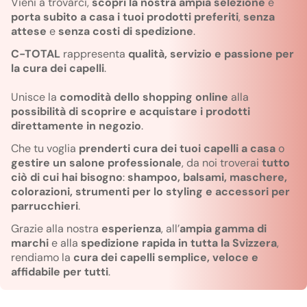
Vieni a trovarci,
scopri la nostra ampia selezione
e
porta subito a casa i tuoi prodotti preferiti
,
senza
attese
e
senza costi di spedizione
.
C-TOTAL
rappresenta
qualità, servizio e passione per
la cura dei capelli
.
Unisce la
comodità dello shopping online
alla
possibilità di scoprire e acquistare i prodotti
direttamente in negozio
.
Che tu voglia
prenderti cura dei tuoi capelli a casa
o
gestire un salone professionale
, da noi troverai
tutto
ciò di cui hai bisogno
:
shampoo, balsami, maschere,
colorazioni, strumenti per lo styling e accessori per
parrucchieri
.
Grazie alla nostra
esperienza
, all’
ampia gamma di
marchi
e alla
spedizione rapida in tutta la Svizzera
,
rendiamo la
cura dei capelli
semplice, veloce e
affidabile per tutti
.