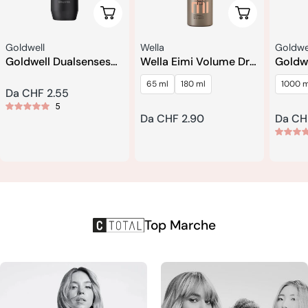
Scegli Le Opzioni
Scegli Le Opzi
Venditore:
Venditore:
Vendito
Goldwell
Wella
Goldwe
Goldwell Dualsenses
Wella Eimi Volume Dry
Goldw
Men Shampoo Per
Me Shampoo Secco
Rich R
65 ml
180 ml
1000 m
Capelli e Corpo
Balsa
Prezzo
Da CHF 2.55
5
regolare
Prezzo
Da CHF 2.90
Prezz
Da CH
regolare
regola
Top Marche