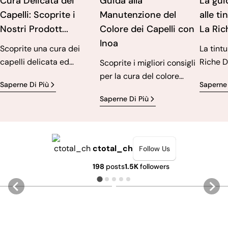
Cura Delicata dei
Guida alla
La gui
Capelli: Scoprite i
Manutenzione del
alle ti
Nostri Prodott...
Colore dei Capelli con
La Rich
Inoa
Scoprite una cura dei
La tintu
capelli delicata ed
Riche D
Scoprite i migliori consigli
efficace con prodotti
modo vi
per la cura del colore
Saperne Di Più
Saperne 
senza ammoniaca. Per
free pe
INOA per risultati
Saperne Di Più
colori vivaci, meno
stile co
duraturi, vivaci e sani.
irritazioni e capelli più
unici. D
sani.
come Fl
delicati
ctotal_ch
Follow Us
semi-p
198
posts
1.5K
followers
garantis
intensi
5
1
4
0
dannegg
Questa 
come sc