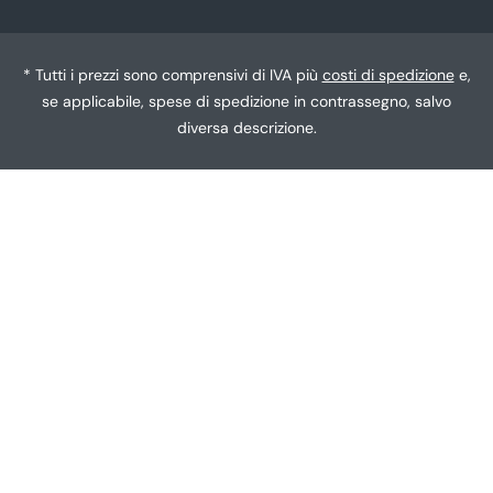
g
toc
u
a
* Tutti i prezzi sono comprensivi di IVA più
costi di spedizione
e,
se applicabile, spese di spedizione in contrassegno, salvo
diversa descrizione.