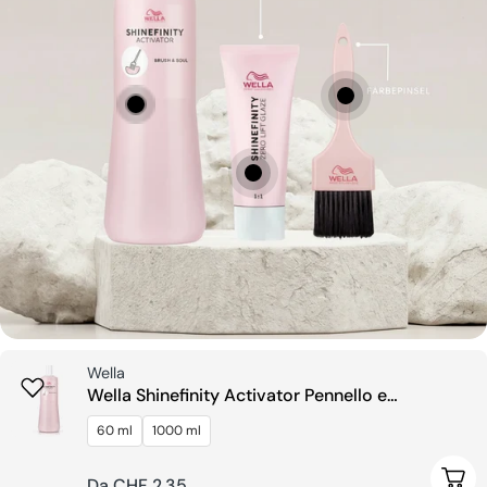
Venditore:
Wella
Wella Shinefinity Activator Pennello e
Ciotola
60 ml
1000 ml
 Le Opzioni
Sceg
Prezzo
Da CHF 2.35