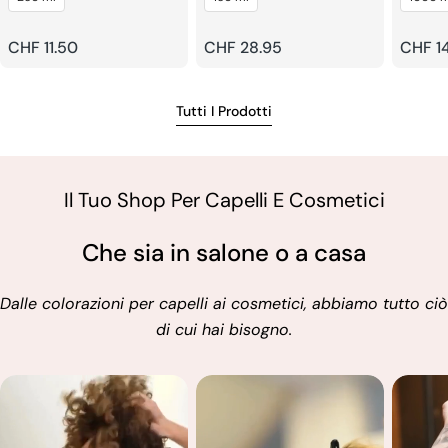
risciacquo
Prezzo
CHF 11.50
Prezzo
CHF 28.95
Prezz
CHF 1
regolare
regolare
regola
Tutti I Prodotti
Il Tuo Shop Per Capelli E Cosmetici
Che sia in salone o a casa
Dalle colorazioni per capelli ai cosmetici, abbiamo tutto ciò
di cui hai bisogno.