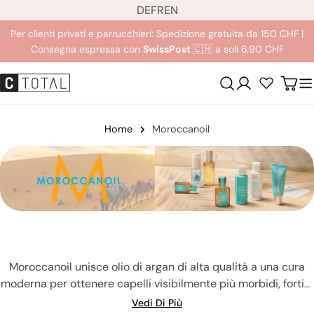
L
Salta
DE
FR
EN
i
al
Per clienti privati e parrucchieri: Spedizione gratuita da 150 CHF |
n
contenuto
Consegna espressa con
SwissPost
🇨🇭 a soli 6.90 CHF
g
u
Login
Carre
a
Home
Moroccanoil
Moroccanoil unisce olio di argan di alta qualità a una cura
moderna per ottenere capelli visibilmente più morbidi, forti e
luminosi. Scopri soluzioni professionali contro la secchezza, il
Vedi Di Più