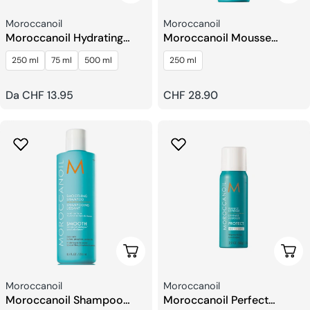
Venditore:
Venditore:
Moroccanoil
Moroccanoil
Moroccanoil Hydrating
Moroccanoil Mousse
Maschera Di Luce
Volumizzante
250 ml
75 ml
500 ml
250 ml
Prezzo
Da CHF 13.95
Prezzo
CHF 28.90
regolare
regolare
Scegli Le Opzioni
Sceg
Venditore:
Venditore:
Moroccanoil
Moroccanoil
Moroccanoil Shampoo
Moroccanoil Perfect