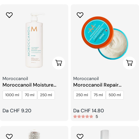
regolare
regolare
Scegli Le Opzioni
Sceg
Venditore:
Venditore:
Moroccanoil
Moroccanoil
Moroccanoil Moisture
Moroccanoil Repair
Repair Balsamo
Restorative Maschere per
1000 ml
70 ml
250 ml
250 ml
75 ml
500 ml
Capelli
Prezzo
Da CHF 9.20
Prezzo
Da CHF 14.80
5
regolare
regolare