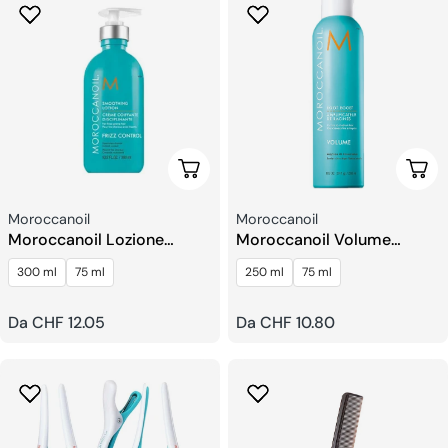
Scegli Le Opzioni
Sceg
Venditore:
Venditore:
Moroccanoil
Moroccanoil
Moroccanoil Lozione
Moroccanoil Volume
Suavizante
Amplificatore Di Racine
300 ml
75 ml
250 ml
75 ml
Prezzo
Da CHF 12.05
Prezzo
Da CHF 10.80
regolare
regolare