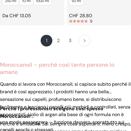
250 ml
70 ml
1000 ml
50 ml
Prezzo
Da CHF 13.05
Prezzo
CHF 28.80
5
regolare
regolare
1
2
3
Moroccanoil – perché così tante persone lo
amano
Quando si lavora con Moroccanoil, si capisce subito perché il
brand è così apprezzato. I prodotti hanno una bella
sensazione sui capelli, profumano bene, si distribuiscono
facilmente e lasciano i capelli più morbidi e controllati, senza
Perché i professionisti scelgono così spesso
appesantirli. L’olio di argan alla base di ogni formula non è
Moroccanoil?
una moda passeggera — funziona davvero, soprattutto sui
Perché è affidabile. Sai sempre cosa aspettarti: meno crespo,
capelli secchi o stressati.