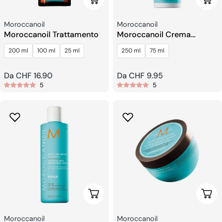
Venditore:
Venditore:
Moroccanoil
Moroccanoil
Moroccanoil Trattamento
Moroccanoil Crema
Moldeadora De Rizos
200 ml
100 ml
25 ml
250 ml
75 ml
Prezzo
Da CHF 16.90
Prezzo
Da CHF 9.95
5
5
regolare
regolare
Scegli Le Opzioni
Sceg
Venditore:
Venditore:
Moroccanoil
Moroccanoil