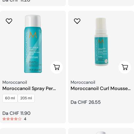
regolare
Scegli Le Opzioni
Sceg
Venditore:
Venditore:
Moroccanoil
Moroccanoil
Moroccanoil Spray Per
Moroccanoil Curl Mousse
Texture a Secco
Di Controllo
60 ml
205 ml
Prezzo
Da CHF 26.55
regolare
Prezzo
Da CHF 11.90
4
regolare