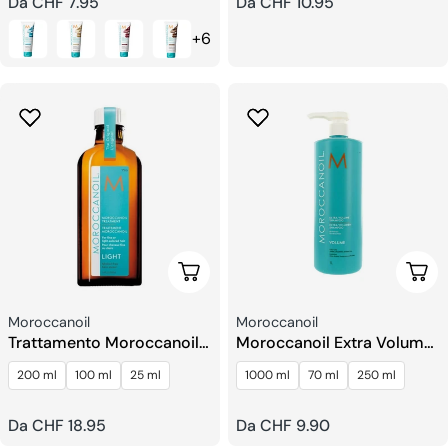
Prezzo
Da CHF 7.95
Prezzo
Da CHF 10.95
regolare
regolare
+6
Scegli Le Opzioni
Sceg
Venditore:
Venditore:
Moroccanoil
Moroccanoil
Trattamento Moroccanoil
Moroccanoil Extra Volume
Leggero
Shampoo
200 ml
100 ml
25 ml
1000 ml
70 ml
250 ml
Prezzo
Da CHF 18.95
Prezzo
Da CHF 9.90