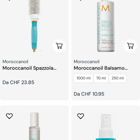
Scegli Le Opzioni
Sceg
Venditore:
Venditore:
Moroccanoil
Moroccanoil
Moroccanoil Spazzola
Moroccanoil Balsamo
Tonda
Idratante
1000 ml
70 ml
250 ml
Prezzo
Da CHF 23.85
regolare
Prezzo
Da CHF 10.95
regolare