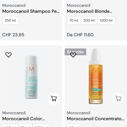
Venditore:
Venditore:
Moroccanoil
Moroccanoil
Moroccanoil Shampoo Per
Moroccanoil Blonde
Il Miglioramento Dei Ricci
Perfecting Purple Shampoo
250 ml
70 ml
200 ml
1000 ml
Prezzo
CHF 23.85
Prezzo
Da CHF 11.60
regolare
regolare
Esaurito
Scegli Le Opzioni
Esau
Venditore:
Venditore:
Moroccanoil
Moroccanoil
Moroccanoil Color
Moroccanoil Concentrato
Continue Balsamo
Lisciante per Piega