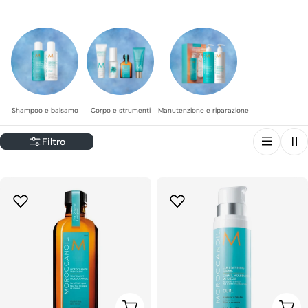
crespo, la protezione del colore e i danni. Ideale per tutti i tipi
di capelli, con risultati lussuosi come dal salone.
Shampoo e balsamo
Corpo e strumenti
Manutenzione e riparazione
Filtro
Scegli Le Opzioni
Sceg