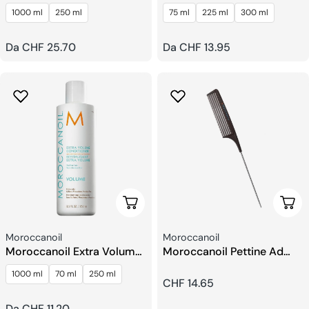
Lisciante
Defense
1000 ml
250 ml
75 ml
225 ml
300 ml
Prezzo
Da CHF 25.70
Prezzo
Da CHF 13.95
regolare
regolare
Scegli Le Opzioni
Aggi
Venditore:
Venditore:
Moroccanoil
Moroccanoil
Moroccanoil Extra Volume
Moroccanoil Pettine Ad
Balsamo
Ago Carbonio
1000 ml
70 ml
250 ml
Prezzo
CHF 14.65
regolare
Prezzo
Da CHF 11.20