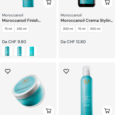
Scegli Le Opzioni
Sceg
Venditore:
Venditore:
Moroccanoil
Moroccanoil
Moroccanoil Finish
Moroccanoil Crema Styling
Luminous Lacca
Idratante
75 ml
330 ml
300 ml
75 ml
500 ml
Prezzo
Da CHF 9.80
Prezzo
Da CHF 12.80
regolare
regolare
Scegli Le Opzioni
Aggi