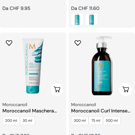
Prezzo
Da CHF 9.95
Prezzo
Da CHF 11.60
regolare
regolare
Scegli Le Opzioni
Sceg
Venditore:
Venditore:
Moroccanoil
Moroccanoil
Moroccanoil Maschera
Moroccanoil Curl Intense
Colore Del Pigmento
Crema per ricci
200 ml
30 ml
300 ml
75 ml
500 ml