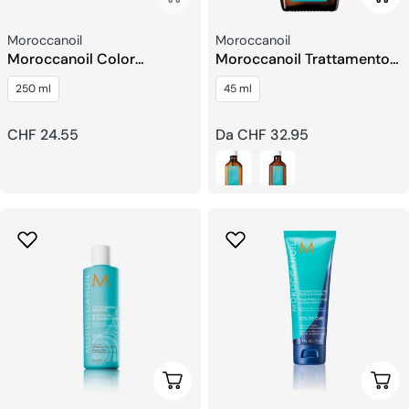
Venditore:
Venditore:
Moroccanoil
Moroccanoil
Moroccanoil Color
Moroccanoil Trattamento
Complex Shampoo
Del Cuoio
250 ml
45 ml
Prolungato
Prezzo
CHF 24.55
Prezzo
Da CHF 32.95
regolare
regolare
Aggiungi Al Carrello
Sceg