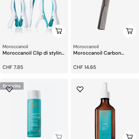
Aggiungi Al Carrello
Sceg
Venditore:
Venditore:
Moroccanoil
Moroccanoil
Moroccanoil Clip di styling
Moroccanoil Carbon
(6 pz)
Pettine
Prezzo
CHF 7.85
Prezzo
CHF 14.65
regolare
regolare
Esaurito
Esaurito
Sceg