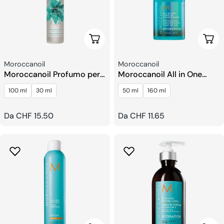
Scegli Le Opzioni
Sceg
Venditore:
Venditore:
Moroccanoil
Moroccanoil
Moroccanoil Profumo per
Moroccanoil All in One
Capelli e Corpo
Leave-In Balsamo
100 ml
30 ml
50 ml
160 ml
Prezzo
Da CHF 15.50
Prezzo
Da CHF 11.65
regolare
regolare