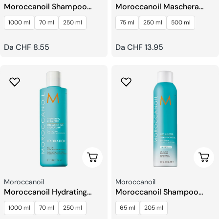
Moroccanoil Shampoo
Moroccanoil Maschera
Riparatore Idratante
Idratante Intensiva
1000 ml
70 ml
250 ml
75 ml
250 ml
500 ml
Prezzo
Da CHF 8.55
Prezzo
Da CHF 13.95
regolare
regolare
Scegli Le Opzioni
Sceg
Venditore:
Venditore:
Moroccanoil
Moroccanoil
Moroccanoil Hydrating
Moroccanoil Shampoo
Shampoo
Secco
1000 ml
70 ml
250 ml
65 ml
205 ml