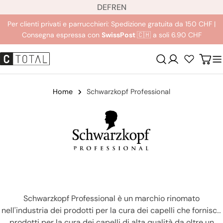
L
Salta
DE
FR
EN
i
al
Per clienti privati e parrucchieri: Spedizione gratuita da 150 CHF |
n
contenuto
Consegna espressa con
SwissPost
🇨🇭 a soli 6.90 CHF
g
u
Login
Carre
a
Home
Schwarzkopf Professional
Schwarzkopf Professional è un marchio rinomato
nell'industria dei prodotti per la cura dei capelli che fornisce
prodotti per la cura dei capelli di alta qualità da oltre un