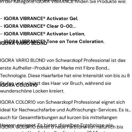
In der Kategorie IGORA VIBRANCE finden Sie Produkte wie:
-
IGORA VIBRANCE® Activator Gel
,
-
IGORA VIBRANCE® Clear 0-00
,
-
IGORA VIBRANCE® Activator Lotion
,
-
IGORA VIBRANCE® Tone on Tone Coloration
.
IGORA VARIO BLOND
IGORA VARIO BLOND von Schwarzkopf Professional ist das
erste Aufheller-Produkt der Marke mit Fibre Bond
Technologie. Diese Haarfarbe hat eine Intensität von bis zu 8
Stufen und schützt das Haar vor Bruch, während sie
IGORA COLOR10
wunderschöne Locken kreiert.
IGORA COLOR10 von Schwarzkopf Professional eignet sich
ideal für Nachwuchsfarbe und Auffrischungs-Services. Es ist
auch für Gesamtfärbungen auf kurzen bis mittellangen
Haaren geeignet. Es bietet dieselben Ergebnisse wie
IGORA COLOR10 bietet 6 neue Farbtöne von natürlich bis