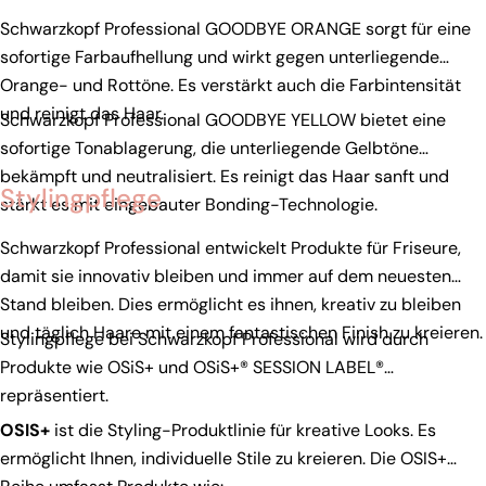
Schwarzkopf Professional GOODBYE ORANGE sorgt für eine
sofortige Farbaufhellung und wirkt gegen unterliegende
Orange- und Rottöne. Es verstärkt auch die Farbintensität
und reinigt das Haar.
Schwarzkopf Professional GOODBYE YELLOW bietet eine
sofortige Tonablagerung, die unterliegende Gelbtöne
bekämpft und neutralisiert. Es reinigt das Haar sanft und
Stylingpflege
stärkt es mit eingebauter Bonding-Technologie.
Schwarzkopf Professional entwickelt Produkte für Friseure,
damit sie innovativ bleiben und immer auf dem neuesten
Stand bleiben. Dies ermöglicht es ihnen, kreativ zu bleiben
und täglich Haare mit einem fantastischen Finish zu kreieren.
Stylingpflege bei Schwarzkopf Professional wird durch
Produkte wie OSiS+ und OSiS+® SESSION LABEL®
repräsentiert.
OSIS+
ist die Styling-Produktlinie für kreative Looks. Es
ermöglicht Ihnen, individuelle Stile zu kreieren. Die OSIS+