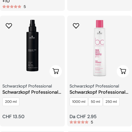
+10
5
Aggiungi Al Carrello
Sceg
Venditore:
Venditore:
Schwarzkopf Professional
Schwarzkopf Professional
Schwarzkopf Professional
Schwarzkopf Professional
SESSION LABEL Lo Spray al
BC Bonacure Color Freeze
200 ml
1000 ml
50 ml
250 ml
Sale
Shampoo
Prezzo
CHF 13.50
Prezzo
Da CHF 2.95
5
regolare
regolare