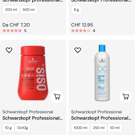
Silhouette Schiuma Super
SESSION LABEL La Polvere
200 ml
500 ml
8 g
Hold
Per Lo Styling
Prezzo
Da CHF 7.20
Prezzo
CHF 12.95
5
4
regolare
regolare
Scegli Le Opzioni
Sceg
Venditore:
Venditore:
Schwarzkopf Professional
Schwarzkopf Professional
Schwarzkopf Professional
Schwarzkopf Professional
OSIS+ Dust It Polvere
BC Bonacure Moisture Kick
10 g
12x10g
1000 ml
250 ml
50 ml
Shampoo Glycerol