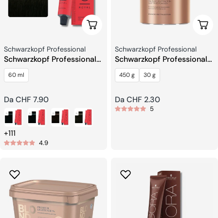
Scegli Le Opzioni
Sceg
Venditore:
Venditore:
Schwarzkopf Professional
Schwarzkopf Professional
Schwarzkopf Professional
Schwarzkopf Professional
Igora Royal Tinte
BLONDME BOND
60 ml
450 g
30 g
Permanenti per Capelli
ENFORCING Schiarente
Premium 9+
Prezzo
Da CHF 7.90
Prezzo
Da CHF 2.30
5
regolare
regolare
+111
4.9