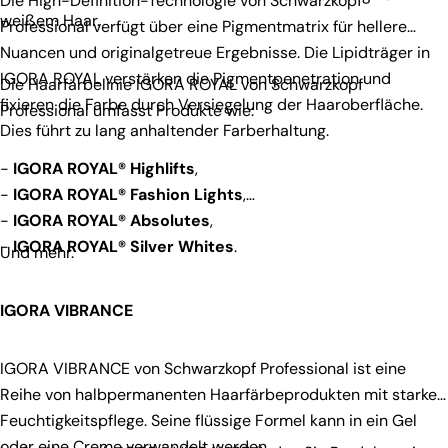
Die High-Definition-Technologie von Schwarzkopf
weißem Haar.
Professional verfügt über eine Pigmentmatrix für hellere
Nuancen und originalgetreue Ergebnisse. Die Lipidträger in
IGORA ROYAL verstärken die Pigmentpenetration und
Die Haarfärbelinie IGORA ROYAL von Schwarzkopf
fixieren die Farbe durch Versiegelung der Haaroberfläche.
Professional umfasst Produkte wie:
Dies führt zu lang anhaltender Farberhaltung.
-
IGORA ROYAL® Highlifts
,
-
IGORA ROYAL® Fashion Lights
,
-
IGORA ROYAL® Absolutes
,
-
IGORA ROYAL® Silver Whites
.
Und mehr.
IGORA VIBRANCE
IGORA VIBRANCE von Schwarzkopf Professional ist eine
Reihe von halbpermanenten Haarfärbeprodukten mit starker
Feuchtigkeitspflege. Seine flüssige Formel kann in ein Gel
oder eine Creme verwandelt werden.