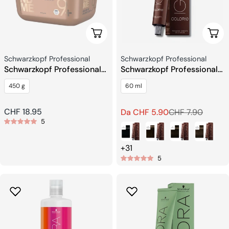
Aggiungi Al Carrello
Sceg
Venditore:
Venditore:
Schwarzkopf Professional
Schwarzkopf Professional
Schwarzkopf Professional
Schwarzkopf Professional
Blondme Premium
Igora Color10 Colore per
450 g
60 ml
Lightener 9+
Capelli
Prezzo
CHF 18.95
Da CHF 5.90
CHF 7.90
Prezzo
Prezzo
5
regolare
di
regolare
vendita
+31
5