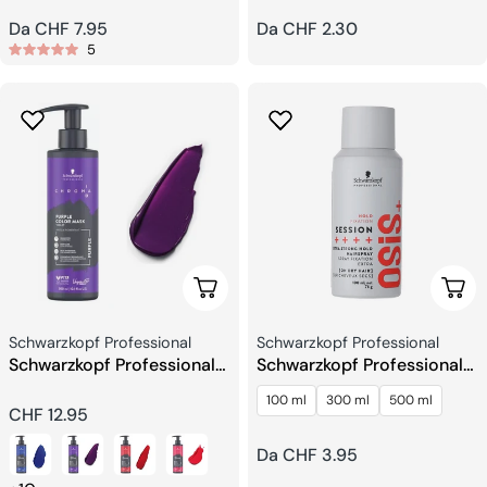
Prezzo
Da CHF 7.95
Prezzo
Da CHF 2.30
5
regolare
regolare
Scegli Le Opzioni
Sceg
Venditore:
Venditore:
Schwarzkopf Professional
Schwarzkopf Professional
Schwarzkopf Professional
Schwarzkopf Professional
CHROMA ID Bonding Color
OSIS+ Session Lacca per
100 ml
300 ml
500 ml
Mask
Capell
Prezzo
CHF 12.95
regolare
Prezzo
Da CHF 3.95
regolare