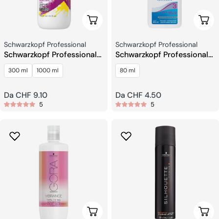
Scegli Le Opzioni
Sceg
Venditore:
Venditore:
Schwarzkopf Professional
Schwarzkopf Professional
Schwarzkopf Professional
Schwarzkopf Professional
Goodbye Yellow Shampoo
Natural Styling Hydrowave
300 ml
1000 ml
80 ml
Glamour
Prezzo
Da CHF 9.10
Prezzo
Da CHF 4.50
5
5
regolare
regolare
Scegli Le Opzioni
Sceg