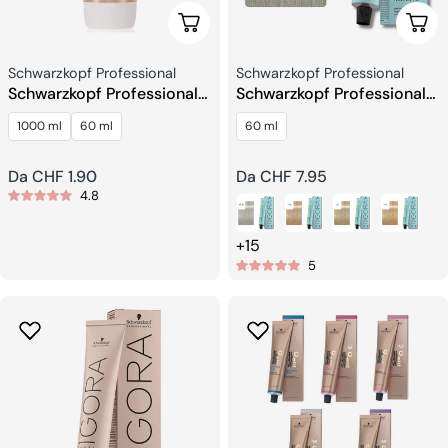
Scegli Le Opzioni
Sceg
Venditore:
Venditore:
Schwarzkopf Professional
Schwarzkopf Professional
Schwarzkopf Professional
Schwarzkopf Professional
BlondMe Premium
Igora Royal Highlifts Colore
1000 ml
60 ml
60 ml
Sviluppatore
dei Capelli
Prezzo
Da CHF 1.90
Prezzo
Da CHF 7.95
4.8
regolare
regolare
+15
5