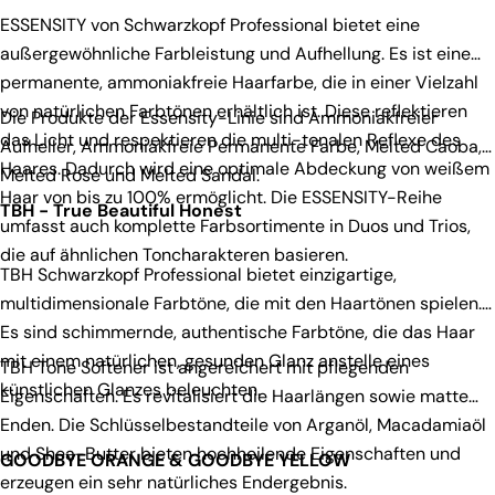
ESSENSITY von Schwarzkopf Professional bietet eine
außergewöhnliche Farbleistung und Aufhellung. Es ist eine
permanente, ammoniakfreie Haarfarbe, die in einer Vielzahl
von natürlichen Farbtönen erhältlich ist. Diese reflektieren
Die Produkte der Essensity-Linie sind Ammoniakfreier
das Licht und respektieren die multi-tonalen Reflexe des
Aufheller, Ammoniakfreie Permanente Farbe, Melted Caoba,
Haares. Dadurch wird eine optimale Abdeckung von weißem
Melted Rose und Melted Sandal.
Haar von bis zu 100% ermöglicht. Die ESSENSITY-Reihe
TBH - True Beautiful Honest
umfasst auch komplette Farbsortimente in Duos und Trios,
die auf ähnlichen Toncharakteren basieren.
TBH Schwarzkopf Professional bietet einzigartige,
multidimensionale Farbtöne, die mit den Haartönen spielen.
Es sind schimmernde, authentische Farbtöne, die das Haar
mit einem natürlichen, gesunden Glanz anstelle eines
TBH Tone Softener ist angereichert mit pflegenden
künstlichen Glanzes beleuchten.
Eigenschaften. Es revitalisiert die Haarlängen sowie matte
Enden. Die Schlüsselbestandteile von Arganöl, Macadamiaöl
und Shea-Butter bieten hochheilende Eigenschaften und
GOODBYE ORANGE & GOODBYE YELLOW
erzeugen ein sehr natürliches Endergebnis.