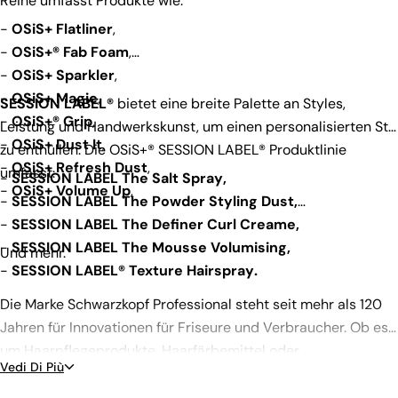
Reihe umfasst Produkte wie:
-
OSiS+ Flatliner
,
-
OSiS+® Fab Foam
,
-
OSiS+ Sparkler
,
-
OSiS+ Magic
,
SESSION LABEL®
bietet eine breite Palette an Styles,
-
OSiS+® Grip
,
Leistung und Handwerkskunst, um einen personalisierten Stil
-
OSiS+ Dust It
,
zu enthüllen. Die OSiS+® SESSION LABEL® Produktlinie
-
OSiS+ Refresh Dust
,
umfasst:
-
SESSION LABEL The Salt Spray
,
-
OSiS+ Volume Up
,
-
SESSION LABEL The Powder Styling Dust
,
-
SESSION LABEL The Definer Curl Creame
,
-
SESSION LABEL The Mousse Volumising
,
Und mehr.
-
SESSION LABEL® Texture Hairspray
.
Die Marke Schwarzkopf Professional steht seit mehr als 120
Jahren für Innovationen für Friseure und Verbraucher. Ob es
um Haarpflegeprodukte, Haarfärbemittel oder
Vedi Di Più
Stylingprodukte geht, finden Sie alle Schwarzkopf
Professional Produkte im CTOTAL Online-Shop.