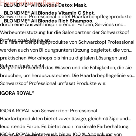
Haarfarbenpflege
-
BLONDME® All Blondes Detox Mask
.
-
BLONDME® All Blondes Vitamin C Shot
.
Schwarzkopf Professional bietet Haarfarbenpflegeprodukte
-
BLONDME® All Blondes Rich Shampoo
.
durch eine Auswahl inspirierender Farben, Services und
Werbeunterstützung für die Salonpartner der Schwarzkopf
Professional-Marke an.
Die Haarfarbenpflegeprodukte von Schwarzkopf Professional
werden auch von Bildungsunterstützung begleitet, die von
praktischen Workshops bis hin zu digitalen Lösungen und
Referenztools reicht.
Sie geben Friseuren das Wissen und die Fähigkeiten, die sie
brauchen, um herauszustechen. Die Haarfärbepflegelinie von
Schwarzkopf Professional umfasst Produkte wie:
IGORA ROYAL®
IGORA ROYAL von Schwarzkopf Professional
Haarfarbprodukten bietet zuverlässige, gleichmäßige und
leuchtende Farbe. Es bietet auch maximale Farberhaltung.
IGORA ROYAL bietet auch bis zu 100 % Abdeckung von