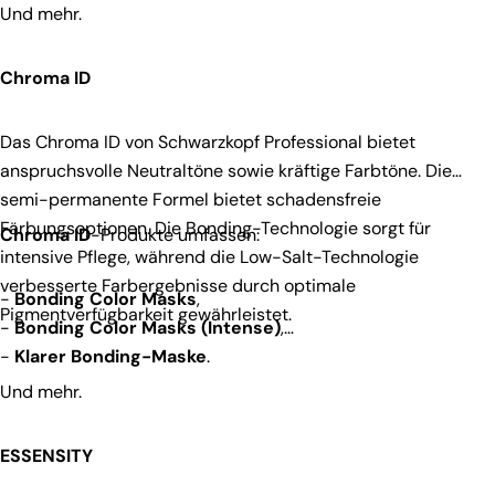
Und mehr.
Chroma ID
Das Chroma ID von Schwarzkopf Professional bietet
anspruchsvolle Neutraltöne sowie kräftige Farbtöne. Die
semi-permanente Formel bietet schadensfreie
Färbungsoptionen. Die Bonding-Technologie sorgt für
Chroma ID
-Produkte umfassen:
intensive Pflege, während die Low-Salt-Technologie
verbesserte Farbergebnisse durch optimale
-
Bonding Color Masks
,
Pigmentverfügbarkeit gewährleistet.
-
Bonding Color Masks (Intense)
,
-
Klarer Bonding-Maske
.
Und mehr.
ESSENSITY