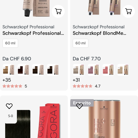
Scegli Le Opzioni
Sceg
Venditore:
Venditore:
Schwarzkopf Professional
Schwarzkopf Professional
Schwarzkopf Professional
Schwarzkopf BlondMe
Igora Royal Crema
Decolorazione Bond
60 ml
60 ml
Colorata
Enforcing
Prezzo
Da CHF 6.90
Prezzo
Da CHF 7.70
regolare
regolare
+35
+31
5
4.7
Esaurito