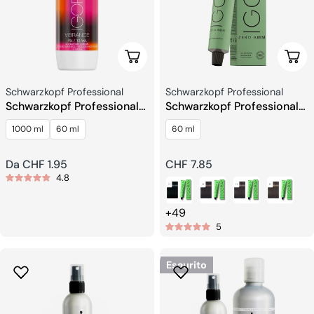
Scegli Le Opzioni
Sceg
Venditore:
Venditore:
Schwarzkopf Professional
Schwarzkopf Professional
Schwarzkopf Professional
Schwarzkopf Professional
Igora Vibrance Lozione
Igora Zero Amm Colore
1000 ml
60 ml
60 ml
Activator
Permanente Senza
Ammoniaca
Prezzo
Da CHF 1.95
Prezzo
CHF 7.85
4.8
regolare
regolare
+49
5
Esaurito