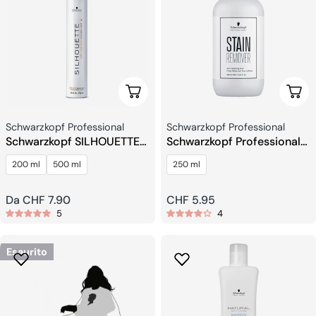
Scegli Le Opzioni
Aggi
Venditore:
Venditore:
Schwarzkopf Professional
Schwarzkopf Professional
Schwarzkopf SILHOUETTE
Schwarzkopf Professional
Mousse Di Tenuta Flessibile
Stain Remover Fluido
200 ml
500 ml
250 ml
Detergente Per La Pelle
Prezzo
Da CHF 7.90
Prezzo
CHF 5.95
5
4
regolare
regolare
Esaurito