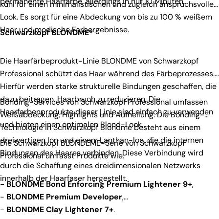
permanente Haarfarbe, allerdings in nur 10 Minuten.
kühl für einen minimalistischen und zugleich anspruchsvollen
Look. Es sorgt für eine Abdeckung von bis zu 100 % weißem
Haar und modische Farbergebnisse.
Schwarzkopf BLONDME®
Die Haarfärbeprodukt-Linie BLONDME von Schwarzkopf
Professional schützt das Haar während des Färbeprozesses.
Hierfür werden starke strukturelle Bindungen geschaffen, die
dazu beitragen, Haarbruch zu reduzieren. Die
Bonding-Services von Schwarzkopf Professional umfassen
Haarfarbenprodukte dieser Linie sind einfach zu verwenden
Weißabdeckung, Highlights und Aufhellung. Die Bonding-
und bieten einen optimalen Blond-Look.
Technologie in Schwarzkopf Blondme besteht aus einem
dreiwertigen Ion und einem Lanthan-Ion, die die internen
Die Schwarzkopf BLONDEME-Serie von Schwarzkopf
Bindungen des Haares verbinden. Diese Verbindung wird
Professional umfasst Produkte wie:
durch die Schaffung eines dreidimensionalen Netzwerks
innerhalb der Haarfaser hergestellt.
-
BLONDME Bond Enforcing Premium Lightener 9+
,
-
BLONDME Premium Developer
,
-
BLONDME Clay Lightener 7+
.