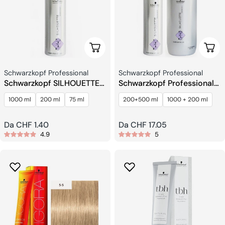
Scegli Le Opzioni
Sceg
Venditore:
Venditore:
Schwarzkopf Professional
Schwarzkopf Professional
Schwarzkopf SILHOUETTE
Schwarzkopf Professional
STYLE Gel Lac Super Hold
Silhouette Style Super Hold
1000 ml
200 ml
75 ml
200+500 ml
1000 + 200 ml
Gel Lacca Duo
Prezzo
Da CHF 1.40
Prezzo
Da CHF 17.05
4.9
5
regolare
regolare