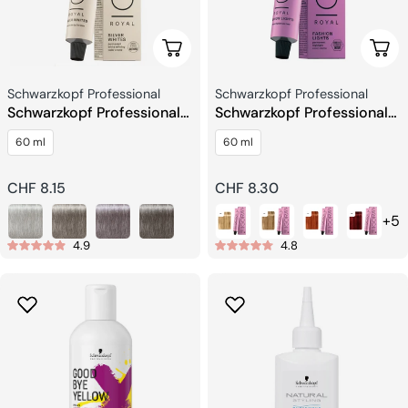
Scegli Le Opzioni
Sceg
Venditore:
Venditore:
Schwarzkopf Professional
Schwarzkopf Professional
Schwarzkopf Professional
Schwarzkopf Professional
IGORA ROYAL Silverwhites
Igora Royal Fashion Lights
60 ml
60 ml
Raffinazione Permanente
Colore dei capelli
Del Bianco
Prezzo
CHF 8.15
Prezzo
CHF 8.30
regolare
regolare
+5
4.9
4.8