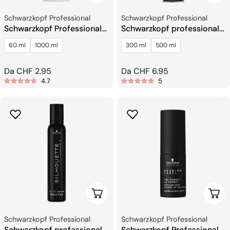
Venditore:
Venditore:
Schwarzkopf Professional
Schwarzkopf Professional
Schwarzkopf Professional
Schwarzkopf professionale
Igora Vibrance Gel
SILHOUETTE Super Hold
60 ml
1000 ml
300 ml
500 ml
Attivatore
Lacca Per Capelli
Prezzo
Da CHF 2.95
Prezzo
Da CHF 6.95
4.7
5
regolare
regolare
Scegli Le Opzioni
Aggi
Venditore:
Venditore:
Schwarzkopf Professional
Schwarzkopf Professional
Schwarzkopf professionale
Schwarzkopf Professional