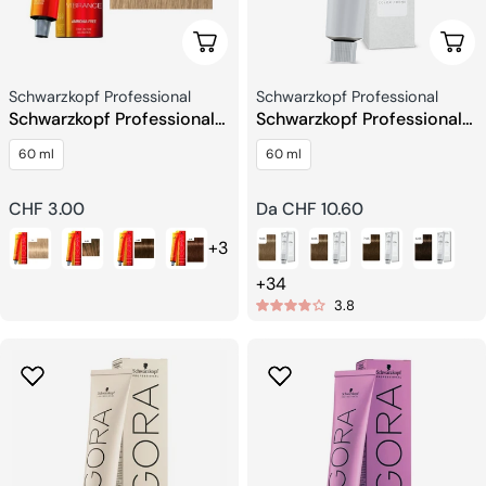
Scegli Le Opzioni
Sceg
Venditore:
Venditore:
Schwarzkopf Professional
Schwarzkopf Professional
Schwarzkopf Professional
Schwarzkopf Professional
IGORA VIBRANCE Senza
TBH Naturale Colorazioni
60 ml
60 ml
Ammoniaca
Permanenti
Prezzo
CHF 3.00
Prezzo
Da CHF 10.60
regolare
regolare
+3
+34
3.8