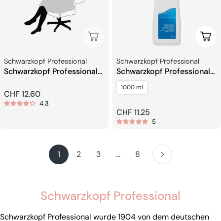
Esaurito
Aggi
Venditore:
Venditore:
Schwarzkopf Professional
Schwarzkopf Professional
Schwarzkopf Professional
Schwarzkopf Professional
Cappucci Monouso Bianchi
Natural Styling Hydrowave
1000 ml
Impermeabili
Neutralizzatore
Prezzo
CHF 12.60
4.3
regolare
Prezzo
CHF 11.25
5
regolare
1
2
3
…
8
Schwarzkopf Professional
Schwarzkopf Professional wurde 1904 von dem deutschen