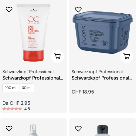
Scegli Le Opzioni
Aggi
Venditore:
Venditore:
Schwarzkopf Professional
Schwarzkopf Professional
Schwarzkopf Professional
Schwarzkopf Professional
BC Bonacure Repair
IGORA VARIO BLOND Plus
100 ml
30 ml
Rescue Estremità Sigillate
Polvere schiarente
Prezzo
CHF 18.95
+
regolare
Prezzo
Da CHF 2.95
4.8
regolare