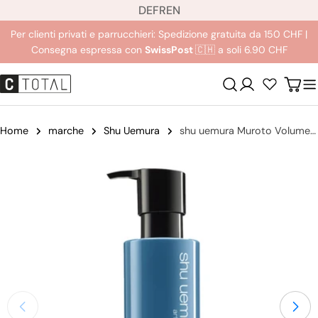
L
Salta
DE
FR
EN
i
al
Per clienti privati e parrucchieri: Spedizione gratuita da 150 CHF |
n
contenuto
Consegna espressa con
SwissPost
🇨🇭 a soli 6.90 CHF
g
u
Login
Carre
a
Home
marche
Shu Uemura
shu uemura Muroto Volume Balsamo
Passa
alle
informazioni
sul
prodotto
Apri supporto 0 in modalità modale