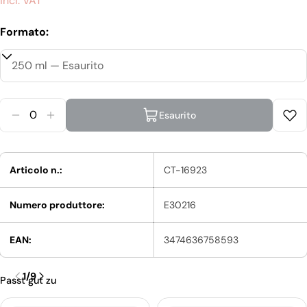
regolare
incl. VAT
Formato:
Quantità
Esaurito
Diminuisci La Quantità Per Shu Uemura Muroto V
Aumenta La Quantità Per Shu Uemura Muro
Articolo n.:
CT-16923
Numero produttore:
E30216
EAN:
3474636758593
1
/
9
Passt gut zu