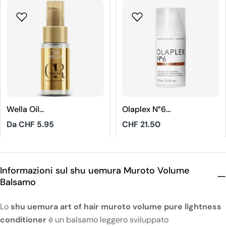
Wella Oil
Olaplex N°6
Reflections Olio
Lisciante
Prezzo
Da CHF 5.95
Prezzo
CHF 21.50
Levigante
vincolante
regolare
regolare
Luminoso
1
3.7
Informazioni sul shu uemura Muroto Volume
Balsamo
Lo
shu uemura art of hair muroto volume pure lightness
conditioner
è un balsamo leggero sviluppato