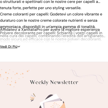
o strutturati e spettinati con le nostre cere per capelli a
tenuta forte, perfette per uno styling versatile.
Creme coloranti per capelli: Godetevi un colore vibrante e
duraturo con le nostre creme colorate nutrienti e senza
ammoniaca, disponibili in un'ampia gamma di tonalità.
Affidatevi a XanitaliaPro per avere la migliore esperienza
Polvere decolorante per capelli: Schiarite i vostri capelli in
nella cura dei capelli, combinando l'eredità dell'artigianato
modo sicuro ed efficace con le nostre polveri decoloranti,
italiano con l'innovazione all'avanguardia.
progettate per ottimizzare la portanza riducendo al minimo i
Vedi Di Più
danni.
Shampoo e balsami: Scegliete tra i nostri shampoo e balsami
specializzati, che affrontano problemi come l'idratazione, la
protezione del colore e l'antiforfora.
Trattamenti per capelli: Riparate e migliorate i vostri capelli
con la nostra gamma di trattamenti, tra cui maschere e sieri
nutrienti.
Prodotti per lo styling: Create il look che desiderate con il
nostro assortimento di prodotti per lo styling, tra cui spray,