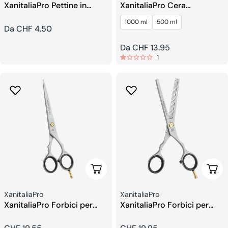
XanitaliaPro Pettine in
XanitaliaPro Cera
Alluminio
Depilatoria allo Zucchero
1000 ml
500 ml
Idrosolubile (Sugaring)
Prezzo
Da CHF 4.50
regolare
Prezzo
Da CHF 13.95
1
regolare
Aggiungi Al Carrello
Aggi
Venditore:
Venditore:
XanitaliaPro
XanitaliaPro
XanitaliaPro Forbici per
XanitaliaPro Forbici per
parrucchieri 6
sfoltire 5,5