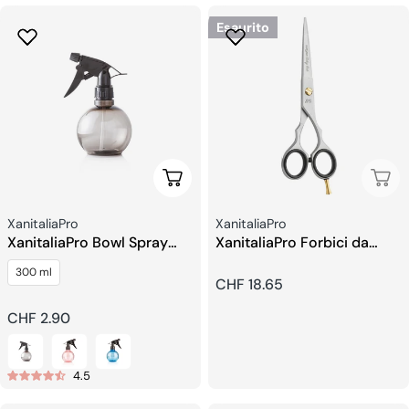
Esaurito
Scegli Le Opzioni
Esau
Venditore:
Venditore:
XanitaliaPro
XanitaliaPro
XanitaliaPro Bowl Spray
XanitaliaPro Forbici da
Nebulizzatore
taglio 5,5
300 ml
Prezzo
CHF 18.65
regolare
Prezzo
CHF 2.90
regolare
4.5