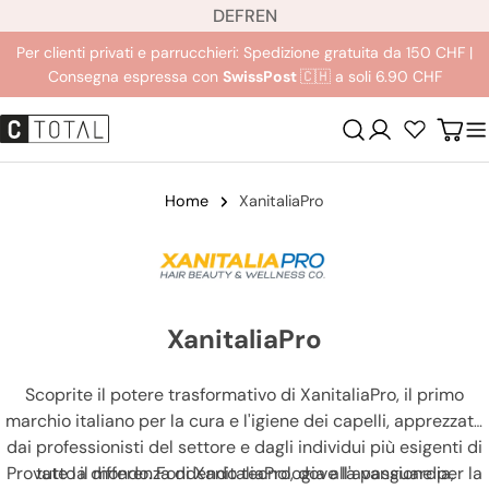
L
Salta
DE
FR
EN
i
al
Per clienti privati e parrucchieri: Spedizione gratuita da 150 CHF |
n
contenuto
Consegna espressa con
SwissPost
🇨🇭 a soli 6.90 CHF
g
u
Login
Carre
a
Home
XanitaliaPro
XanitaliaPro
Scoprite il potere trasformativo di XanitaliaPro, il primo
marchio italiano per la cura e l'igiene dei capelli, apprezzato
dai professionisti del settore e dagli individui più esigenti di
Provate la differenza di XanitaliaPro, dove la passione per la
tutto il mondo. Fondendo tecnologia all'avanguardia,