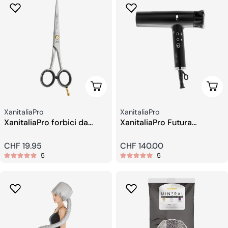
Aggiungi Al Carrello
Aggi
Venditore:
Venditore:
XanitaliaPro
XanitaliaPro
XanitaliaPro forbici da
XanitaliaPro Futura
parrucchiere 5,5
Asciugacapelli
Professionale
Prezzo
CHF 19.95
Prezzo
CHF 140.00
5
5
regolare
regolare