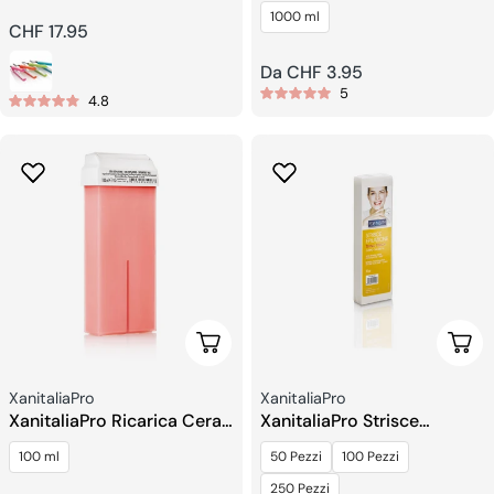
piastra per capelli
Ossidente in Crema
1000 ml
Prezzo
CHF 17.95
regolare
Prezzo
Da CHF 3.95
5
regolare
4.8
Scegli Le Opzioni
Sceg
Venditore:
Venditore:
XanitaliaPro
XanitaliaPro
XanitaliaPro Ricarica Cera
XanitaliaPro Strisce
Roll-on
Depilatorie in Tessuto Non
100 ml
50 Pezzi
100 Pezzi
Tessuto
250 Pezzi