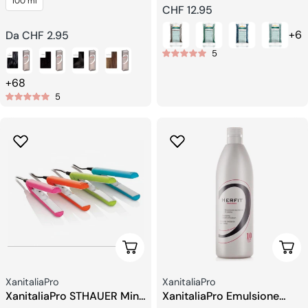
100 ml
Brasiliano
Prezzo
CHF 12.95
regolare
+6
Prezzo
Da CHF 2.95
regolare
5
+68
5
Aggiungi Al Carrello
Sceg
Venditore:
Venditore:
XanitaliaPro
XanitaliaPro
XanitaliaPro STHAUER Mini
XanitaliaPro Emulsione