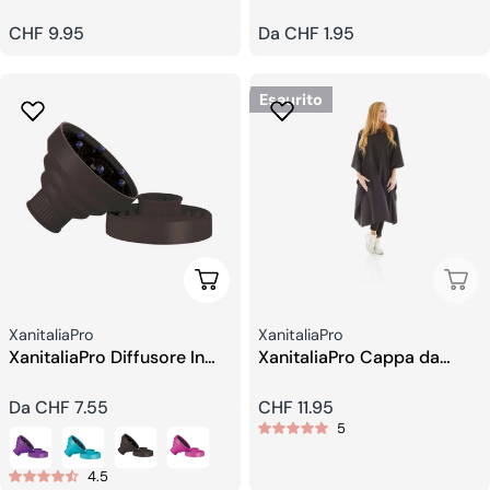
Prezzo
CHF 9.95
Prezzo
Da CHF 1.95
regolare
regolare
Esaurito
Scegli Le Opzioni
Esau
Venditore:
Venditore:
XanitaliaPro
XanitaliaPro
XanitaliaPro Diffusore In
XanitaliaPro Cappa da
Silicone
Taglio
Prezzo
Da CHF 7.55
Prezzo
CHF 11.95
5
regolare
regolare
4.5