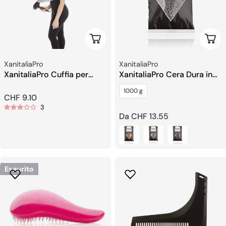
Aggiungi Al Carrello
Sceg
Venditore:
Venditore:
XanitaliaPro
XanitaliaPro
XanitaliaPro Cuffia per
XanitaliaPro Cera Dura in
Phon
Grani
1000 g
Prezzo
CHF 9.10
3
regolare
Prezzo
Da CHF 13.55
regolare
Esaurito