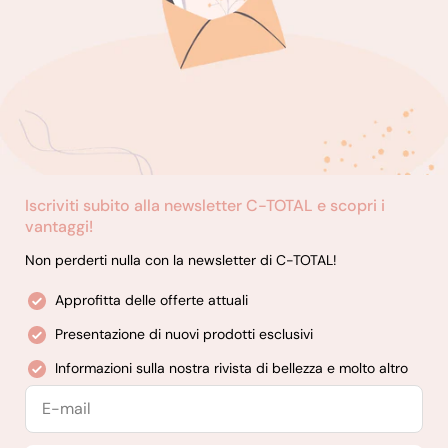
gel e mousse per capelli.
Prodotti essenziali per il barbiere: Scoprite i nostri prodotti
professionali per il grooming, come creme da barba,
dopobarba e prodotti essenziali per la cura della barba.
Prodotti per la depilazione: Ottenete una pelle liscia e senza
peli con la nostra selezione di cere di alta qualità, strisce per
ceretta e prodotti per la cura post-ceretta.
Iscriviti subito alla newsletter C-TOTAL e scopri i
vantaggi!
Non perderti nulla con la newsletter di C-TOTAL!
Approfitta delle offerte attuali
Presentazione di nuovi prodotti esclusivi
Informazioni sulla nostra rivista di bellezza e molto altro
E-
mail