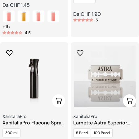
Prezzo
Da CHF 1.45
regolare
Prezzo
Da CHF 1.90
5
regolare
+15
4.5
Aggiungi Al Carrello
Sceg
Venditore:
Venditore:
XanitaliaPro
XanitaliaPro
XanitaliaPro Flacone Spray
Lamette Astra Superior
300 ml
Platinum
300 ml
5 Pezzi
100 Pezzi