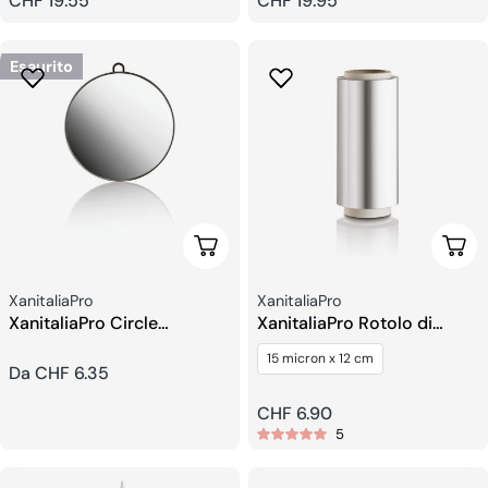
Prezzo
CHF 19.55
Prezzo
CHF 19.95
regolare
regolare
Esaurito
Scegli Le Opzioni
Aggi
Venditore:
Venditore:
XanitaliaPro
XanitaliaPro
XanitaliaPro Circle
XanitaliaPro Rotolo di
Specchio
foglio di alluminio
15 micron x 12 cm
Prezzo
Da CHF 6.35
regolare
Prezzo
CHF 6.90
5
regolare