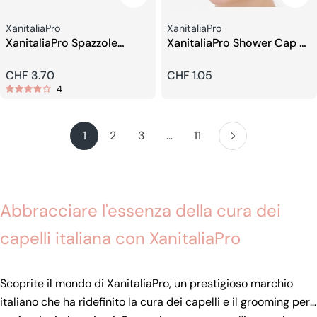
Venditore:
Venditore:
XanitaliaPro
XanitaliaPro
XanitaliaPro Spazzole
XanitaliaPro Shower Cap di
Tonde In Nylon
Alta Qualità
Prezzo
CHF 3.70
Prezzo
CHF 1.05
4
regolare
regolare
1
2
3
…
11
Abbracciare l'essenza della cura dei
capelli italiana con XanitaliaPro
Scoprite il mondo di XanitaliaPro, un prestigioso marchio
italiano che ha ridefinito la cura dei capelli e il grooming per