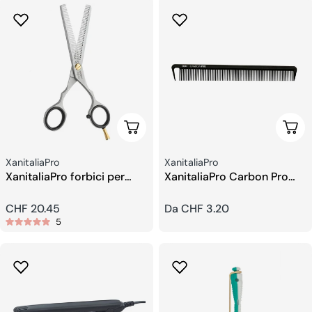
Aggiungi Al Carrello
Sceg
Venditore:
Venditore:
XanitaliaPro
XanitaliaPro
XanitaliaPro forbici per
XanitaliaPro Carbon Pro
sfoltire 5,5
professional Pettini
Prezzo
CHF 20.45
Prezzo
Da CHF 3.20
5
regolare
regolare