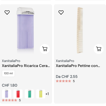
Scegli Le Opzioni
Sceg
Venditore:
Venditore:
XanitaliaPro
XanitaliaPro
XanitaliaPro Ricarica Cera
XanitaliaPro Pettine con
Roll on Gel Epil Extra
Scala Centimetrica
100 ml
Sensitive
Prezzo
Da CHF 2.55
5
regolare
Prezzo
CHF 1.80
regolare
+1
5