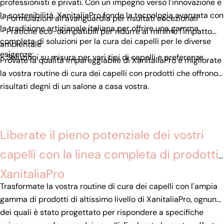
professionisti e privati. Con un impegno verso l'innovazione e
la sostenibilità, XanitaliaPro fonde la tecnologia avanzata con
- Formulazioni all'avanguardia per risultati eccezionali
la tradizione artigianale italiana per offrire una gamma
- Pratiche eco-compatibili per ridurre al minimo l'impatto
completa di soluzioni per la cura dei capelli per le diverse
ambientale
esigenze:
- Soluzioni su misura per vari tipi di capelli e preferenze
Provate la qualità impareggiabile di XanitaliaPro e migliorate
la vostra routine di cura dei capelli con prodotti che offrono
risultati degni di un salone a casa vostra.
Liberate il pieno potenziale dei vostri
capelli con la linea completa di prodotti
XanitaliaPro
Trasformate la vostra routine di cura dei capelli con l'ampia
gamma di prodotti di altissimo livello di XanitaliaPro, ognuno
dei quali è stato progettato per rispondere a specifiche