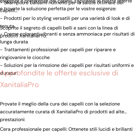
esigenze e preferenze dei capelli. Esplorate le nostre offerte
- Shampoo e balsami nutrienti per la salute ottimale dei
e trovate la soluzione perfetta per le vostre esigenze:
capelli
- Prodotti per lo styling versatili per una varietà di look e di
tenuta
Scoprite il segreto di capelli belli e sani con la linea di
- Creme coloranti vibranti e senza ammoniaca per risultati di
prodotti XanitaliaPro.
lunga durata
- Trattamenti professionali per capelli per riparare e
ringiovanire le ciocche
- Soluzioni per la rimozione dei capelli per risultati uniformi e
Approfondite le offerte esclusive di
duraturi
XanitaliaPro
Provate il meglio della cura dei capelli con la selezione
accuratamente curata di XanitaliaPro di prodotti ad alte
prestazioni:
Cera professionale per capelli: Ottenete stili lucidi e brillanti