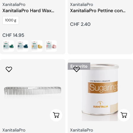
Venditore:
Venditore:
XanitaliaPro
XanitaliaPro
XanitaliaPro Hard Wax
XanitaliaPro Pettine con
Traditionnelles Tiède
Denti Larghi
1000 g
Prezzo
CHF 2.40
regolare
Prezzo
CHF 14.95
regolare
Esaurito
Scegli Le Opzioni
Sceg
Venditore:
Venditore:
XanitaliaPro
XanitaliaPro