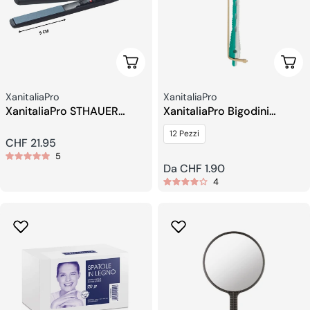
Aggiungi Al Carrello
Sceg
Venditore:
Venditore:
XanitaliaPro
XanitaliaPro
XanitaliaPro STHAUER
XanitaliaPro Bigodini
Salon Pro Mini Piastra
Permanente
12 Pezzi
Lisciante – piastre da 9 cm
Prezzo
CHF 21.95
5
regolare
Prezzo
Da CHF 1.90
4
regolare