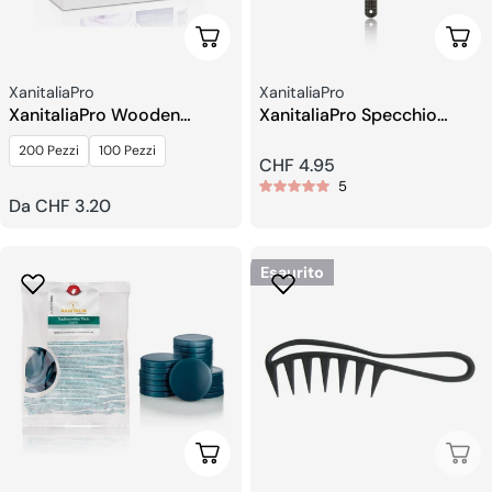
Scegli Le Opzioni
Aggi
Venditore:
Venditore:
XanitaliaPro
XanitaliaPro
XanitaliaPro Wooden
XanitaliaPro Specchio
Spatula For Epilation
Classico
200 Pezzi
100 Pezzi
Prezzo
CHF 4.95
5
regolare
Prezzo
Da CHF 3.20
regolare
Esaurito
Scegli Le Opzioni
Esau