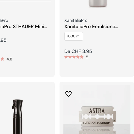
re:
Venditore:
iaPro
XanitaliaPro
liaPro STHAUER Mini
XanitaliaPro Emulsione
 per capelli
Ossidente in Crema
1000 ml
.95
re
Prezzo
Da CHF 3.95
5
regolare
4.8