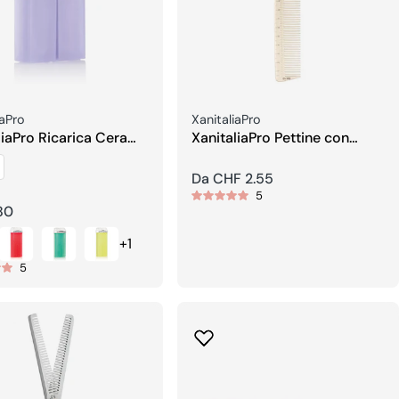
re:
Venditore:
iaPro
XanitaliaPro
liaPro Ricarica Cera
XanitaliaPro Pettine con
 Gel Epil Extra
Scala Centimetrica
ive
Prezzo
Da CHF 2.55
5
regolare
80
re
+1
5