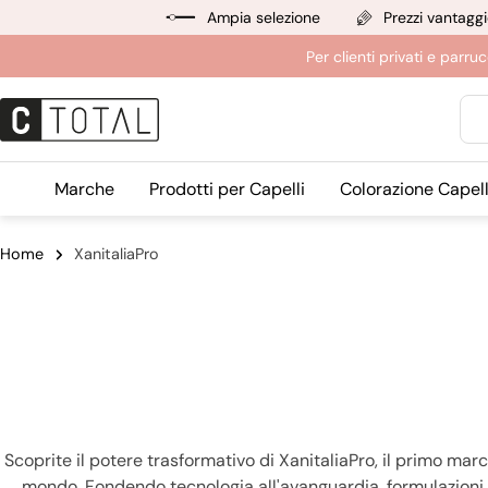
Salta
Ampia selezione
Prezzi vantaggi
al
Per clienti privati e par
contenuto
Ric
Marche
Prodotti per Capelli
Colorazione Capell
Home
XanitaliaPro
Scoprite il potere trasformativo di XanitaliaPro, il primo marchi
mondo. Fondendo tecnologia all'avanguardia, formulazioni in