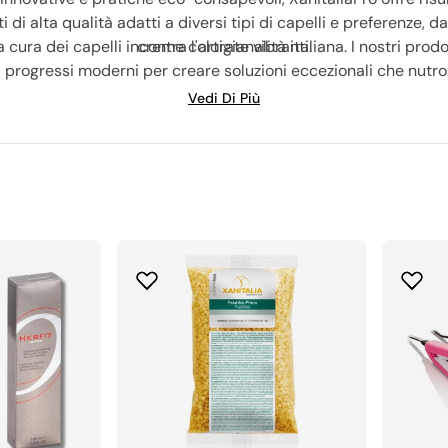
di alta qualità adatti a diversi tipi di capelli e preferenze, d
 cura dei capelli incontra l'artigianalità italiana. I nostri pr
creme colorate vibranti.
n i progressi moderni per creare soluzioni eccezionali che nutro
tevi alla comunità globale di parrucchieri, proprietari di salo
Vedi Di Più
casa vostra. Abbracciate il vostro fiore all'occhiello e rendet