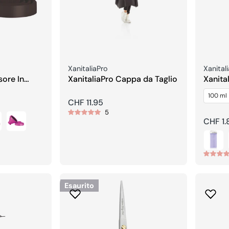
Venditore:
Vendito
XanitaliaPro
Xanital
sore In
XanitaliaPro Cappa da Taglio
Xanita
Roll on
100 ml
Sensit
Prezzo
CHF 11.95
5
regolare
Prezzo
CHF 1.
regola
Esaurito