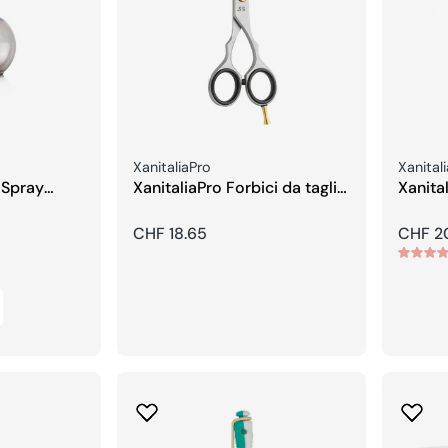
Venditore:
Vendito
XanitaliaPro
Xanital
 Spray
XanitaliaPro Forbici da taglio
Xanital
5,5
sfoltir
Prezzo
CHF 18.65
Prezzo
CHF 2
regolare
regola