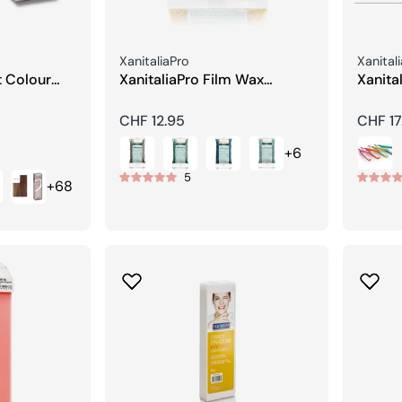
Venditore:
Vendito
XanitaliaPro
Xanital
t Colour
XanitaliaPro Film Wax
Xanita
eam
Pelables Primo – Sistema
piastra
Brasiliano
Prezzo
CHF 12.95
Prezzo
CHF 17
regolare
regola
+6
5
+68