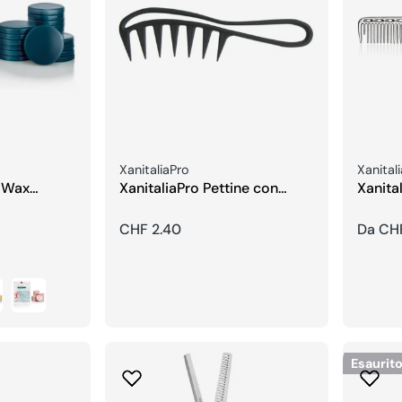
Venditore:
Vendito
XanitaliaPro
Xanital
d Wax
XanitaliaPro Pettine con
Xanital
ède
Denti Larghi
Allumi
Prezzo
CHF 2.40
Prezzo
Da CH
regolare
regola
Esaurit