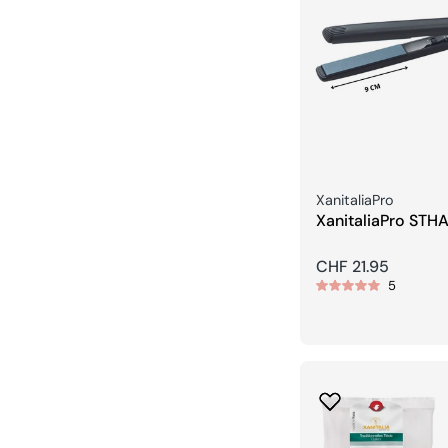
Venditore:
XanitaliaPro
XanitaliaPro STH
Pro Mini Piastra L
piastre da 9 cm
Prezzo
CHF 21.95
5
regolare