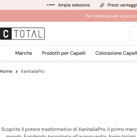
Salta
Ampia selezione
Prezzi vantaggi
al
Per clienti privati e par
contenuto
Ric
Marche
Prodotti per Capelli
Colorazione Capell
Home
XanitaliaPro
Scoprite il potere trasformativo di XanitaliaPro, il primo marchi
mondo. Fondendo tecnologia all'avanguardia, formulazioni in