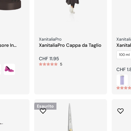
Venditore:
Vendito
XanitaliaPro
Xanital
sore In
XanitaliaPro Cappa da Taglio
Xanita
Roll on
100 ml
Sensit
Prezzo
CHF 11.95
5
regolare
Prezzo
CHF 1.
regola
Esaurito