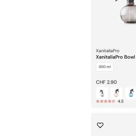
Venditore:
XanitaliaPro
XanitaliaPro Bowl
Nebulizzatore
300 ml
Prezzo
CHF 2.90
regolare
4.5