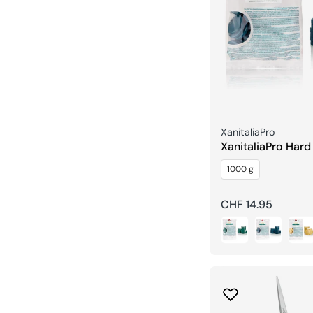
Venditore:
XanitaliaPro
XanitaliaPro Har
Traditionnelles Ti
1000 g
Prezzo
CHF 14.95
regolare