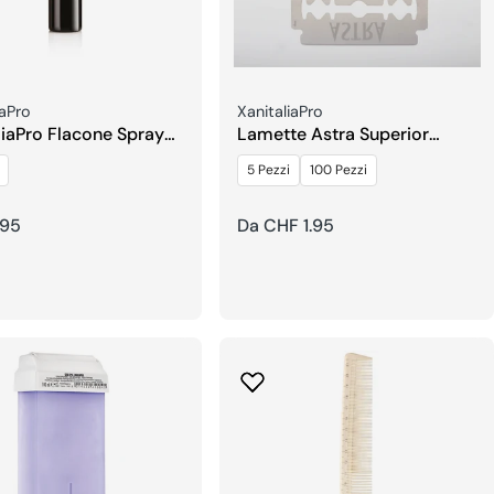
re:
Venditore:
iaPro
XanitaliaPro
liaPro Flacone Spray
Lamette Astra Superior
l
Platinum
5 Pezzi
100 Pezzi
.95
Prezzo
Da CHF 1.95
re
regolare