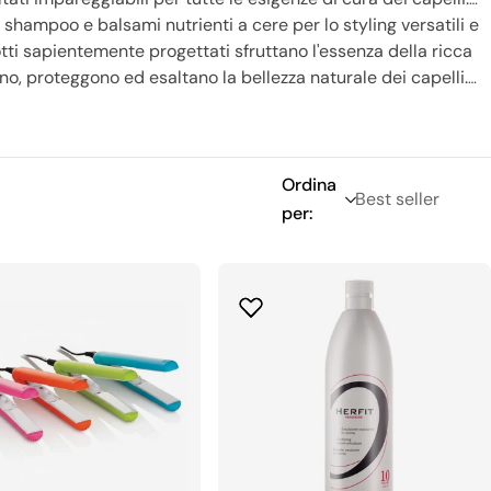
a shampoo e balsami nutrienti a cere per lo styling versatili e
odotti sapientemente progettati sfruttano l'essenza della ricca
no, proteggono ed esaltano la bellezza naturale dei capelli.
ni e appassionati che si affidano a XanitaliaPro per ottenere
e ogni giorno un grande giorno di capelli con XanitaliaPro.
Ordina
per: