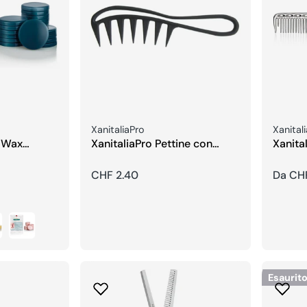
Venditore:
Vendito
XanitaliaPro
Xanital
d Wax
XanitaliaPro Pettine con
Xanital
ède
Denti Larghi
Allumi
Prezzo
CHF 2.40
Prezzo
Da CH
regolare
regola
Esaurit