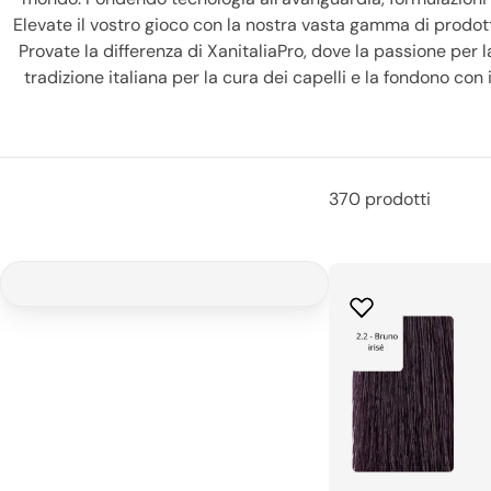
Elevate il vostro gioco con la nostra vasta gamma di prodotti 
Provate la differenza di XanitaliaPro, dove la passione per la
tradizione italiana per la cura dei capelli e la fondono co
Concedetevi la migliore esperienza di cura dei capelli e uni
risultati degni di un salone, direttamente nel comfort di 
370 prodotti