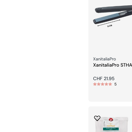
Venditore:
XanitaliaPro
XanitaliaPro STH
Pro Mini Piastra L
piastre da 9 cm
Prezzo
CHF 21.95
5
regolare