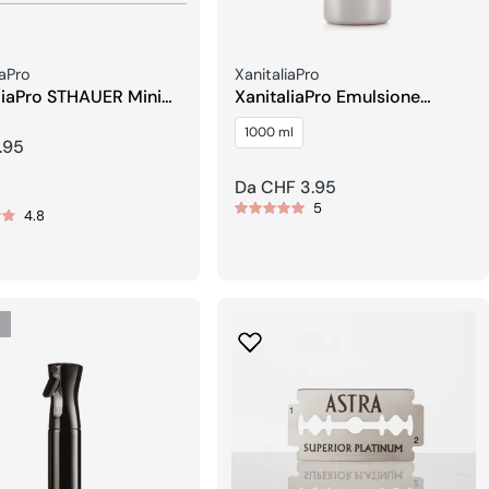
re:
Venditore:
iaPro
XanitaliaPro
liaPro STHAUER Mini
XanitaliaPro Emulsione
 per capelli
Ossidente in Crema
1000 ml
.95
re
Prezzo
Da CHF 3.95
5
regolare
4.8
o