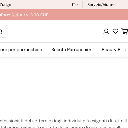
 Zurigo
IT
Servizio/Aiuto
L
sPost
🇨🇭 a soli 6.90 CHF
i
n
Login
C
g
›
ture per parrucchieri
Sconto Parrucchieri
Beauty Blog
u
a
fessionisti del settore e dagli individui più esigenti di tutto il
ti impareggiabili per tutte le esigenze di cura dei capelli.