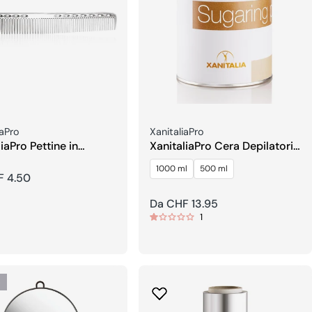
re:
Venditore:
iaPro
XanitaliaPro
iaPro Pettine in
XanitaliaPro Cera Depilatoria
nio
allo Zucchero Idrosolubile
1000 ml
500 ml
(Sugaring)
F 4.50
re
Prezzo
Da CHF 13.95
1
regolare
o