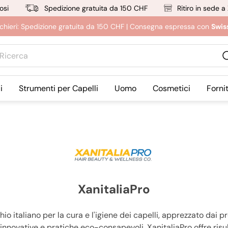
osi
Spedizione gratuita da 150 CHF
Ritiro in sede a
rucchieri: Spedizione gratuita da 150 CHF | Consegna espressa con
Swis
erca
i
Strumenti per Capelli
Uomo
Cosmetici
Forni
XanitaliaPro
o italiano per la cura e l'igiene dei capelli, apprezzato dai pro
novative e pratiche eco-consapevoli, XanitaliaPro offre risulta