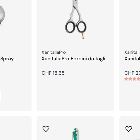
Venditore:
Vendito
XanitaliaPro
Xanital
 Spray
XanitaliaPro Forbici da taglio
Xanital
5,5
sfoltir
Prezzo
CHF 18.65
Prezzo
CHF 2
regolare
regola