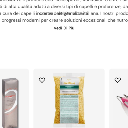
di alta qualità adatti a diversi tipi di capelli e preferenze, d
 cura dei capelli incontra l'artigianalità italiana. I nostri pr
creme colorate vibranti.
n i progressi moderni per creare soluzioni eccezionali che nutro
tevi alla comunità globale di parrucchieri, proprietari di salo
Vedi Di Più
casa vostra. Abbracciate il vostro fiore all'occhiello e rendet