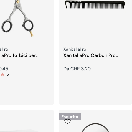
re:
Venditore:
iaPro
XanitaliaPro
iaPro forbici per
XanitaliaPro Carbon Pro
e 5,5
professional Pettini
0.45
Prezzo
Da CHF 3.20
5
re
regolare
Esaurito