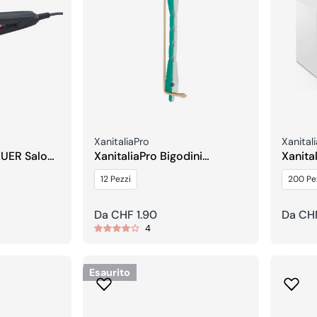
Venditore:
Vendito
XanitaliaPro
Xanital
AUER Salon
XanitaliaPro Bigodini
Xanita
isciante –
Permanente
For Ep
12 Pezzi
200 Pe
Prezzo
Da CHF 1.90
Prezzo
Da CH
4
regolare
regola
Esaurito