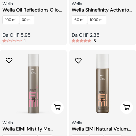
Venditore:
Venditore:
Wella
Wella
Wella Oil Reflections Olio
Wella Shinefinity Activator
Levigante Luminoso
Pennello e Ciotola
100 ml
30 ml
60 ml
1000 ml
Prezzo
Da CHF 5.95
Prezzo
Da CHF 2.35
1
5
regolare
regolare
Scegli Le Opzioni
Sceg
Venditore:
Venditore:
Wella
Wella
Wella EIMI Mistify Me
Wella EIMI Natural Volume
Strong Lacca Ad
Mousse a Tenuta Leggera