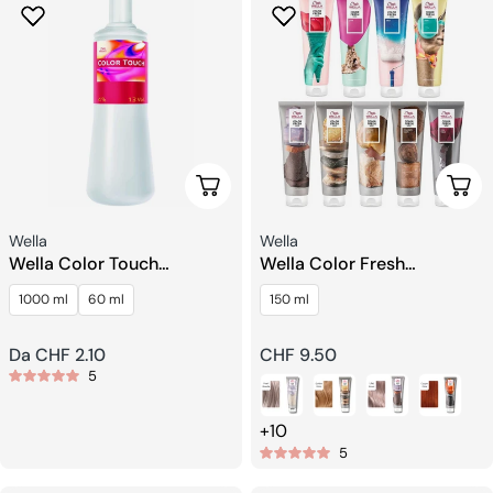
Scegli Le Opzioni
Sceg
Venditore:
Venditore:
Wella
Wella
Wella Color Touch
Wella Color Fresh
Emulsione Intensiva
Depositing Maschera
1000 ml
60 ml
150 ml
Prezzo
Da CHF 2.10
Prezzo
CHF 9.50
5
regolare
regolare
+10
5