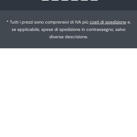
g
toc
u
a
* Tutti i prezzi sono comprensivi di IVA più
costi di spedizione
e,
se applicabile, spese di spedizione in contrassegno, salvo
diversa descrizione.