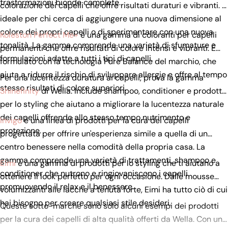
trasformazioni bionde complete.
colorazione dei capelli che offre risultati duraturi e vibranti. È
ideale per chi cerca di aggiungere una nuova dimensione al
colore dei propri capelli o di sperimentare con una nuova
Koleston Perfect Me+
è una gamma di coloranti per capelli
tonalità. La gamma comprende una varietà di sfumature e
permanenti che offre risultati di colore intensi e vibranti. È
formulazioni adatte a tutti i tipi di capelli.
formulato con la tecnologia Pure Balance del marchio, che
aiuta a ridurre il rischio di sviluppare allergie e offre al tempo
Per una lucentezza duratura ai capelli, prova la gamma
stesso risultati di colore superiori.
Shinefinity
di Wella. Include shampoo, conditioner e prodotti
per lo styling che aiutano a migliorare la lucentezza naturale
dei capelli offrendo allo stesso tempo nutrimento e
Invigo
è una linea di prodotti per la cura dei capelli
protezione.
progettata per offrire un'esperienza simile a quella di un
centro benessere nella comodità della propria casa. La
gamma comprende una varietà di trattamenti, shampoo e
Eimi
è una gamma di prodotti per lo styling che ti aiutano a
conditioner che nutrono e ringiovaniscono i capelli
ottenere il look perfetto per ogni occasione. Dalle mousse
promuovendo il relax e il benessere.
volumizzanti alle lacche a tenuta forte, Eimi ha tutto ciò di cui
hai bisogno per creare qualsiasi stile desideri.
Queste sotto-marche sono solo alcuni esempi dei prodotti
per la cura dei capelli di alta qualità offerti da Wella. Con un