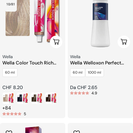
Scegli Le Opzioni
Sceg
Venditore:
Venditore:
Wella
Wella
Wella Color Touch Rich
Wella Welloxon Perfect
Naturals Demi-Permanente
Sviluppatore
60 ml
60 ml
1000 ml
Colorazione dei capelli
Prezzo
CHF 8.20
Prezzo
Da CHF 2.65
4.9
regolare
regolare
+84
5