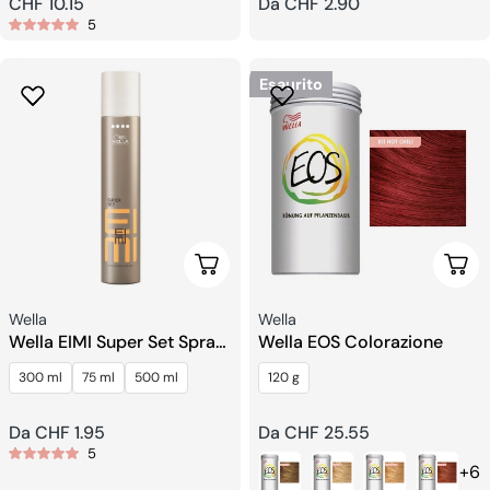
Prezzo
CHF 10.15
Prezzo
Da CHF 2.90
5
regolare
regolare
Esaurito
Scegli Le Opzioni
Sceg
Venditore:
Venditore:
Wella
Wella
Wella EIMI Super Set Spray
Wella EOS Colorazione
Di Finitura Extra Forte
300 ml
75 ml
500 ml
120 g
Prezzo
Da CHF 1.95
Prezzo
Da CHF 25.55
5
regolare
regolare
+6