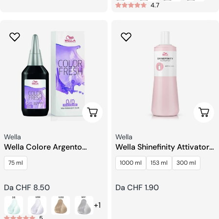
4.7
Scegli Le Opzioni
Sceg
Venditore:
Venditore:
Wella
Wella
Wella Colore Argento
Wella Shinefinity Attivatore
Fresco
Per Flaconi
75 ml
1000 ml
153 ml
300 ml
Prezzo
Da CHF 8.50
Prezzo
Da CHF 1.90
regolare
regolare
+1
5