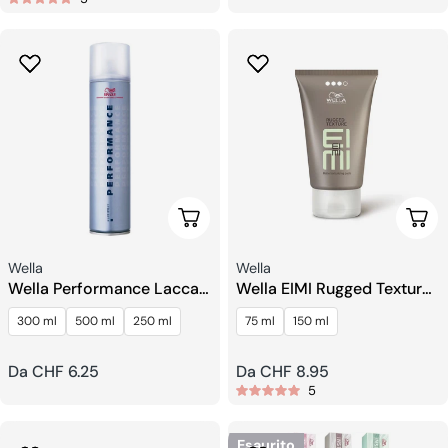
Scegli Le Opzioni
Sceg
Venditore:
Venditore:
Wella
Wella
Wella Performance Lacca
Wella EIMI Rugged Texture
Per Capelli
Pasta Opaca
300 ml
500 ml
250 ml
75 ml
150 ml
Prezzo
Da CHF 6.25
Prezzo
Da CHF 8.95
5
regolare
regolare
Esaurito