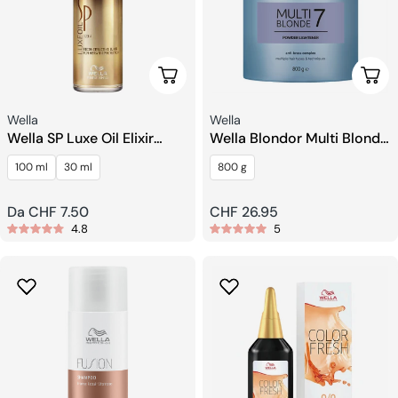
Scegli Le Opzioni
Aggi
Venditore:
Venditore:
Wella
Wella
Wella SP Luxe Oil Elixir
Wella Blondor Multi Blonde
ricostruttivo
7 Powder
100 ml
30 ml
800 g
Prezzo
Da CHF 7.50
Prezzo
CHF 26.95
4.8
5
regolare
regolare