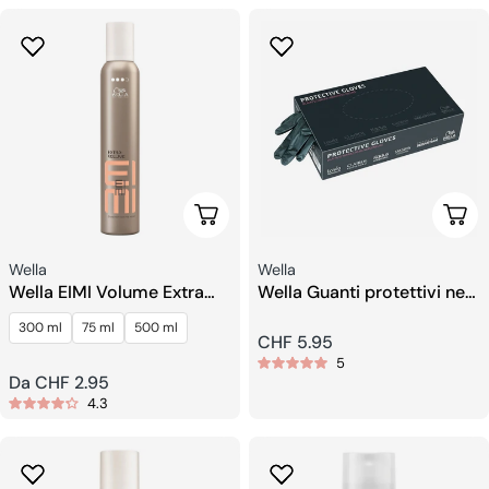
Scegli Le Opzioni
Aggi
Venditore:
Venditore:
Wella
Wella
Wella EIMI Volume Extra
Wella Guanti protettivi neri
Volume Mousse
taglia M
300 ml
75 ml
500 ml
modellante
Prezzo
CHF 5.95
5
regolare
Prezzo
Da CHF 2.95
4.3
regolare