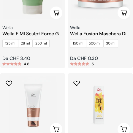
Scegli Le Opzioni
Sceg
Venditore:
Venditore:
Wella
Wella
Wella EIMI Sculpt Force Gel
Wella Fusion Maschera Di
Di Gomma
Riparazione Intensa
125 ml
28 ml
250 ml
150 ml
500 ml
30 ml
Prezzo
Da CHF 3.40
Prezzo
Da CHF 0.30
4.8
5
regolare
regolare
Scegli Le Opzioni
Sceg