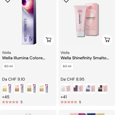
Scegli Le Opzioni
Sceg
Venditore:
Venditore:
Wella
Wella
Wella Illumina Colore
Wella Shinefinity Smalto
Permanente Per Capelli
Zero Lift
60 ml
60 ml
Prezzo
Da CHF 9.10
Prezzo
Da CHF 8.95
regolare
regolare
+45
+41
5
5