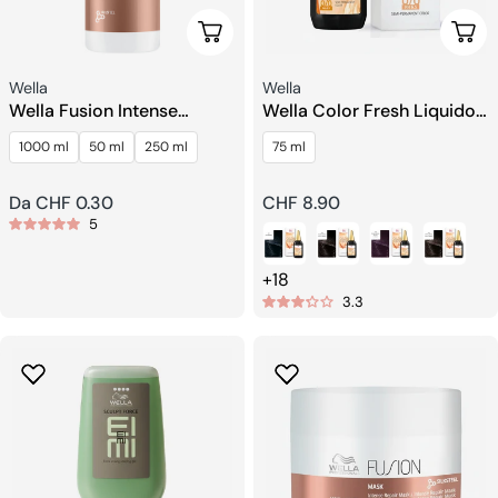
Scegli Le Opzioni
Sceg
Venditore:
Venditore:
Wella
Wella
Wella Fusion Intense
Wella Color Fresh Liquido
Shampoo Riparatore
colorante
1000 ml
50 ml
250 ml
75 ml
Prezzo
Da CHF 0.30
Prezzo
CHF 8.90
5
regolare
regolare
+18
3.3