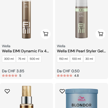
Scegli Le Opzioni
Sceg
Venditore:
Venditore:
Wella
Wella
Wella EIMI Dynamic Fix 45
Wella EIMI Pearl Styler Gel
Sec Spray Per L'artigianato
Modellante
300 ml
75 ml
500 ml
150 ml
100 ml
30 ml
Prezzo
Da CHF 3.85
Prezzo
Da CHF 0.50
5
4.8
regolare
regolare