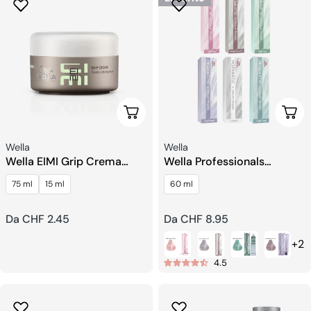
Scegli Le Opzioni
Sceg
Venditore:
Venditore:
Wella
Wella
Wella EIMI Grip Crema
Wella Professionals
Styling Flessibile
Instamatic By Color Touch
75 ml
15 ml
60 ml
Colorazione Dei Capelli
Prezzo
Da CHF 2.45
Prezzo
Da CHF 8.95
regolare
regolare
+2
4.5