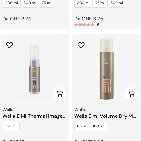
300 ml
500 ml
75 ml
300 ml
75 ml
500 ml
Asciugatura Rapida
Prezzo
Da CHF 3.70
Prezzo
Da CHF 3.75
5
regolare
regolare
Aggiungi Al Carrello
Sceg
Venditore:
Venditore:
Wella
Wella
Wella EIMI Thermal Image
Wella Eimi Volume Dry Me
Spray Di Protezione
Shampoo Secco
150 ml
65 ml
180 ml
Termica.