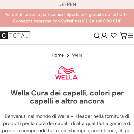
L
Salta
DE
FR
EN
i
al
Per clienti privati e parrucchieri: Spedizione gratuita da 150 CHF |
n
contenuto
Consegna espressa con
SwissPost
🇨🇭 a soli 6.90 CHF
g
u
Login
Carre
a
Home
Wella
Wella Cura dei capelli, colori per
capelli e altro ancora
Benvenuti nel mondo di Wella - il leader nella fornitura di
prodotti per la cura dei capelli di alta qualità. La gamma di
prodotti comprende tutto, dai shampoo, conditioner, oli per