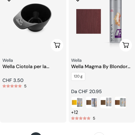
Aggiungi Al Carrello
Sceg
Venditore:
Venditore:
Wella
Wella
Wella Ciotola per la
Wella Magma By Blondor
miscelazione della tinta per
Schiarente Pigmentato
120 g
capelli (parrucchiere)
Prezzo
CHF 3.50
5
regolare
Prezzo
Da CHF 20.95
regolare
+12
5