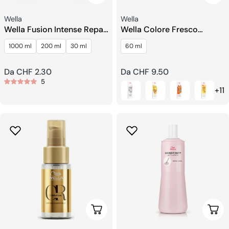
Venditore:
Venditore:
Wella
Wella
Wella Fusion Intense Repair
Wella Colore Fresco
Balsamo per Capelli
Creare
1000 ml
200 ml
30 ml
60 ml
Prezzo
Da CHF 2.30
Prezzo
Da CHF 9.50
5
regolare
regolare
+11
Scegli Le Opzioni
Sceg