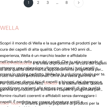
1
2
3
…
8
WELLA
Scopri il mondo di Wella e la sua gamma di prodotti per la
cura dei capelli di alta qualità. Con oltre 140 anni di
esperienza, Wella è un marchio leader e affidabile
nell'industria della cura dei capelli. Che tu stia cercando di
Wella Professional
è la linea di prodotti per la cura dei capelli
ottenere una colorazione vibrante, nutrire i tuoi capelli o
di alta qualità della marca, appositamente progettata per
creare lo styling perfetto, Wella ha la soluzione ideale per te.
l'uso nei saloni professionali. Offre una vasta gamma di
prodotti per diversi tipi di capelli e bisogni, dai shampoo e
Per colori biondi perfetti,
Blondor
è la scelta ideale. Questa
conditioner nutrienti alle tinture per capelli di alta qualità.
gamma di prodotti per schiarire i capelli è progettata per
fornire risultati coerenti e affidabili senza danneggiare i
capelli. È perfetta per creare sfumature sottili o
Color Touch
è un'altra gamma popolare di prodotti per la