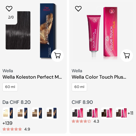
Scegli Le Opzioni
Sceg
Venditore:
Venditore:
Wella
Wella
Wella Koleston Perfect Me+
Wella Color Touch Plus
Colore Permanente in
Colorazione Semi-
60 ml
60 ml
Crema per Capelli
permanente dei Capelli
Prezzo
Da CHF 8.20
Prezzo
CHF 8.90
regolare
regolare
+11
4.3
+139
4.9