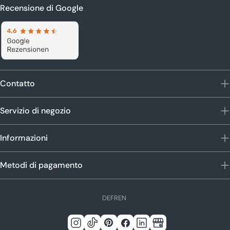
Recensione di Google
Contatto
Servizio di negozio
Informazioni
Metodi di pagamento
L
DE
FR
EN
i
n
Instagram
Tic
Pinterest
Facebook
Linkedin
Google