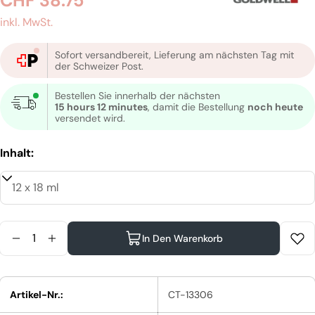
Regulärer
CHF 38.75
Preis
inkl. MwSt.
Sofort versandbereit, Lieferung am nächsten Tag mit
der Schweizer Post.
Bestellen Sie innerhalb der nächsten
15 hours 12 minutes
, damit die Bestellung
noch heute
versendet wird.
Inhalt:
Menge
In Den Warenkorb
Menge Für Goldwell Dualsenses Curls &amp; Waves
Menge Für Goldwell Dualsenses Curls &amp;
Artikel-Nr.:
CT-13306