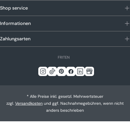
Shop service
Informationen
Zahlungsarten
S
FR
IT
EN
p
r
Instagram
Tick
Pinterest
Facebook
Linkedin
Google
a
c
Tack
h
* Alle Preise inkl. gesetzl. Mehrwertsteuer
e
zzgl.
Versandkosten
und ggf. Nachnahmegebühren, wenn nicht
anders beschrieben