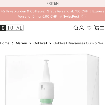
S
Zum
FR
IT
EN
p
Inhalt
Für Privatkunden & Coiffeure: Gratis Versand ab 150 CHF | Express
r
springen
Versand für nur 6.90 CHF mit
SwissPost
🇨🇭
a
c
Anmeldung
Wag
h
e
Home
Marken
Goldwell
Goldwell Dualsenses Curls & Waves Intensives Pflegeserum
Springe
zu
den
Produktinformationen
Öffnen Sie das Medium 0 im Modalmodus