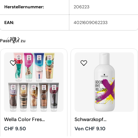
Herstellernummer:
206223
EAN:
4021609062233
1
/
9
Passt gut zu
Wella Color Fresh
Schwarzkopf
Mask
Professional
Regulärer
CHF 9.50
Regulärer
Von CHF 9.10
Goodbye Yellow
Preis
Preis
Shampoo