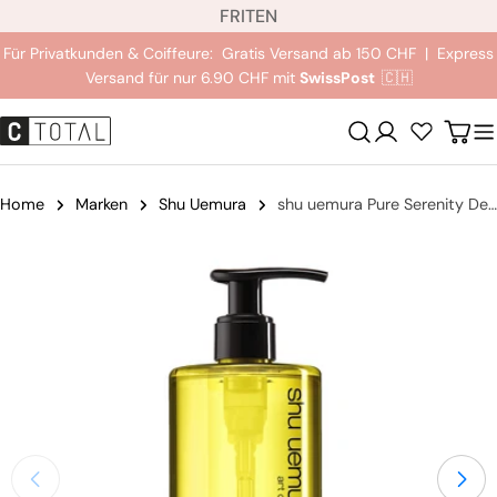
S
Zum
FR
IT
EN
p
Inhalt
Für Privatkunden & Coiffeure: Gratis Versand ab 150 CHF | Express
r
springen
Versand für nur 6.90 CHF mit
SwissPost
🇨🇭
a
c
Anmeldung
Wag
h
e
Home
Marken
Shu Uemura
shu uemura Pure Serenity Deep Cleanser For Oily Scalp & Hair Shampoo
Springe
zu
den
Produktinformationen
Öffnen Sie das Medium 0 im Modalmodus