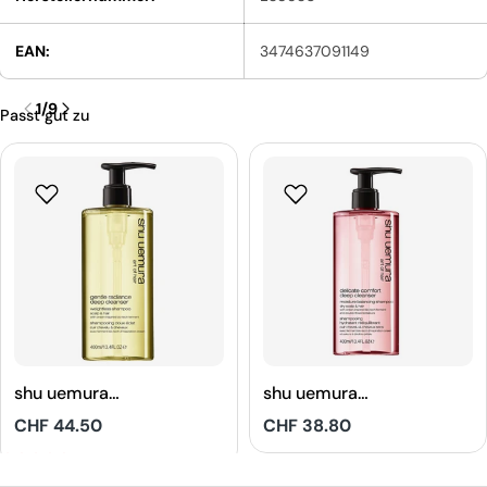
EAN:
3474637091149
1
/
9
Passt gut zu
shu uemura
shu uemura
Gentle Radiance
Delicate Comfort
Regulärer
CHF 44.50
Regulärer
CHF 38.80
Deep Cleanser
Deep Cleanser
Preis
Preis
Shampoo
Shampoo
5