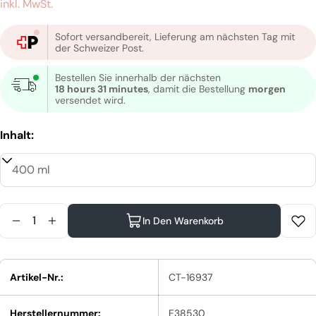
Preis
inkl. MwSt.
Sofort versandbereit, Lieferung am nächsten Tag mit
der Schweizer Post.
Bestellen Sie innerhalb der nächsten
18 hours 31 minutes
, damit die Bestellung
morgen
versendet wird.
Inhalt:
Menge
In Den Warenkorb
Menge Für Shu Uemura Pure Serenity Deep Cleans
Menge Für Shu Uemura Pure Serenity Deep 
Artikel-Nr.:
CT-16937
Herstellernummer:
E38530