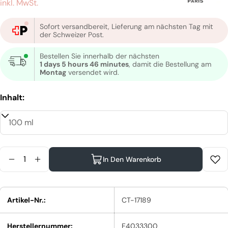
Preis
inkl. MwSt.
Sofort versandbereit, Lieferung am nächsten Tag mit
der Schweizer Post.
Bestellen Sie innerhalb der nächsten
1 days 5 hours 46 minutes
, damit die Bestellung am
Montag
versendet wird.
Inhalt:
Menge
In Den Warenkorb
Menge Für L&#39;Oréal Professionnel Serie Exper
Menge Für L&#39;Oréal Professionnel Serie
Artikel-Nr.:
CT-17189
Herstellernummer:
E4033300