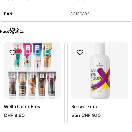
EAN:
30166332
1
/
9
Passt gut zu
Wella Color Fresh
Schwarzkopf
Mask
Professional
Regulärer
CHF 9.50
Regulärer
Von CHF 9.10
Goodbye Yellow
Preis
Preis
Shampoo
5
5