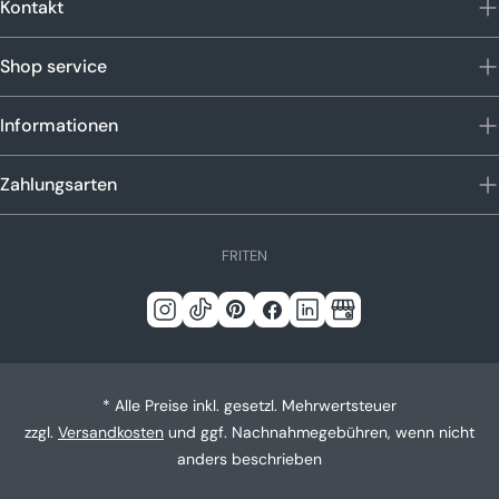
Kontakt
Shop service
Informationen
Zahlungsarten
S
FR
IT
EN
p
r
Instagram
Tick
Pinterest
Facebook
Linkedin
Google
a
c
Tack
h
* Alle Preise inkl. gesetzl. Mehrwertsteuer
e
zzgl.
Versandkosten
und ggf. Nachnahmegebühren, wenn nicht
anders beschrieben