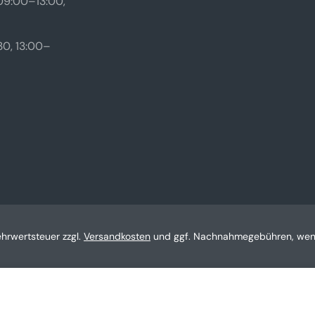
09:00–13:00,
0, 13:00–
Mehrwertsteuer zzgl.
Versandkosten
und ggf. Nachnahmegebühren, wenn