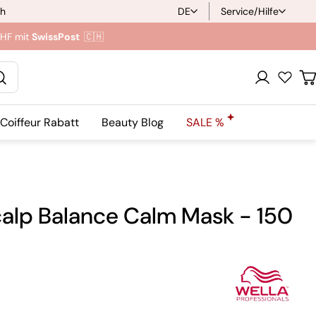
ch
DE
Service/Hilfe
S
CHF mit
SwissPost
🇨🇭
p
r
Anmeldung
W
a
Coiffeur Rabatt
Beauty Blog
SALE %
c
h
e
calp Balance Calm Mask - 150