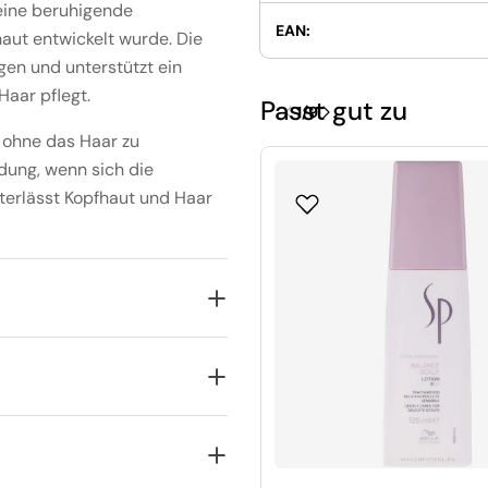
 eine beruhigende
EAN:
haut entwickelt wurde. Die
igen und unterstützt ein
Haar pflegt.
Passt gut zu
1
/
9
, ohne das Haar zu
dung, wenn sich die
nterlässt Kopfhaut und Haar