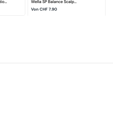
tion
Wella SP Balance Scalp
Shampoo
Regulärer
Von CHF 7.90
Preis
4