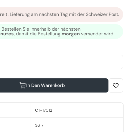
reit, Lieferung am nächsten Tag mit der Schweizer Post.
odalmodus
Öffnen Sie das Me
Bestellen Sie innerhalb der nächsten
inutes
, damit die Bestellung
morgen
versendet wird.
In Den Warenkorb
o Scalp Balance Calm Mask Verringern
ella Invigo Scalp Balance Calm Mask Erhöhen
CT-17012
3617