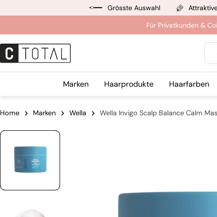
Zum
Grösste Auswahl
Attraktiv
Inhalt
Für Privatkunden & Co
springen
Suc
Marken
Haarprodukte
Haarfarben
Home
Marken
Wella
Wella Invigo Scalp Balance Calm Ma
Springe
zu
den
Produktinformationen