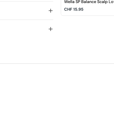
Wella SP Balance Scalp Lo
Leave-in
Regulärer
CHF 15.95
Preis