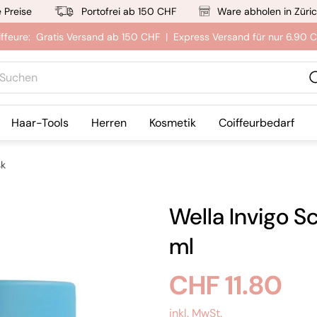
e Preise
Portofrei ab 150 CHF
Ware abholen in Züri
iffeure: Gratis Versand ab 150 CHF | Express Versand für nur 6.90 
hen
Haar-Tools
Herren
Kosmetik
Coiffeurbedarf
sk
Wella Invigo S
ml
Regulärer
CHF 11.80
inkl. MwSt.