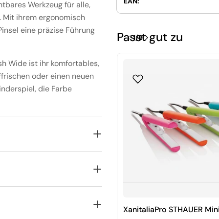
EAN:
htbares Werkzeug für alle,
n. Mit ihrem ergonomisch
Pinsel eine präzise Führung
Passt gut zu
1
/
9
 Wide ist ihr komfortables,
ffrischen oder einen neuen
inderspiel, die Farbe
XanitaliaPro STHAUER Min