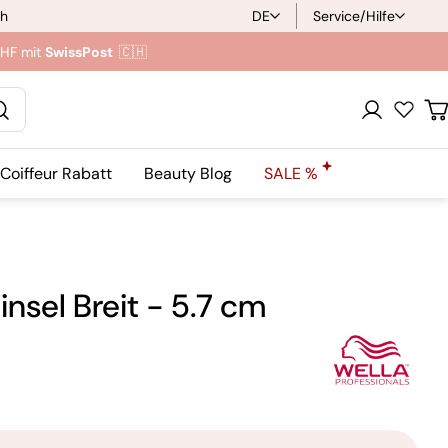
ch
DE
Service/Hilfe
S
CHF mit
SwissPost
🇨🇭
p
r
Anmeldung
W
a
Coiffeur Rabatt
Beauty Blog
SALE %
c
h
e
sel Breit - 5.7 cm