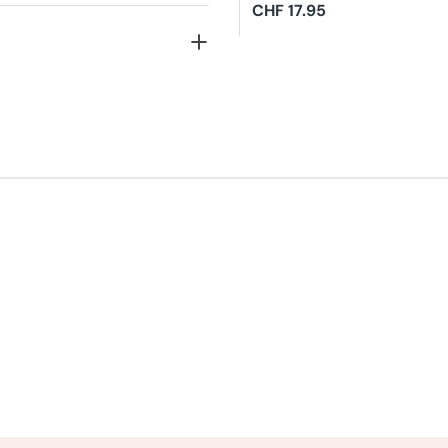
Hair Straightener
Regulärer
CHF 17.95
Preis
4.8