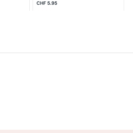
Einweghandschuhe
Regulärer
CHF 5.95
Preis
5