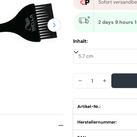
Sofort versandbe
2 days 9 hours 
Öffnen Sie das Medium 1 im M
Inhalt:
Menge
Menge Für WELLA Färb
Menge Für W
Artikel-Nr.:
Herstellernummer: