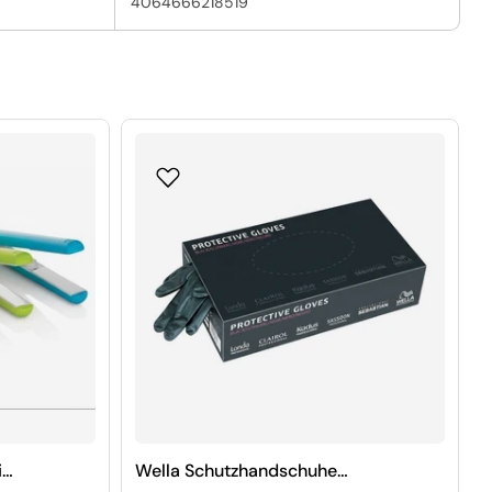
4064666218519
i
Wella Schutzhandschuhe