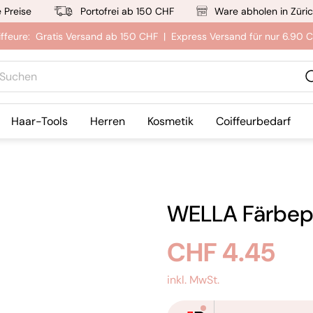
e Preise
Portofrei ab 150 CHF
Ware abholen in Züri
iffeure: Gratis Versand ab 150 CHF | Express Versand für nur 6.90 
hen
Haar-Tools
Herren
Kosmetik
Coiffeurbedarf
WELLA Färbepin
Regulärer
CHF 4.45
Preis
inkl. MwSt.