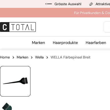
Zum
Grösste Auswahl
Attraktiv
Inhalt
Für Privatkunden & Co
springen
Suc
Marken
Haarprodukte
Haarfarben
Home
Marken
Wella
WELLA Färbepinsel Breit
Springe
zu
den
Produktinformationen