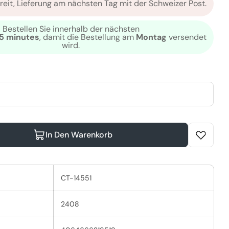
reit, Lieferung am nächsten Tag mit der Schweizer Post.
Bestellen Sie innerhalb der nächsten
15 minutes
, damit die Bestellung am
Montag
versendet
wird.
odalmodus
In Den Warenkorb
epinsel Breit Verringern
ELLA Färbepinsel Breit Erhöhen
CT-14551
2408