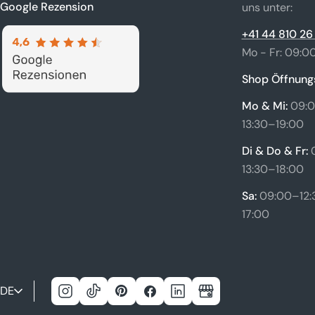
Google Rezension
uns unter:
+41 44 810 26
Mo - Fr: 09:00
Shop Öffnungs
Mo & Mi:
09:0
13:30–19:00
Di & Do & Fr:
13:30–18:00
Sa:
09:00–12:3
17:00
S
DE
Instagram
Tick
Pinterest
Facebook
Linkedin
Google