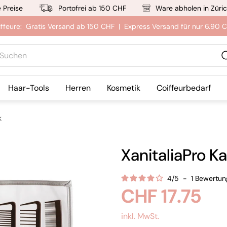
e Preise
Portofrei ab 150 CHF
Ware abholen in Züri
iffeure: Gratis Versand ab 150 CHF | Express Versand für nur 6.90 
hen
Haar-Tools
Herren
Kosmetik
Coiffeurbedarf
k
XanitaliaPro K
4
/
5
-
1
Bewertun
Regulärer
CHF 17.75
Preis
inkl. MwSt.