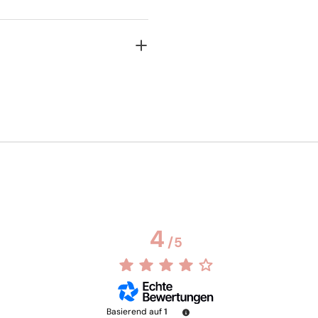
4
/
5
Basierend auf
1