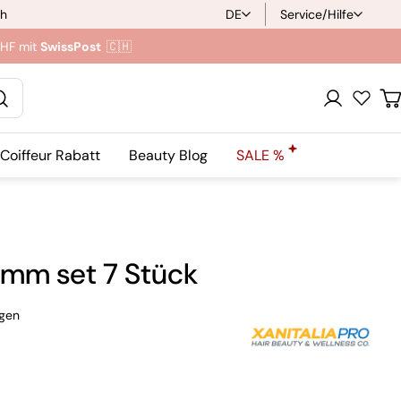
ch
DE
Service/Hilfe
S
CHF mit
SwissPost
🇨🇭
p
r
Anmeldung
W
a
Coiffeur Rabatt
Beauty Blog
SALE %
c
h
e
amm set 7 Stück
gen