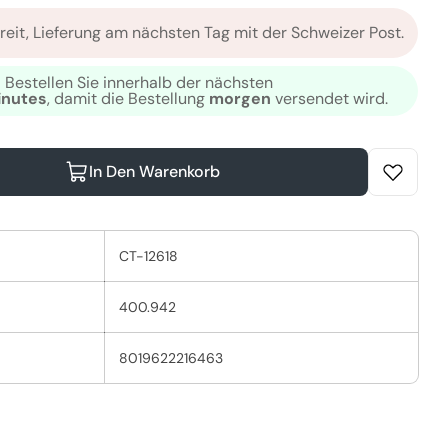
reit, Lieferung am nächsten Tag mit der Schweizer Post.
Bestellen Sie innerhalb der nächsten
odalmodus
inutes
, damit die Bestellung
morgen
versendet wird.
In Den Warenkorb
ro Kamm Set 7 Stück Verringern
anitaliaPro Kamm Set 7 Stück Erhöhen
CT-12618
400.942
8019622216463