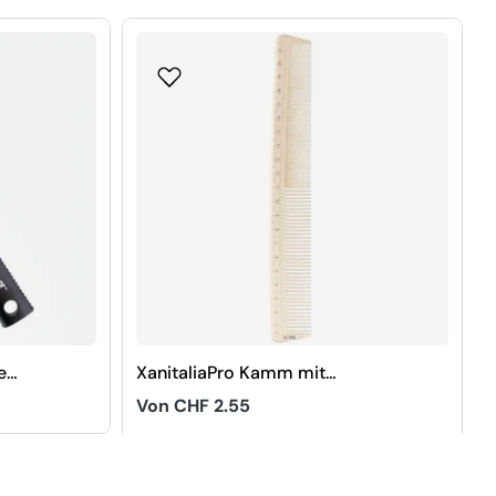
e
XanitaliaPro Kamm mit
Zentimeterskala
Regulärer
Von CHF 2.55
Preis
5