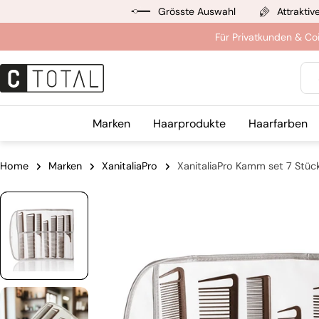
Zum
Grösste Auswahl
Attraktiv
Inhalt
Für Privatkunden & Co
springen
Suc
Marken
Haarprodukte
Haarfarben
Home
Marken
XanitaliaPro
XanitaliaPro Kamm set 7 Stüc
Springe
zu
den
Produktinformationen