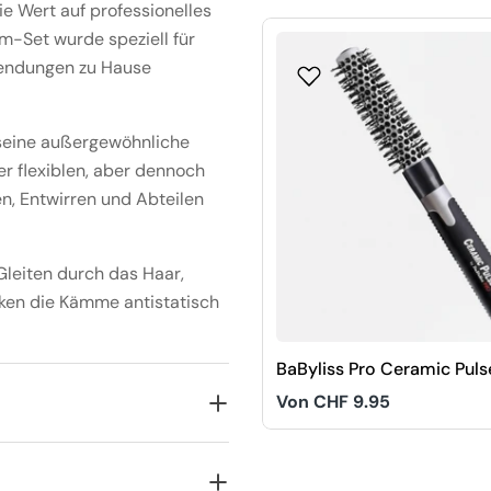
die Wert auf professionelles
m-Set wurde speziell für
wendungen zu Hause
 seine außergewöhnliche
er flexiblen, aber dennoch
en, Entwirren und Abteilen
Gleiten durch das Haar,
ken die Kämme antistatisch
BaByliss Pro Ceramic Puls
Rundbürste
Regulärer
Von CHF 9.95
Preis