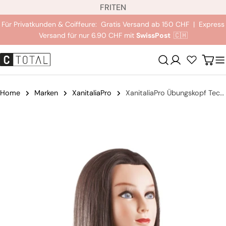
S
Zum
FR
IT
EN
p
Inhalt
Für Privatkunden & Coiffeure: Gratis Versand ab 150 CHF | Express
r
springen
Versand für nur 6.90 CHF mit
SwissPost
🇨🇭
a
c
Anmeldung
Wag
h
e
Home
Marken
XanitaliaPro
XanitaliaPro Übungskopf Tecno Cut Langhaar
Springe
zu
den
Produktinformationen