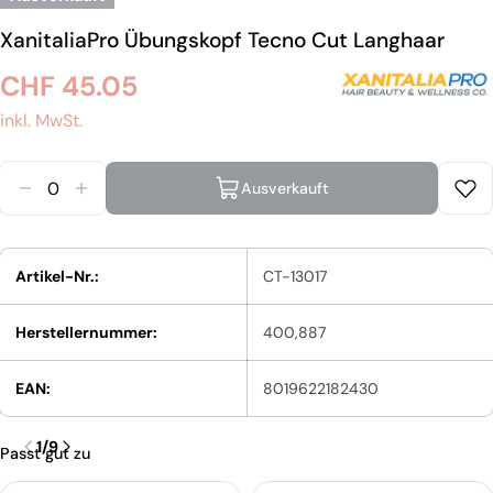
XanitaliaPro Übungskopf Tecno Cut Langhaar
Regulärer
CHF 45.05
Preis
inkl. MwSt.
Menge
Ausverkauft
Menge Für XanitaliaPro Übungskopf Tecno Cut Lan
Menge Für XanitaliaPro Übungskopf Tecno 
Artikel-Nr.:
CT-13017
Herstellernummer:
400,887
EAN:
8019622182430
1
/
9
Passt gut zu