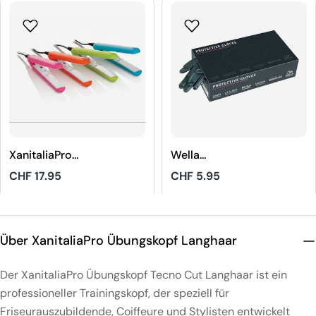
XanitaliaPro
Wella
STHAUER Mini
Schutzhandschuh
Regulärer
CHF 17.95
Regulärer
CHF 5.95
Hair Straightener
e
Preis
Preis
Einweghandschuh
4.8
5
e
Über XanitaliaPro Übungskopf Langhaar
Der XanitaliaPro Übungskopf Tecno Cut Langhaar ist ein
professioneller Trainingskopf, der speziell für
Friseurauszubildende, Coiffeure und Stylisten entwickelt