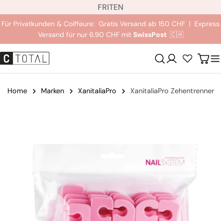
S
Zum
FR
IT
EN
p
Inhalt
Für Privatkunden & Coiffeure: Gratis Versand ab 150 CHF | Express
r
springen
Versand für nur 6.90 CHF mit
SwissPost
🇨🇭
a
c
Anmeldung
Wag
h
e
Home
Marken
XanitaliaPro
XanitaliaPro Zehentrenner
Springe
zu
den
Produktinformationen