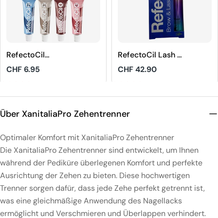
RefectoCil
RefectoCil Lash &
Augenbrauen und
Brow Booster
Regulärer
CHF 6.95
Regulärer
CHF 42.90
Wimpernfarbe
Preis
Preis
5
4.9
Über XanitaliaPro Zehentrenner
Optimaler Komfort mit XanitaliaPro Zehentrenner
Die XanitaliaPro Zehentrenner sind entwickelt, um Ihnen
während der Pediküre überlegenen Komfort und perfekte
Ausrichtung der Zehen zu bieten. Diese hochwertigen
Trenner sorgen dafür, dass jede Zehe perfekt getrennt ist,
was eine gleichmäßige Anwendung des Nagellacks
ermöglicht und Verschmieren und Überlappen verhindert.