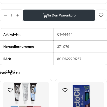
Menge
In Den Warenkorb
Menge Für XanitaliaPro Zehentrenner Verringern
Menge Für XanitaliaPro Zehentrenner Erhöh
Artikel-Nr.:
CT-14444
Herstellernummer:
374.079
EAN:
8019622291767
1
/
9
Passt gut zu