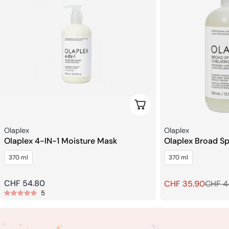
In Den Warenkorb
Verkäufer:
Verkäufer:
Olaplex
Olaplex
Olaplex 4-IN-1 Moisture Mask
Olaplex Broad Sp
treatment
370 ml
370 ml
Regulärer
CHF 54.80
CHF 35.90
CHF 4
Verkaufspreis
Regulärer
5
Preis
Preis