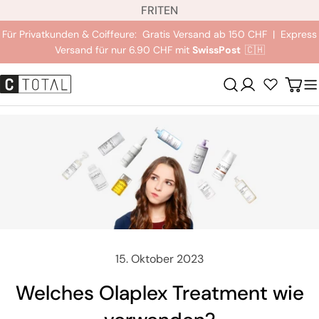
S
Zum
FR
IT
EN
p
Inhalt
Für Privatkunden & Coiffeure: Gratis Versand ab 150 CHF | Express
r
springen
Versand für nur 6.90 CHF mit
SwissPost
🇨🇭
a
c
Anmeldung
Wag
h
e
15. Oktober 2023
Welches Olaplex Treatment wie