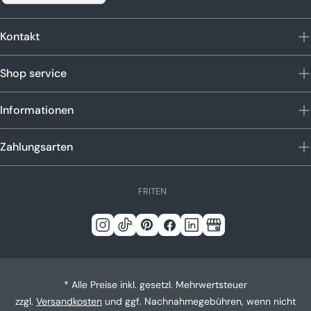
Kontakt
Shop service
Informationen
Zahlungsarten
S
FR
IT
EN
p
r
Instagram
Tick
Pinterest
Facebook
Linkedin
Google
a
c
Tack
h
* Alle Preise inkl. gesetzl. Mehrwertsteuer
e
zzgl.
Versandkosten
und ggf. Nachnahmegebühren, wenn nicht