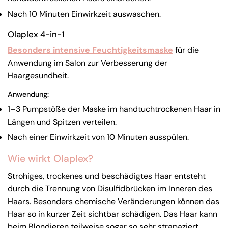
Nach 10 Minuten Einwirkzeit auswaschen.
Olaplex 4-in-1
Besonders intensive Feuchtigkeitsmaske
für die
Anwendung im Salon zur Verbesserung der
Haargesundheit.
Anwendung:
Teile diesen Artikel
1–3 Pumpstöße der Maske im handtuchtrockenen Haar in
Längen und Spitzen verteilen.
Kopieren
Nach einer Einwirkzeit von 10 Minuten ausspülen.
Auf
Teilen
Auf
Wie wirkt Olaplex?
Facebook
auf
Pinterest
teilen
X
pinnen
Strohiges, trockenes und beschädigtes Haar entsteht
durch die Trennung von Disulfidbrücken im Inneren des
Haars. Besonders chemische Veränderungen können das
Haar so in kurzer Zeit sichtbar schädigen. Das Haar kann
beim Blondieren teilweise sogar so sehr strapaziert