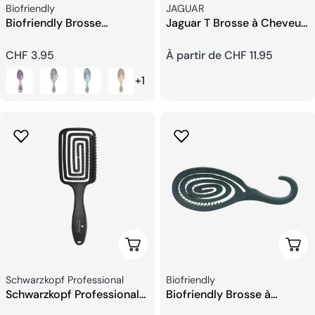
Fournisseur:
Fournisseur:
Biofriendly
JAGUAR
Biofriendly Brosse
Jaguar T Brosse à Cheveux
Démêlante Ronde Straw
Ronde
Girl
Prix
CHF 3.95
Prix
À partir de CHF 11.95
+1
habituel
habituel
Ajouter Au Panier
Choi
Fournisseur:
Fournisseur:
Schwarzkopf Professional
Biofriendly
Schwarzkopf Professional
Biofriendly Brosse à
STD ST SKP Brosse à
Crochets Ronde