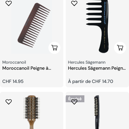
Ajouter Au Panier
Choi
Fournisseur:
Fournisseur:
Moroccanoil
Hercules Sägemann
Moroccanoil Peigne à
Hercules Sägemann Peigne
Démêler
Cheveux Boucles
Prix
CHF 14.95
Prix
À partir de CHF 14.70
habituel
habituel
Épuisé