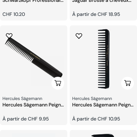
Schwarzkopf Professional
Jaguar Brosse à cheveux
Peigne Démêlant
Copper Ceramic
Prix
CHF 10.20
Prix
À partir de CHF 18.95
habituel
habituel
Choisissez Les Options
Choi
Fournisseur:
Fournisseur:
Hercules Sägemann
Hercules Sägemann
Hercules Sägemann Peigne
Hercules Sägemann Peigne
Cheveux Antistatique
Cheveux Bouclés Styling
Prix
À partir de CHF 9.95
Prix
À partir de CHF 10.95
habituel
habituel