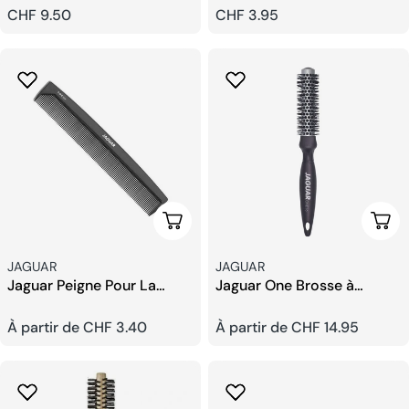
Démêler
Démêlante
Prix
CHF 9.50
Prix
CHF 3.95
habituel
habituel
Choisissez Les Options
Choi
Fournisseur:
Fournisseur:
JAGUAR
JAGUAR
Jaguar Peigne Pour La
Jaguar One Brosse à
Coupe De Cheveux
Cheveux Ronde
Prix
À partir de CHF 3.40
Prix
À partir de CHF 14.95
habituel
habituel