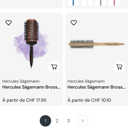
habituel
habituel
Choisissez Les Options
Choi
Fournisseur:
Fournisseur:
Hercules Sägemann
Hercules Sägemann
Hercules Sägemann Brosse
Hercules Sägemann Brosse
Ronde en Cuivre
Ronde Manche en Bois
Prix
À partir de CHF 17.95
Prix
À partir de CHF 10.10
habituel
habituel
1
2
3