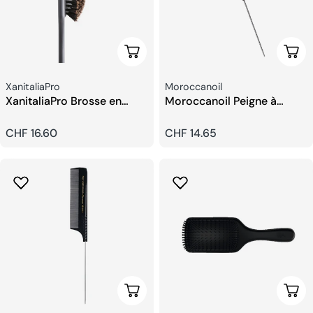
Ajouter Au Panier
Ajou
Fournisseur:
Fournisseur:
XanitaliaPro
Moroccanoil
XanitaliaPro Brosse en
Moroccanoil Peigne à
poils de sanglier
Aiguilles En Carbone
Prix
CHF 16.60
Prix
CHF 14.65
habituel
habituel
Choisissez Les Options
Ajou