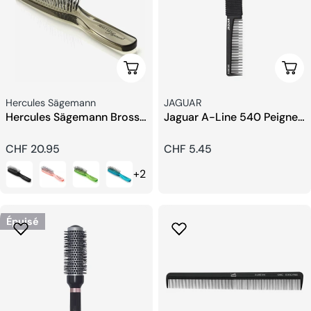
Choisissez Les Options
Ajou
Fournisseur:
Fournisseur:
Hercules Sägemann
JAGUAR
Hercules Sägemann Brosse
Jaguar A-Line 540 Peigne
pour Cuir Chevelu
Fourchette
Prix
CHF 20.95
Prix
CHF 5.45
+2
habituel
habituel
Épuisé