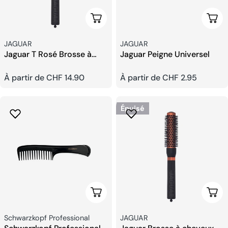
Choisissez Les Options
Choi
Fournisseur:
Fournisseur:
JAGUAR
JAGUAR
Jaguar T Rosé Brosse à
Jaguar Peigne Universel
cheveux ronde
Prix
À partir de CHF 14.90
Prix
À partir de CHF 2.95
habituel
habituel
Épuisé
Ajouter Au Panier
Choi
Fournisseur:
Fournisseur:
Schwarzkopf Professional
JAGUAR