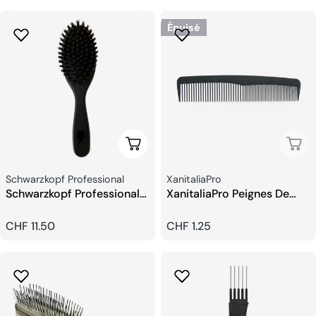
habituel
habituel
Épuisé
Ajouter Au Panier
Épui
Fournisseur:
Fournisseur:
Schwarzkopf Professional
XanitaliaPro
Schwarzkopf Professional
XanitaliaPro Peignes De
Brosse De Coiffage
Delrin
Prix
CHF 11.50
Prix
CHF 1.25
habituel
habituel