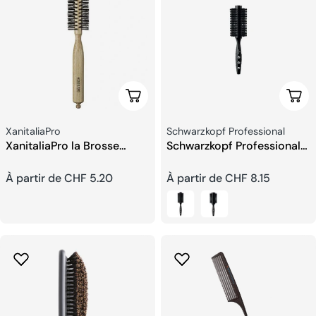
Choisissez Les Options
Choi
Fournisseur:
Fournisseur:
XanitaliaPro
Schwarzkopf Professional
XanitaliaPro la Brosse
Schwarzkopf Professional
Wood Pro
STD ST SKP Brosse En Bois
Prix
À partir de CHF 5.20
Prix
À partir de CHF 8.15
habituel
habituel