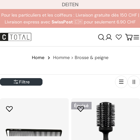
L
Aller
DE
IT
EN
a
au
Pour les particuliers et les coiffeurs : Livraison gratuite dès 150 CHF |
n
contenu
Livraison express avec
SwissPost
🇨🇭 pour seulement 6.90 CHF
g
u
Se
Char
e
connecter
Home
Homme > Brosse & peigne
Filtre
Épuisé