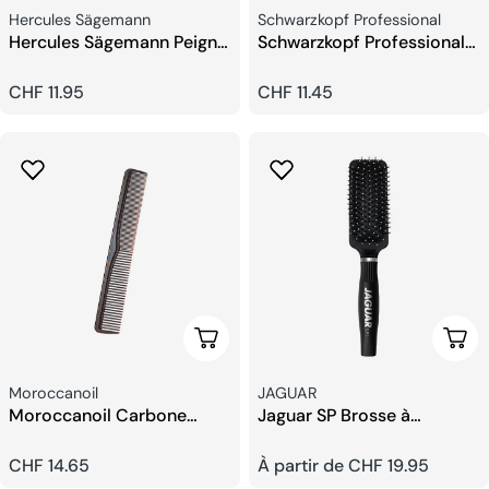
Fournisseur:
Fournisseur:
Hercules Sägemann
Schwarzkopf Professional
Hercules Sägemann Peigne
Schwarzkopf Professional
Queue Pointe Métal
STD ST SKP Brosse Plate L
Prix
CHF 11.95
Prix
CHF 11.45
habituel
habituel
Choisissez Les Options
Choi
Fournisseur:
Fournisseur:
Moroccanoil
JAGUAR
Moroccanoil Carbone
Jaguar SP Brosse à
Peigne
Cheveux
Prix
CHF 14.65
Prix
À partir de CHF 19.95