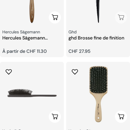
Choisissez Les Options
Épui
Fournisseur:
Fournisseur:
Hercules Sägemann
Ghd
Hercules Sägemann
ghd Brosse fine de finition
Brosses Rondes en Bois
Prix
À partir de CHF 11.30
Prix
CHF 27.95
habituel
habituel
Ajouter Au Panier
Choi