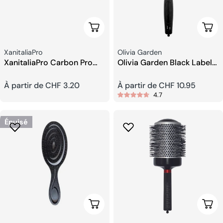
Choisissez Les Options
Choi
Fournisseur:
Fournisseur:
XanitaliaPro
Olivia Garden
XanitaliaPro Carbon Pro
Olivia Garden Black Label
professional Peignes
Brosse Ronde Thermique
Prix
À partir de CHF 3.20
Prix
À partir de CHF 10.95
4.7
habituel
habituel
Épuisé
Choisissez Les Options
Choi