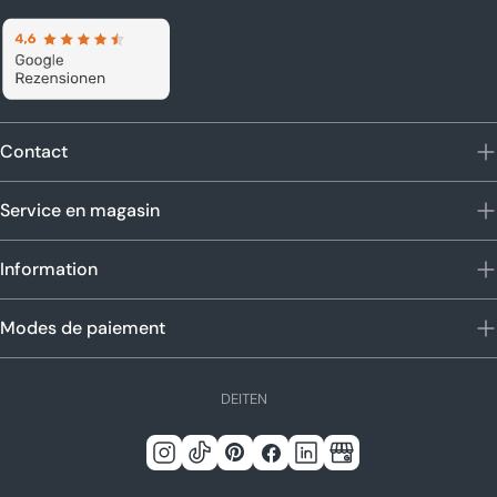
Contact
Service en magasin
Information
Modes de paiement
L
DE
IT
EN
a
n
Instagram
TIC
Pinterest
Facebook
Linkedin
Google
g
Tac