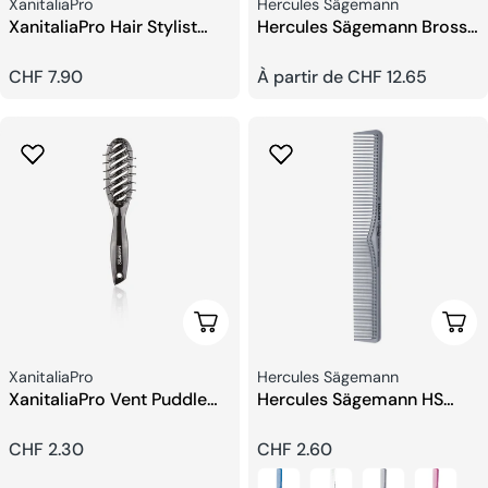
Fournisseur:
Fournisseur:
XanitaliaPro
Hercules Sägemann
XanitaliaPro Hair Stylist
Hercules Sägemann Brosse
Brosse Démêlante
Plate Manche en Bois
Prix
CHF 7.90
Prix
À partir de CHF 12.65
habituel
habituel
Ajouter Au Panier
Choi
Fournisseur:
Fournisseur:
XanitaliaPro
Hercules Sägemann
XanitaliaPro Vent Puddle
Hercules Sägemann HS
Brush Brosse Démêlante
C250 Peigne de Coupe
Prix
CHF 2.30
Prix
CHF 2.60