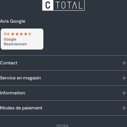
Avis Google
Contact
Service en magasin
Information
Modes de paiement
L
DE
IT
EN