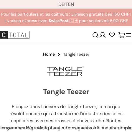
L
Aller
DE
IT
EN
a
au
Pour les particuliers et les coiffeurs : Livraison gratuite dès 150 CHF |
n
contenu
Livraison express avec
SwissPost
🇨🇭 pour seulement 6.90 CHF
g
u
Se
Char
e
connecter
Home
Tangle Teezer
Tangle Teezer
Plongez dans l'univers de Tangle Teezer, la marque
révolutionnaire qui a transformé l'industrie des soins
capillaires avec ses brosses à cheveux démêlantes
La gamme de produits Tangle Teezer va au-delà de la simple
innovantes. Réputées pour leur design révolutionnaire et leur