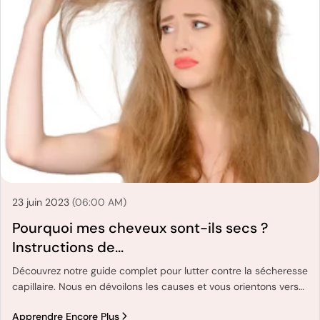
23 juin 2023
(06:00 AM)
Pourquoi mes cheveux sont-ils secs ?
Instructions de...
Découvrez notre guide complet pour lutter contre la sécheresse
capillaire. Nous en dévoilons les causes et vous orientons vers
des soins capillaires optimaux. Découvrez un univers de soins,
Apprendre Encore Plus
de secrets et de routines pour des cheveux éclatants de santé.