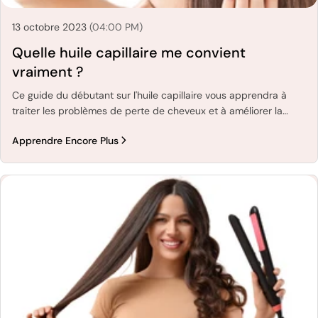
13 octobre 2023
(04:00 PM)
Quelle huile capillaire me convient
vraiment ?
Ce guide du débutant sur l'huile capillaire vous apprendra à
traiter les problèmes de perte de cheveux et à améliorer la
santé de vos cheveux. Découvrez les meilleures huiles
Apprendre Encore Plus
naturelles telles que l'huile de coco, l'huile d'argan, l'huile de
jojoba et l'huile de ricin pour des cheveux sains et forts.