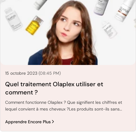
15 octobre 2023
(08:45 PM)
Quel traitement Olaplex utiliser et
comment ?
Comment fonctionne Olaplex ? Que signifient les chiffres et
lequel convient à mes cheveux ?Les produits sont-ils sans
silicone ? Nous répondons à ces questions et à d'autres pour
Apprendre Encore Plus
vous dans cet article.