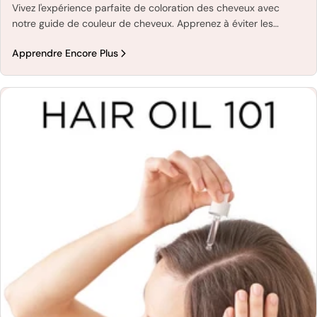
Vivez l'expérience parfaite de coloration des cheveux avec
notre guide de couleur de cheveux. Apprenez à éviter les
erreurs et à colorer vos cheveux à la maison avec des marques
Apprendre Encore Plus
de renom telles que l'Oréal, Schwarzkopf, Goldwell et Wella
pour des résultats optimaux.