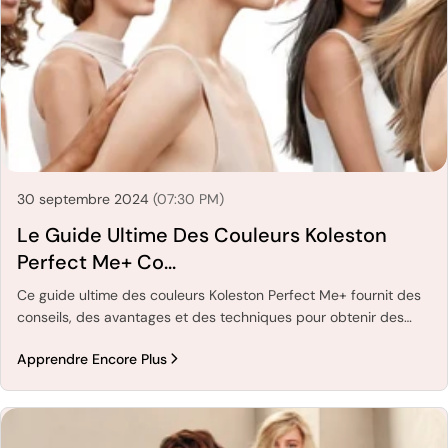
30 septembre 2024
(07:30 PM)
Le Guide Ultime Des Couleurs Koleston
Perfect Me+ Co...
Ce guide ultime des couleurs Koleston Perfect Me+ fournit des
conseils, des avantages et des techniques pour obtenir des
résultats de coloration vibrants et durables. Parfait pour les
Apprendre Encore Plus
stylistes et les passionnés de cheveux !