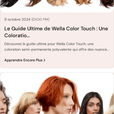
9 octobre 2024
(01:00 PM)
Le Guide Ultime de Wella Color Touch : Une
Coloratio...
Découvrez le guide ultime pour Wella Color Touch, une
coloration semi-permanente polyvalente qui offre des nuances
vibrantes et multidimensionnelles grâce à une formule douce et
Apprendre Encore Plus
sans ammoniaque. Apprenez des astuces d'experts pour choisir
la teinte parfaite, l'appliquer à la maison et entretenir une
couleur durable. Idéal pour ceux qui recherchent une retouche
subtile ou un nouveau look audacieux sans engagement à long
terme.