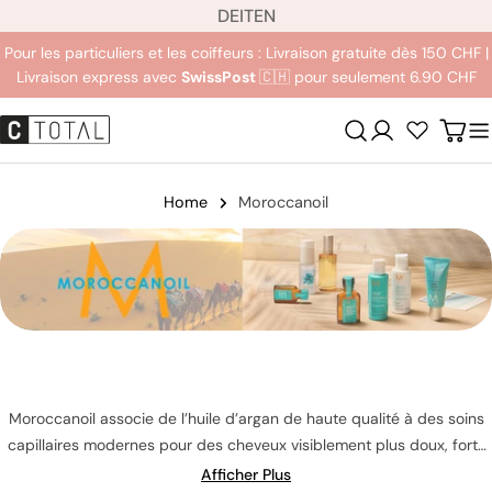
L
Aller
DE
IT
EN
a
au
Pour les particuliers et les coiffeurs : Livraison gratuite dès 150 CHF |
n
contenu
Livraison express avec
SwissPost
🇨🇭 pour seulement 6.90 CHF
g
u
Se
Char
e
connecter
Home
Moroccanoil
Moroccanoil associe de l’huile d’argan de haute qualité à des soins
capillaires modernes pour des cheveux visiblement plus doux, forts
et brillants. Découvrez des solutions professionnelles pour la
Afficher Plus