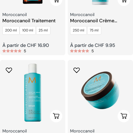
Fournisseur:
Fournisseur:
Moroccanoil
Moroccanoil
Moroccanoil Traitement
Moroccanoil Crème
Définissant Les Boucles
200 ml
100 ml
25 ml
250 ml
75 ml
Prix
À partir de CHF 16.90
Prix
À partir de CHF 9.95
5
5
habituel
habituel
Choisissez Les Options
Choi
Fournisseur:
Fournisseur:
Moroccanoil
Moroccanoil