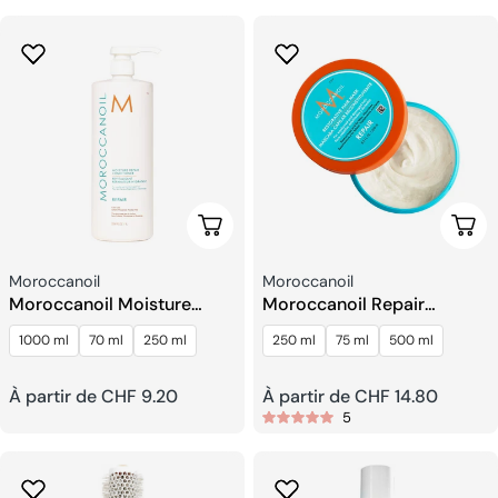
habituel
habituel
Choisissez Les Options
Choi
Fournisseur:
Fournisseur:
Moroccanoil
Moroccanoil
Moroccanoil Moisture
Moroccanoil Repair
Repair l’après shampoing
Restorative Masque
1000 ml
70 ml
250 ml
250 ml
75 ml
500 ml
Capillaire
Prix
À partir de CHF 9.20
Prix
À partir de CHF 14.80
5
habituel
habituel