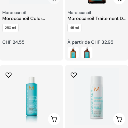
Fournisseur:
Fournisseur:
Moroccanoil
Moroccanoil
Moroccanoil Color
Moroccanoil Traitement Du
Complex Shampooing
Cuir Chevelu Sec
250 ml
45 ml
Couleur Prolongee
Prix
CHF 24.55
Prix
À partir de CHF 32.95
habituel
habituel
Ajouter Au Panier
Choi