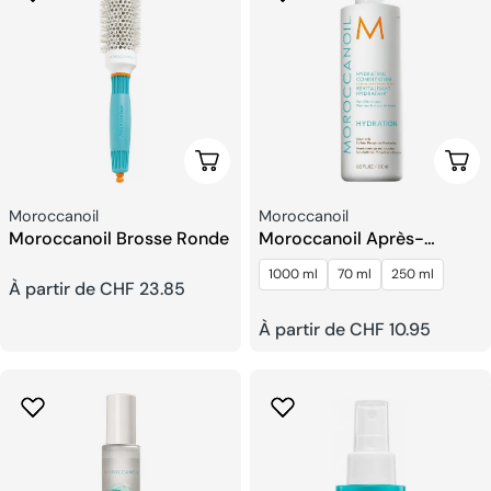
Choisissez Les Options
Choi
Fournisseur:
Fournisseur:
Moroccanoil
Moroccanoil
Moroccanoil Brosse Ronde
Moroccanoil Après-
shampooing Hydratant
1000 ml
70 ml
250 ml
Prix
À partir de CHF 23.85
Prix
À partir de CHF 10.95
habituel
habituel