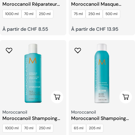
Moroccanoil Réparateur
Moroccanoil Masque
Hydratant Shampooing
Hydratant Intensif
1000 ml
70 ml
250 ml
75 ml
250 ml
500 ml
Prix
À partir de CHF 8.55
Prix
À partir de CHF 13.95
habituel
habituel
Choisissez Les Options
Choi
Fournisseur:
Fournisseur:
Moroccanoil
Moroccanoil
Moroccanoil Shampoing
Moroccanoil Shampoing
Hydratant
Sec
1000 ml
70 ml
250 ml
65 ml
205 ml