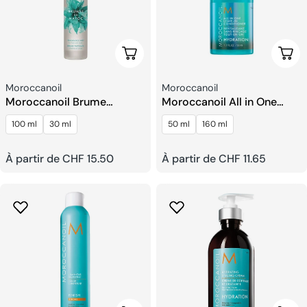
Choisissez Les Options
Choi
Fournisseur:
Fournisseur:
Moroccanoil
Moroccanoil
Moroccanoil Brume
Moroccanoil All in One
Parfumée pour Cheveux et
Leave-In Après-
100 ml
30 ml
50 ml
160 ml
Corps
shampoing
Prix
À partir de CHF 15.50
Prix
À partir de CHF 11.65
habituel
habituel