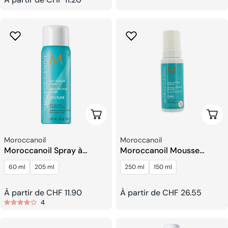
habituel
habituel
Choisissez Les Options
Choi
Fournisseur:
Fournisseur:
Moroccanoil
Moroccanoil
Moroccanoil Spray à
Moroccanoil Mousse
Texture Sèche
Contrôle Des Boucles
60 ml
205 ml
250 ml
150 ml
Prix
À partir de CHF 11.90
Prix
À partir de CHF 26.55
4
habituel
habituel