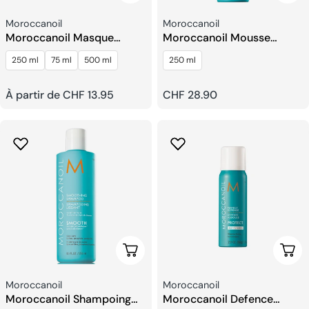
Fournisseur:
Fournisseur:
Moroccanoil
Moroccanoil
Moroccanoil Masque
Moroccanoil Mousse
Hydratant Ultra-Léger
Volumisante
250 ml
75 ml
500 ml
250 ml
Prix
À partir de CHF 13.95
Prix
CHF 28.90
habituel
habituel
Choisissez Les Options
Choi
Fournisseur:
Fournisseur:
Moroccanoil
Moroccanoil
Moroccanoil Shampoing
Moroccanoil Defence