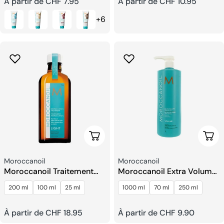
Prix
À partir de CHF 7.95
Prix
À partir de CHF 10.95
+6
habituel
habituel
Choisissez Les Options
Choi
Fournisseur:
Fournisseur:
Moroccanoil
Moroccanoil
Moroccanoil Traitement
Moroccanoil Extra Volume
Light
Shampoing
200 ml
100 ml
25 ml
1000 ml
70 ml
250 ml
Prix
À partir de CHF 18.95
Prix
À partir de CHF 9.90