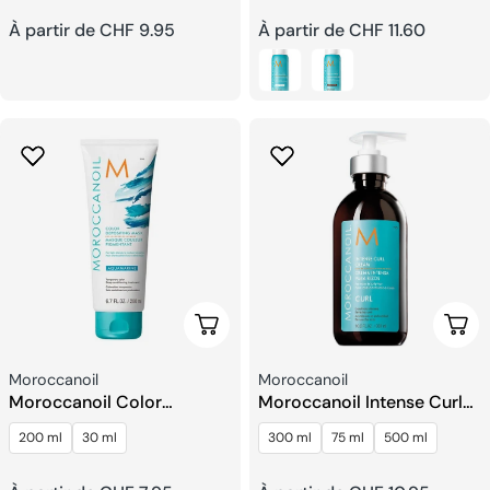
Prix
À partir de CHF 9.95
Prix
À partir de CHF 11.60
habituel
habituel
Choisissez Les Options
Choi
Fournisseur:
Fournisseur:
Moroccanoil
Moroccanoil
Moroccanoil Color
Moroccanoil Intense Curl
Depositing Masque
Crème
200 ml
30 ml
300 ml
75 ml
500 ml