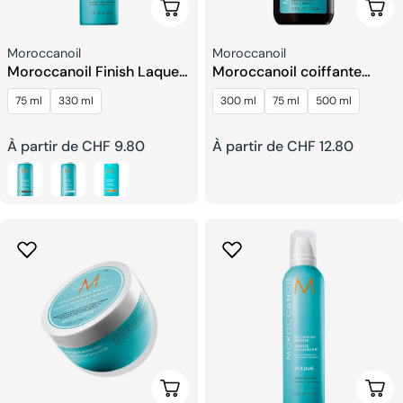
Choisissez Les Options
Choi
Fournisseur:
Fournisseur:
Moroccanoil
Moroccanoil
Moroccanoil Finish Laque
Moroccanoil coiffante
Luminous
hydratante Crème
75 ml
330 ml
300 ml
75 ml
500 ml
Prix
À partir de CHF 9.80
Prix
À partir de CHF 12.80
habituel
habituel
Choisissez Les Options
Ajou