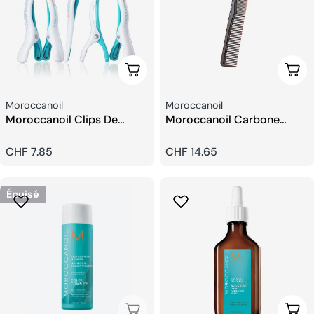
Ajouter Au Panier
Choi
Fournisseur:
Fournisseur:
Moroccanoil
Moroccanoil
Moroccanoil Clips De
Moroccanoil Carbone
Coiffure (6 pièces)
Peigne
Prix
CHF 7.85
Prix
CHF 14.65
habituel
habituel
Épuisé
Épuisé
Choi