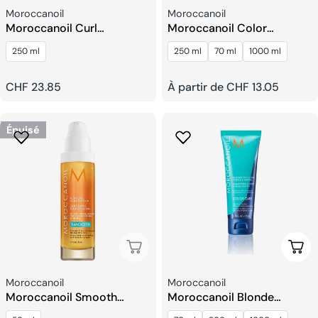
Fournisseur:
Fournisseur:
Moroccanoil
Moroccanoil
Moroccanoil Curl
Moroccanoil Color
Shampooing Sublimateur
Continue Après-
250 ml
250 ml
70 ml
1000 ml
De Boucles
shampoing
Prix
CHF 23.85
Prix
À partir de CHF 13.05
habituel
habituel
Épuisé
Épuisé
Choi
Fournisseur:
Fournisseur:
Moroccanoil
Moroccanoil
Moroccanoil Smooth
Moroccanoil Blonde
Concentré Pour Brushing
Perfecting Purple