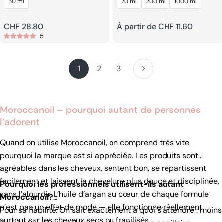
50 ml
70 ml
200 ml
1000 ml
Shampooing
Prix
CHF 28.80
Prix
À partir de CHF 11.60
5
habituel
habituel
1
2
3
Moroccanoil – pourquoi autant de personnes
l’adorent
Quand on utilise Moroccanoil, on comprend très vite
pourquoi la marque est si appréciée. Les produits sont
agréables dans les cheveux, sentent bon, se répartissent
facilement et laissent la chevelure plus douce et disciplinée,
Pourquoi les professionnels utilisent-ils autant
sans l’alourdir. L’huile d’argan au cœur de chaque formule
Moroccanoil?
n’est pas un effet de mode — elle fonctionne réellement,
Pour sa fiabilité. On sait exactement à quoi s’attendre : moins
surtout sur les cheveux secs ou fragilisés.