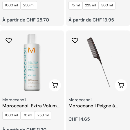
Lissant
Absolue
1000 ml
250 ml
75 ml
225 ml
300 ml
Prix
À partir de CHF 25.70
Prix
À partir de CHF 13.95
habituel
habituel
Choisissez Les Options
Ajou
Fournisseur:
Fournisseur:
Moroccanoil
Moroccanoil
Moroccanoil Extra Volume
Moroccanoil Peigne à
Après-shampoing
Aiguilles En Carbone
1000 ml
70 ml
250 ml
Prix
CHF 14.65
Prix
À partir de CHF 11.20