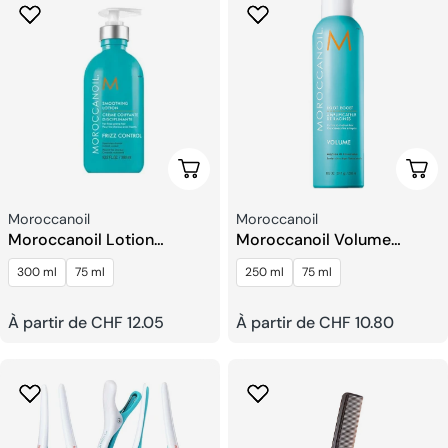
Choisissez Les Options
Choi
Fournisseur:
Fournisseur:
Moroccanoil
Moroccanoil
Moroccanoil Lotion
Moroccanoil Volume
Lissante
Amplificateur de Racines
300 ml
75 ml
250 ml
75 ml
Prix
À partir de CHF 12.05
Prix
À partir de CHF 10.80
habituel
habituel