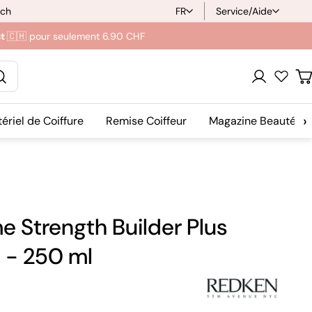
ich
FR
Service/Aide
L
st
🇨🇭 pour seulement 6.90 CHF
a
n
Se
C
g
connecter
›
ériel de Coiffure
Remise Coiffeur
Magazine Beauté
u
e
 Strength Builder Plus
e - 250 ml