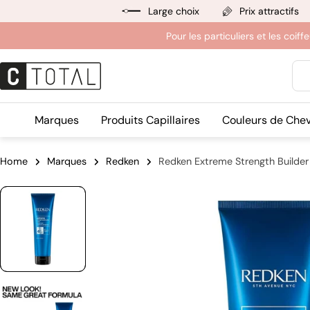
Aller
Large choix
Prix attractifs
au
Pour les particuliers et les coif
contenu
Rec
Marques
Produits Capillaires
Couleurs de Che
Home
Marques
Redken
Redken Extreme Strength Builder 
Passer
aux
informations
sur
le
produit