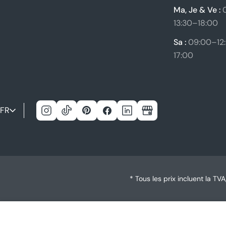
Ma, Je & Ve :
0
13:30–18:00
Sa :
09:00–12:
17:00
L
FR
Instagram
TIC
Pinterest
Facebook
Linkedin
Google
a
Tac
n
g
* Tous les prix incluent la TVA
u
e
Redken Extreme Strength Builder Plus Fort