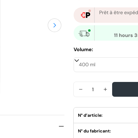
Prêt à être expé
habituel
Ouvrir le média 1 en mode mod
11 hours 
Volume:
Quantité
Diminuer La Quantité
Augmenter L
N° d’article:
N° du fabricant: