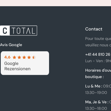
Contact
Pour toute que
Avis Google
veuillez nous 
+41 44 810 26
Lun - Ven : 9
Horaires d'ouv
boutique :
Lu & Me :
09:
13:30–19:00
Ma, Je & Ve :
0
13:30–18:00