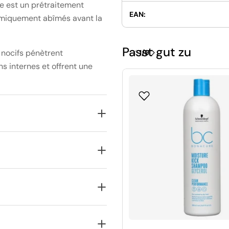
 est un prétraitement
EAN:
himiquement abîmés avant la
Passt gut zu
 nocifs pénètrent
1
/
9
ns internes et offrent une