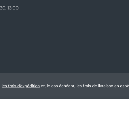
30, 13:00–
,
les frais d'expédition
et, le cas échéant, les frais de livraison en espè
O Essence Restauratrice