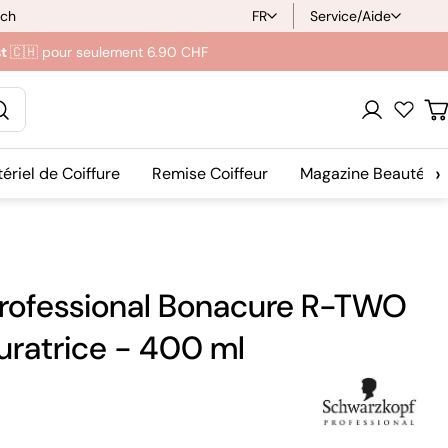
ich
FR
Service/Aide
L
st
🇨🇭 pour seulement 6.90 CHF
a
n
Se
C
g
connecter
›
ériel de Coiffure
Remise Coiffeur
Magazine Beauté
u
e
rofessional Bonacure R-TWO
uratrice - 400 ml