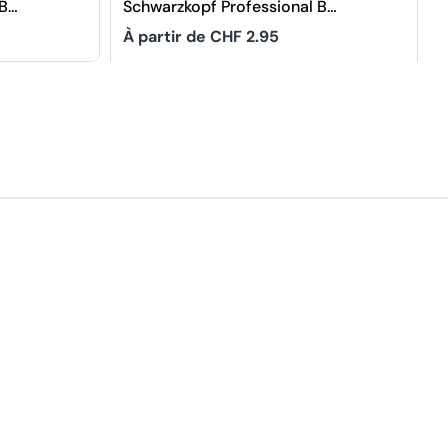
 BC
Schwarzkopf Professional BC
Bonacure Shampooing
Prix
À partir de CHF 2.95
Couleur Gelée
5
habituel