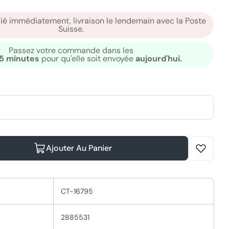
dié immédiatement, livraison le lendemain avec la Poste
Suisse.
al
Ouvrir le média 2 
Passez votre commande dans les
35 minutes
pour qu'elle soit envoyée
aujourd'hui.
Ajouter Au Panier
 Pour Schwarzkopf Professional Bonacure R-TWO Ess
a Quantité Pour Schwarzkopf Professional Bonacure
CT-16795
2885531