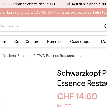
Livraison offerte dès 150 CHF
Retrait sur place à Zur
feurs : Livraison gratuite dès 150 CHF | Livraison express avec
SwissPo
herche
veux
Outils Coiffure
Hommes
Cosmétiques
Mat
rofessional Bonacure R-TWO Essence Restauratrice
Schwarzkopf P
Essence Resta
Prix
CHF 14.60
incl. TVA