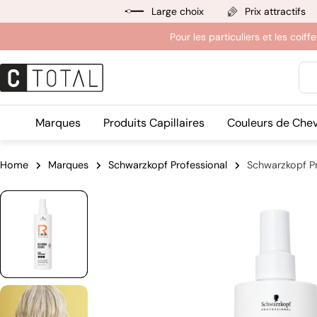
Aller
Large choix
Prix attractifs
au
Pour les particuliers et les coif
contenu
Rec
Marques
Produits Capillaires
Couleurs de Che
Home
Marques
Schwarzkopf Professional
Schwarzkopf P
Passer
aux
informations
sur
le
produit