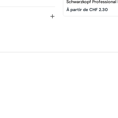
Schwarzkopf Professional
Bonacure Moisture Kick
Prix
À partir de CHF 2.30
Shampooing Glycerol
habituel