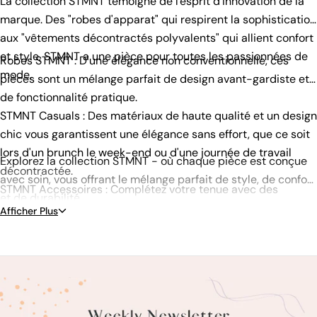
La collection STMNT témoigne de l'esprit d'innovation de la
marque. Des "robes d'apparat" qui respirent la sophistication
aux "vêtements décontractés polyvalents" qui allient confort
et style, STMNT a une pièce pour toutes les passionnées de
Robes STMNT : D'une élégance non conventionnelle, ces
mode.
pièces sont un mélange parfait de design avant-gardiste et
de fonctionnalité pratique.
STMNT Casuals : Des matériaux de haute qualité et un design
chic vous garantissent une élégance sans effort, que ce soit
lors d'un brunch le week-end ou d'une journée de travail
Explorez la collection STMNT - où chaque pièce est conçue
décontractée.
avec soin, vous offrant le mélange parfait de style, de confort
STMNT Accessoires : Complétez votre tenue avec des
et de durabilité.
accessoires qui en disent long.
Afficher Plus