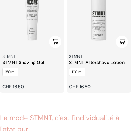
Ajouter Au Panier
Ajou
Fournisseur:
Fournisseur:
STMNT
STMNT
STMNT Shaving Gel
STMNT Aftershave Lotion
150 ml
100 ml
Prix
CHF 16.50
Prix
CHF 16.50
habituel
habituel
La mode STMNT, c'est l'individualité à
l'état pur