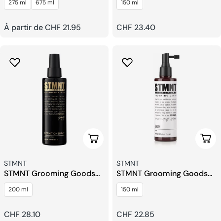
275 ml
675 ml
150 ml
Prix
À partir de CHF 21.95
Prix
CHF 23.40
habituel
habituel
Ajouter Au Panier
Ajou
Fournisseur:
Fournisseur:
STMNT
STMNT
STMNT Grooming Goods
STMNT Grooming Goods
Grooming Definition Spray
Sérum
200 ml
150 ml
Prix
CHF 28.10
Prix
CHF 22.85