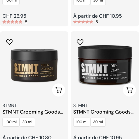
100 ml
100 ml
30 ml
Prix
CHF 26.95
Prix
À partir de CHF 10.95
5
5
habituel
habituel
Choisissez Les Options
Choi
Fournisseur:
Fournisseur:
STMNT
STMNT
STMNT Grooming Goods
STMNT Grooming Goods
Pommade Fibres
Argile Sèche
100 ml
30 ml
100 ml
30 ml
Prix
À partir de CHF 10.80
Prix
À partir de CHF 10.95