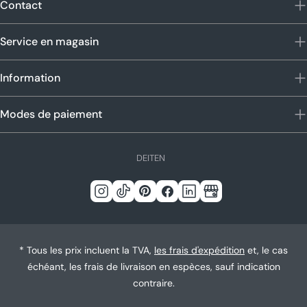
Contact
Service en magasin
Information
Modes de paiement
L
DE
IT
EN
a
n
Instagram
TIC
Pinterest
Facebook
Linkedin
Google
g
Tac
u
e
* Tous les prix incluent la TVA,
les frais d'expédition
et, le cas
échéant, les frais de livraison en espèces, sauf indication
contraire.