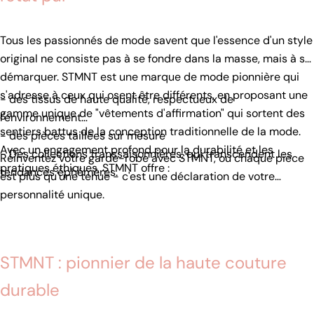
Tous les passionnés de mode savent que l'essence d'un style
original ne consiste pas à se fondre dans la masse, mais à se
démarquer. STMNT est une marque de mode pionnière qui
s'adresse à ceux qui osent être différents, en proposant une
- des tissus de haute qualité, respectueux de
gamme unique de "vêtements d'affirmation" qui sortent des
l'environnement
sentiers battus de la conception traditionnelle de la mode.
- des pièces taillées sur mesure
Avec un engagement profond pour la durabilité et les
- Des collections transsaisonnières, qui transcendent les
Réinventez votre garde-robe avec STMNT, où chaque pièce
pratiques éthiques, STMNT offre :
tendances éphémères.
est plus qu'une tenue - c'est une déclaration de votre
personnalité unique.
STMNT : pionnier de la haute couture
durable