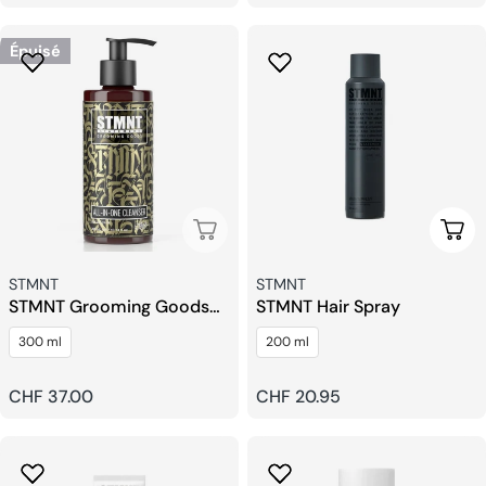
habituel
habituel
Épuisé
Épuisé
Ajou
Fournisseur:
Fournisseur:
STMNT
STMNT
STMNT Grooming Goods
STMNT Hair Spray
Nettoyant Tout En Un
300 ml
200 ml
Prix
CHF 37.00
Prix
CHF 20.95
habituel
habituel