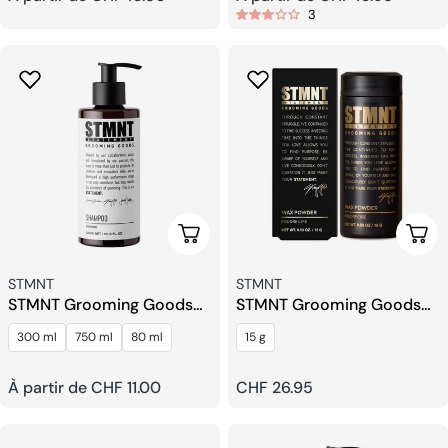
3
habituel
habituel
Choisissez Les Options
Ajou
Fournisseur:
Fournisseur:
STMNT
STMNT
STMNT Grooming Goods
STMNT Grooming Goods
Shampoing
Poudre Cire
300 ml
750 ml
80 ml
15 g
Prix
À partir de CHF 11.00
Prix
CHF 26.95
habituel
habituel