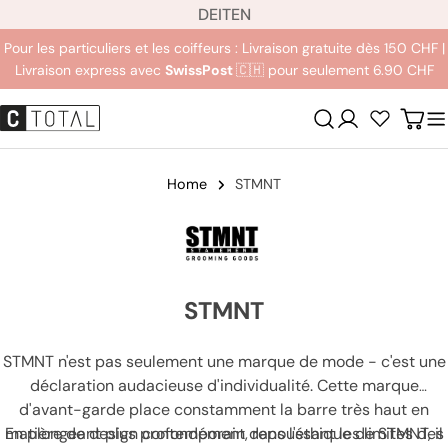
L
Aller
DE
IT
EN
a
au
Pour les particuliers et les coiffeurs : Livraison gratuite dès 150 CHF |
n
contenu
Livraison express avec
SwissPost
🇨🇭 pour seulement 6.90 CHF
g
u
Se
Char
e
connecter
Home
STMNT
STMNT
STMNT n'est pas seulement une marque de mode - c'est une
déclaration audacieuse d'individualité. Cette marque
d'avant-garde place constamment la barre très haut en
matière de design contemporain, repoussant les limites des
En plongeant plus profondément dans l'éthique de STMNT, il