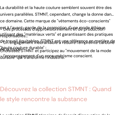
La durabilité et la haute couture semblent souvent être des
univers parallèles. STMNT, cependant, change la donne dans
ce domaine. Cette marque de "vêtements éco-conscients"
est à l'avant-garde de la promotion d'une mode éthique,
- Des processus d'approvisionnement et de production
utilisant des "matériaux verts" et garantissant des pratiques
responsables
de travail équitables. STMNT est une référence en matière de
- Un engagement inébranlable à réduire l'empreinte carbone
"haute couture durable" :
de la mode
Choisissez STMNT et participez au "mouvement de la mode
- l'encouragement d'un consumérisme conscient.
durable" qui transforme l'industrie.
Découvrez la collection STMNT : Quand
le style rencontre la substance