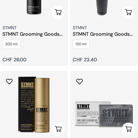
Ajouter Au Panier
Ajou
Fournisseur:
Fournisseur:
STMNT
STMNT
STMNT Grooming Goods
STMNT Grooming Goods
Spray Embilisseur
Crème Bouclante
200 ml
150 ml
Prix
CHF 26.00
Prix
CHF 23.40
habituel
habituel
Ajouter Au Panier
Ajou