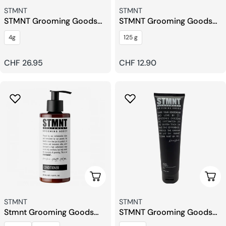
Fournisseur:
Fournisseur:
STMNT
STMNT
STMNT Grooming Goods
STMNT Grooming Goods
Poudre en Spray
Pain Lavant Cheveux Et
4g
125 g
Corps
Prix
CHF 26.95
Prix
CHF 12.90
habituel
habituel
Choisissez Les Options
Ajou
Fournisseur:
Fournisseur:
STMNT
STMNT
Stmnt Grooming Goods
STMNT Grooming Goods
Après-shampoing
Gel