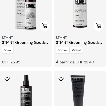
Ajouter Au Panier
Choi
Fournisseur:
Fournisseur:
STMNT
STMNT
STMNT Grooming Goods
STMNT Grooming Goods
Huile à Barbe
Hydro Shampooing
50 ml
300 ml
750 ml
Prix
CHF 25.95
Prix
À partir de CHF 23.40
habituel
habituel