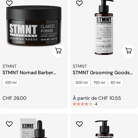
Ajouter Au Panier
Choi
Fournisseur:
Fournisseur:
STMNT
STMNT
STMNT Nomad Barber
STMNT Grooming Goods
Pommade Classique
All-In-One Cleanser
100 ml
300 ml
750 ml
80 ml
Prix
CHF 26.00
Prix
À partir de CHF 10.55
4
habituel
habituel