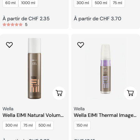
60 ml
1000 ml
300 ml
500 ml
75 ml
Rapide
Prix
À partir de CHF 2.35
Prix
À partir de CHF 3.70
5
habituel
habituel
Choisissez Les Options
Ajou
Fournisseur:
Fournisseur:
Wella
Wella
Wella EIMI Natural Volume
Wella EIMI Thermal Image
Mousse à Tenue Légère
Spray De Protection
300 ml
75 ml
500 ml
150 ml
Thermique.