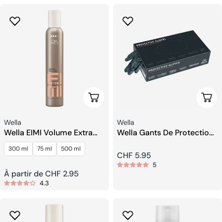
Choisissez Les Options
Ajou
Fournisseur:
Fournisseur:
Wella
Wella
Wella EIMI Volume Extra
Wella Gants De Protection
Volume Mousse de
Noirs Taille M
300 ml
75 ml
500 ml
coiffage
Prix
CHF 5.95
5
Prix
À partir de CHF 2.95
habituel
4.3
habituel