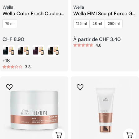
Fournisseur:
Fournisseur:
Wella
Wella
Wella Color Fresh Couleur
Wella EIMI Sculpt Force Gel
Semi-Permanente Liquide
De Mousse
75 ml
125 ml
28 ml
250 ml
Prix
CHF 8.90
Prix
À partir de CHF 3.40
4.8
habituel
habituel
+18
3.3
Choisissez Les Options
Choi