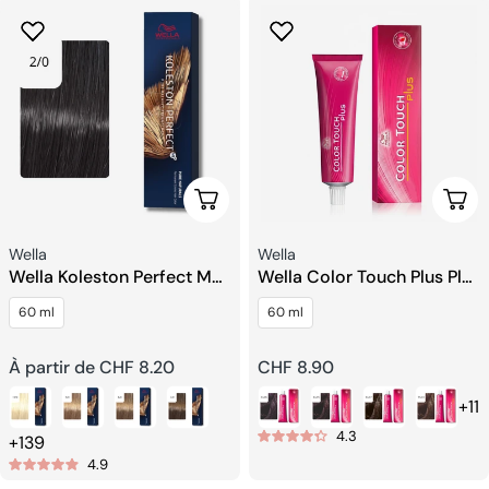
Choisissez Les Options
Choi
Fournisseur:
Fournisseur:
Wella
Wella
Wella Koleston Perfect Me+
Wella Color Touch Plus Plus
Crème de Couleur
Coloration Semi-
60 ml
60 ml
Permanente pour Cheveux
permanente
Prix
À partir de CHF 8.20
Prix
CHF 8.90
+11
habituel
habituel
4.3
+139
4.9