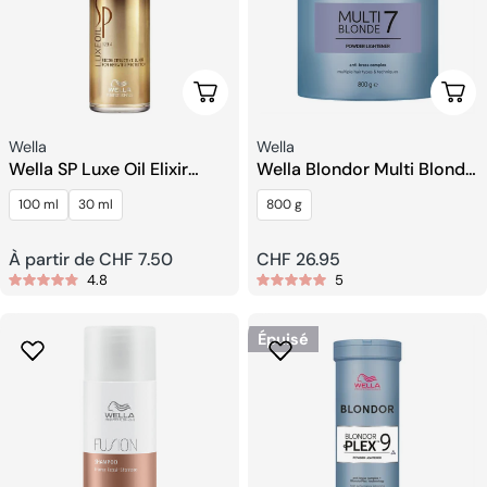
Choisissez Les Options
Ajou
Fournisseur:
Fournisseur:
Wella
Wella
Wella SP Luxe Oil Elixir
Wella Blondor Multi Blonde
Réparateur
7 Powder
100 ml
30 ml
800 g
Prix
À partir de CHF 7.50
Prix
CHF 26.95
4.8
5
habituel
habituel
Épuisé