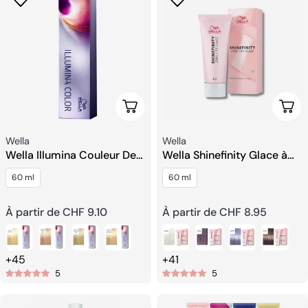
Choisissez Les Options
Choi
Fournisseur:
Fournisseur:
Wella
Wella
Wella Illumina Couleur De
Wella Shinefinity Glace à
Cheveux Permanente
Levée Zéro
60 ml
60 ml
Prix
À partir de CHF 9.10
Prix
À partir de CHF 8.95
habituel
habituel
+45
+41
5
5