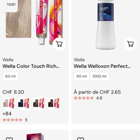
Choisissez Les Options
Choi
Fournisseur:
Fournisseur:
Wella
Wella
Wella Color Touch Rich
Wella Welloxon Perfect
Naturals Demi-
Développeur
60 ml
60 ml
1000 ml
permanente Coloration
Capillaire
Prix
CHF 8.20
Prix
À partir de CHF 2.65
4.8
habituel
habituel
+84
5