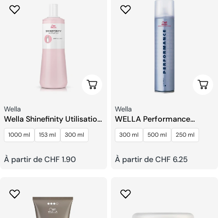
Choisissez Les Options
Choi
Fournisseur:
Fournisseur:
Wella
Wella
Wella Shinefinity Utilisation
WELLA Performance
De La Bouteille
Laque Pour Cheveux
1000 ml
153 ml
300 ml
300 ml
500 ml
250 ml
D'activateur
Prix
À partir de CHF 1.90
Prix
À partir de CHF 6.25
habituel
habituel