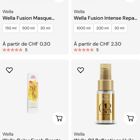
Fournisseur:
Fournisseur:
Wella
Wella
Wella Fusion Masque
Wella Fusion Intense Repair
Réparateur Intense
Après-Shampooing
150 ml
500 ml
30 ml
1000 ml
200 ml
30 ml
Prix
À partir de CHF 0.30
Prix
À partir de CHF 2.30
5
5
habituel
habituel
Choisissez Les Options
Choi
Fournisseur:
Fournisseur:
Wella
Wella