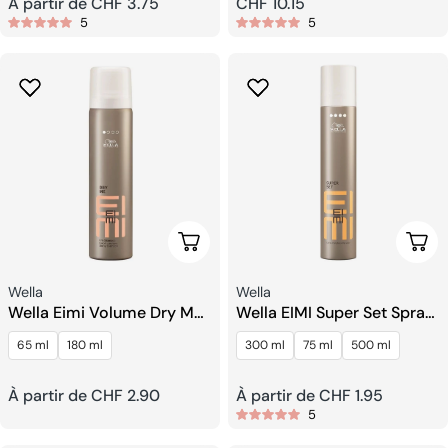
Prix
À partir de CHF 3.75
Prix
CHF 10.15
5
5
habituel
habituel
Choisissez Les Options
Choi
Fournisseur:
Fournisseur:
Wella
Wella
Wella Eimi Volume Dry Me
Wella EIMI Super Set Spray
Shampooing Sec
De Finition Extra Fort
65 ml
180 ml
300 ml
75 ml
500 ml
Prix
À partir de CHF 2.90
Prix
À partir de CHF 1.95
5
habituel
habituel