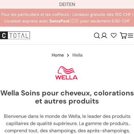
L
Aller
DE
IT
EN
a
au
Pour les particuliers et les coiffeurs : Livraison gratuite dès 150 CHF |
n
contenu
Livraison express avec
SwissPost
🇨🇭 pour seulement 6.90 CHF
g
u
Se
Char
e
connecter
Home
Wella
Wella Soins pour cheveux, colorations
et autres produits
Bienvenue dans le monde de Wella, le leader des produits
capillaires de qualité supérieure. La gamme de produits
comprend tout, des shampoings, des après-shampoings,