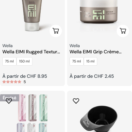
Choisissez Les Options
Choi
Fournisseur:
Fournisseur:
Wella
Wella
Wella EIMI Rugged Texture
Wella EIMI Grip Crème
Pâte Mate
Coiffante Flexible
75 ml
150 ml
75 ml
15 ml
Prix
À partir de CHF 8.95
Prix
À partir de CHF 2.45
5
habituel
habituel
Épuisé