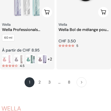
Choisissez Les Options
Ajou
Fournisseur:
Fournisseur:
Wella
Wella
Wella Professionals
Wella Bol de mélange pour
Instamatic By Color Touch
coloration capillaire
60 ml
Coloration des cheveux
(coiffeur)
Prix
CHF 3.50
5
Prix
À partir de CHF 8.95
habituel
+2
habituel
4.5
1
2
3
…
8
WELLA