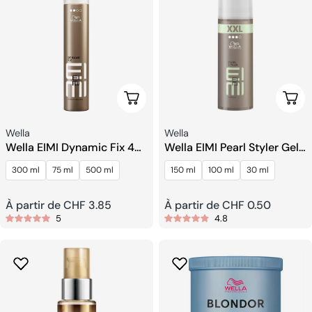
Choisissez Les Options
Choi
Fournisseur:
Fournisseur:
Wella
Wella
Wella EIMI Dynamic Fix 45
Wella EIMI Pearl Styler Gel
Sec Spray Artisanal
Coiffant
300 ml
75 ml
500 ml
150 ml
100 ml
30 ml
Prix
À partir de CHF 3.85
Prix
À partir de CHF 0.50
5
4.8
habituel
habituel