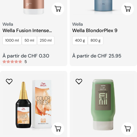
Choisissez Les Options
Choi
Fournisseur:
Fournisseur:
Wella
Wella
Wella Fusion Intense
Wella BlondorPlex 9
Shampooing Réparateur
1000 ml
50 ml
250 ml
400 g
800 g
Prix
À partir de CHF 0.30
Prix
À partir de CHF 25.95
5
habituel
habituel
Choisissez Les Options
Choi