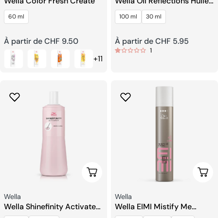
Wella Color Fresh Create
Wella Oil Reflections Huile
Lissante Lumineuse
60 ml
100 ml
30 ml
Prix
À partir de CHF 9.50
Prix
À partir de CHF 5.95
1
+11
habituel
habituel
Choisissez Les Options
Choi
Fournisseur:
Fournisseur:
Wella
Wella
Wella Shinefinity Activateur
Wella EIMI Mistify Me
Brosse Et Bol
Strong Laque à Séchage