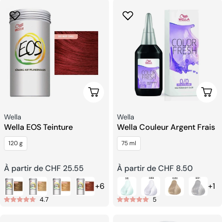
Choisissez Les Options
Choi
Fournisseur:
Fournisseur:
Wella
Wella
Wella EOS Teinture
Wella Couleur Argent Frais
120 g
75 ml
Prix
À partir de CHF 25.55
Prix
À partir de CHF 8.50
+6
+1
habituel
habituel
4.7
5