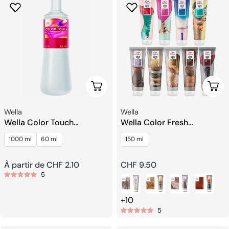
Choisissez Les Options
Choi
Fournisseur:
Fournisseur:
Wella
Wella
Wella Color Touch
Wella Color Fresh
Émulsion Intensive
Depositing Masque
1000 ml
60 ml
150 ml
Prix
À partir de CHF 2.10
Prix
CHF 9.50
5
habituel
habituel
+10
5