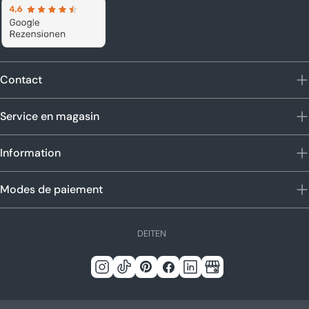
Contact
Service en magasin
Information
Modes de paiement
L
DE
IT
EN
a
n
Instagram
TIC
Pinterest
Facebook
Linkedin
Google
g
Tac
u