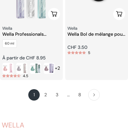
Choisissez Les Options
Ajou
Fournisseur:
Fournisseur:
Wella
Wella
Wella Professionals
Wella Bol de mélange pour
Instamatic By Color Touch
coloration capillaire
60 ml
Coloration des cheveux
(coiffeur)
Prix
CHF 3.50
5
Prix
À partir de CHF 8.95
habituel
+2
habituel
4.5
1
2
3
…
8
WELLA