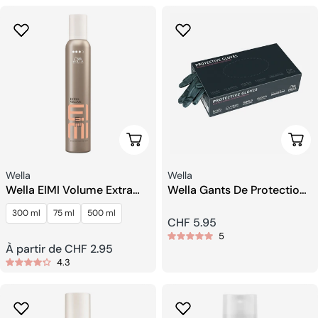
Choisissez Les Options
Ajou
Fournisseur:
Fournisseur:
Wella
Wella
Wella EIMI Volume Extra
Wella Gants De Protection
Volume Mousse de
Noirs Taille M
300 ml
75 ml
500 ml
coiffage
Prix
CHF 5.95
5
Prix
À partir de CHF 2.95
habituel
4.3
habituel