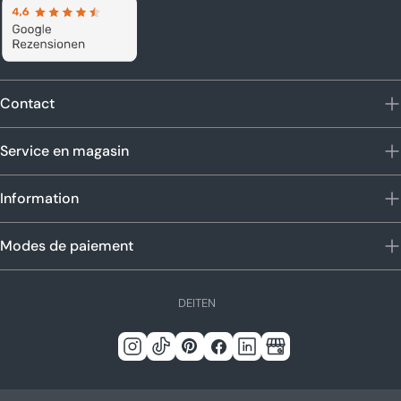
Contact
Service en magasin
Information
Modes de paiement
L
DE
IT
EN
a
n
Instagram
TIC
Pinterest
Facebook
Linkedin
Google
g
Tac
u