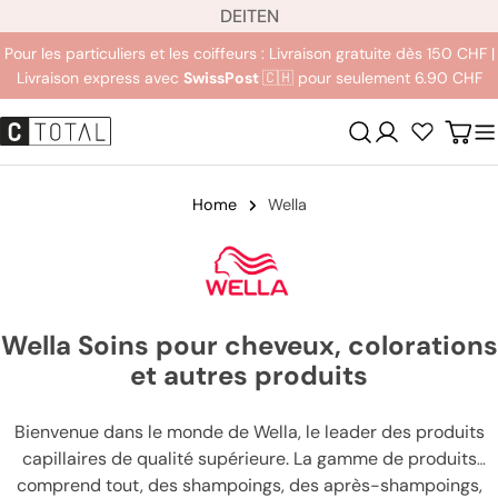
L
Aller
DE
IT
EN
a
au
Pour les particuliers et les coiffeurs : Livraison gratuite dès 150 CHF |
n
contenu
Livraison express avec
SwissPost
🇨🇭 pour seulement 6.90 CHF
g
u
Se
Char
e
connecter
Home
Wella
Wella Soins pour cheveux, colorations
et autres produits
Bienvenue dans le monde de Wella, le leader des produits
capillaires de qualité supérieure. La gamme de produits
comprend tout, des shampoings, des après-shampoings,