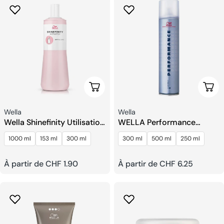
Choisissez Les Options
Choi
Fournisseur:
Fournisseur:
Wella
Wella
Wella Shinefinity Utilisation
WELLA Performance
De La Bouteille
Laque Pour Cheveux
1000 ml
153 ml
300 ml
300 ml
500 ml
250 ml
D'activateur
Prix
À partir de CHF 1.90
Prix
À partir de CHF 6.25
habituel
habituel