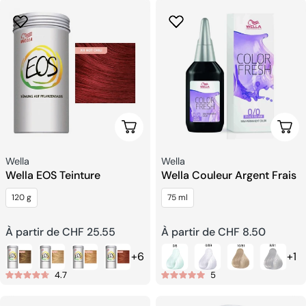
Choisissez Les Options
Choi
Fournisseur:
Fournisseur:
Wella
Wella
Wella EOS Teinture
Wella Couleur Argent Frais
120 g
75 ml
Prix
À partir de CHF 25.55
Prix
À partir de CHF 8.50
+6
+1
habituel
habituel
4.7
5