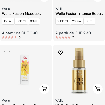
Fournisseur:
Fournisseur:
Wella
Wella
Wella Fusion Masque
Wella Fusion Intense Repair
Réparateur Intense
Après-Shampooing
150 ml
500 ml
30 ml
1000 ml
200 ml
30 ml
Prix
À partir de CHF 0.30
Prix
À partir de CHF 2.30
5
5
habituel
habituel
Choisissez Les Options
Choi
Fournisseur:
Fournisseur:
Wella
Wella