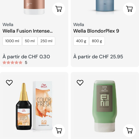
Choisissez Les Options
Choi
Fournisseur:
Fournisseur:
Wella
Wella
Wella Fusion Intense
Wella BlondorPlex 9
Shampooing Réparateur
1000 ml
50 ml
250 ml
400 g
800 g
Prix
À partir de CHF 0.30
Prix
À partir de CHF 25.95
5
habituel
habituel
Choisissez Les Options
Choi