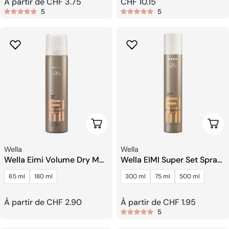
Prix
À partir de CHF 3.75
Prix
CHF 10.15
5
5
habituel
habituel
Choisissez Les Options
Choi
Fournisseur:
Fournisseur:
Wella
Wella
Wella Eimi Volume Dry Me
Wella EIMI Super Set Spray
Shampooing Sec
De Finition Extra Fort
65 ml
180 ml
300 ml
75 ml
500 ml
Prix
À partir de CHF 2.90
Prix
À partir de CHF 1.95
5
habituel
habituel