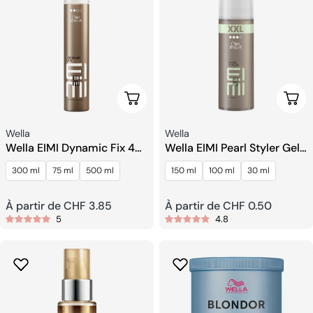
Choisissez Les Options
Choi
Fournisseur:
Fournisseur:
Wella
Wella
Wella EIMI Dynamic Fix 45
Wella EIMI Pearl Styler Gel
Sec Spray Artisanal
Coiffant
300 ml
75 ml
500 ml
150 ml
100 ml
30 ml
Prix
À partir de CHF 3.85
Prix
À partir de CHF 0.50
5
4.8
habituel
habituel