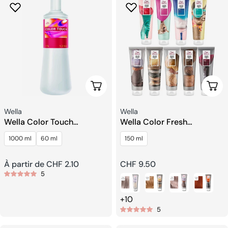
Choisissez Les Options
Choi
Fournisseur:
Fournisseur:
Wella
Wella
Wella Color Touch
Wella Color Fresh
Émulsion Intensive
Depositing Masque
1000 ml
60 ml
150 ml
Prix
À partir de CHF 2.10
Prix
CHF 9.50
5
habituel
habituel
+10
5