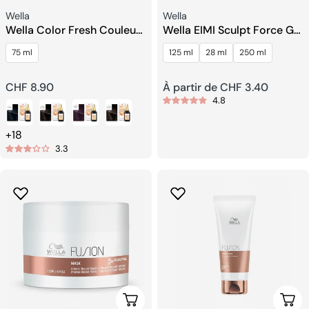
Fournisseur:
Fournisseur:
Wella
Wella
Wella Color Fresh Couleur
Wella EIMI Sculpt Force Gel
Semi-Permanente Liquide
De Mousse
75 ml
125 ml
28 ml
250 ml
Prix
CHF 8.90
Prix
À partir de CHF 3.40
4.8
habituel
habituel
+18
3.3
Choisissez Les Options
Choi