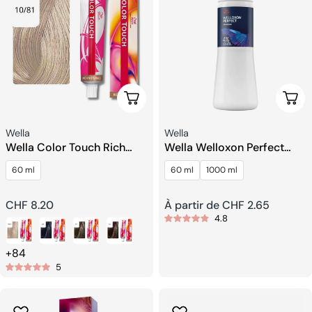
Choisissez Les Options
Choi
Fournisseur:
Fournisseur:
Wella
Wella
Wella Color Touch Rich
Wella Welloxon Perfect
Naturals Demi-
Développeur
60 ml
60 ml
1000 ml
permanente Coloration
Capillaire
Prix
CHF 8.20
Prix
À partir de CHF 2.65
4.8
habituel
habituel
+84
5