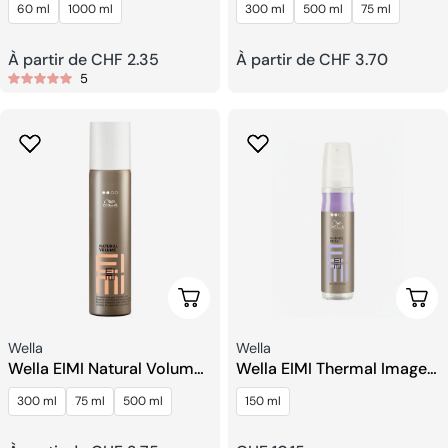
60 ml
1000 ml
300 ml
500 ml
75 ml
Rapide
Prix
À partir de CHF 2.35
Prix
À partir de CHF 3.70
5
habituel
habituel
Choisissez Les Options
Ajou
Fournisseur:
Fournisseur:
Wella
Wella
Wella EIMI Natural Volume
Wella EIMI Thermal Image
Mousse à Tenue Légère
Spray De Protection
300 ml
75 ml
500 ml
150 ml
Thermique.