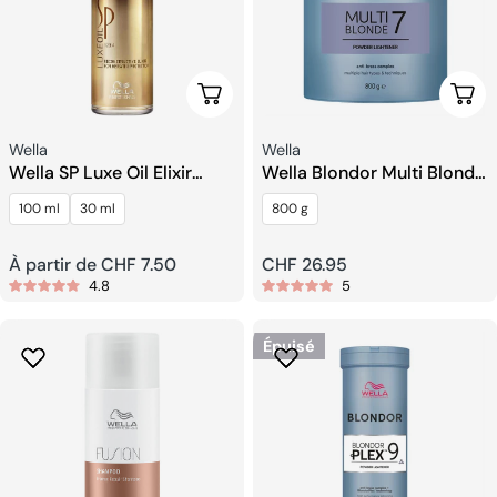
Choisissez Les Options
Ajou
Fournisseur:
Fournisseur:
Wella
Wella
Wella SP Luxe Oil Elixir
Wella Blondor Multi Blonde
Réparateur
7 Powder
100 ml
30 ml
800 g
Prix
À partir de CHF 7.50
Prix
CHF 26.95
4.8
5
habituel
habituel
Épuisé