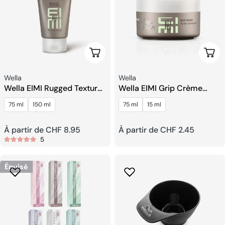
Choisissez Les Options
Choi
Fournisseur:
Fournisseur:
Wella
Wella
Wella EIMI Rugged Texture
Wella EIMI Grip Crème
Pâte Mate
Coiffante Flexible
75 ml
150 ml
75 ml
15 ml
Prix
À partir de CHF 8.95
Prix
À partir de CHF 2.45
5
habituel
habituel
Épuisé