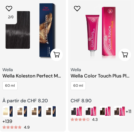
Choisissez Les Options
Choi
Fournisseur:
Fournisseur:
Wella
Wella
Wella Koleston Perfect Me+
Wella Color Touch Plus Plus
Crème de Couleur
Coloration Semi-
60 ml
60 ml
Permanente pour Cheveux
permanente
Prix
À partir de CHF 8.20
Prix
CHF 8.90
+11
habituel
habituel
4.3
+139
4.9