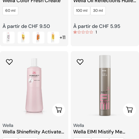
Wella Color Fresh Create
Wella Oil Reflections Huile
Lissante Lumineuse
60 ml
100 ml
30 ml
Prix
À partir de CHF 9.50
Prix
À partir de CHF 5.95
1
+11
habituel
habituel
Choisissez Les Options
Choi
Fournisseur:
Fournisseur:
Wella
Wella
Wella Shinefinity Activateur
Wella EIMI Mistify Me
Brosse Et Bol
Strong Laque à Séchage