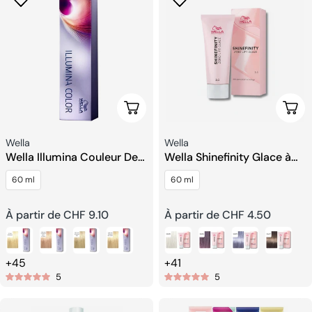
Choisissez Les Options
Choi
Fournisseur:
Fournisseur:
Wella
Wella
Wella Illumina Couleur De
Wella Shinefinity Glace à
Cheveux Permanente
Levée Zéro
60 ml
60 ml
Prix
À partir de CHF 9.10
Prix
À partir de CHF 4.50
habituel
habituel
+45
+41
5
5