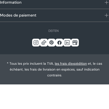
Information
Modes de paiement
L
DE
IT
EN
a
n
Instagram
TIC
Pinterest
Facebook
Linkedin
Google
g
Tac
u
e
* Tous les prix incluent la TVA,
les frais d'expédition
et, le cas
échéant, les frais de livraison en espèces, sauf indication
contraire.