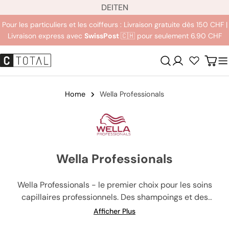
L
Aller
DE
IT
EN
a
au
Pour les particuliers et les coiffeurs : Livraison gratuite dès 150 CHF |
n
contenu
Livraison express avec
SwissPost
🇨🇭 pour seulement 6.90 CHF
g
u
Se
Char
e
connecter
Home
Wella Professionals
Wella Professionals
Wella Professionals - le premier choix pour les soins
capillaires professionnels. Des shampoings et des
revitalisants de haute qualité aux couleurs de cheveux
Afficher Plus
innovantes et aux développeurs, Wella Professionals a tout