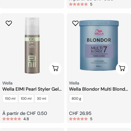
habituel
5
habituel
Choisissez Les Options
Ajou
Fournisseur:
Fournisseur:
Wella
Wella
Wella EIMI Pearl Styler Gel
Wella Blondor Multi Blonde
Coiffant
7 Powder
150 ml
100 ml
30 ml
800 g
Prix
À partir de CHF 0.50
Prix
CHF 26.95
4.8
5
habituel
habituel