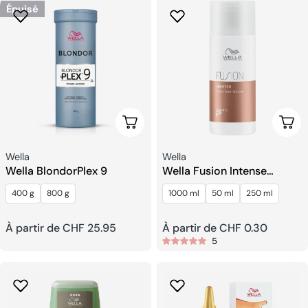
Épuisé
Choisissez Les Options
Choi
Fournisseur:
Fournisseur:
Wella
Wella
Wella BlondorPlex 9
Wella Fusion Intense
Shampooing Réparateur
400 g
800 g
1000 ml
50 ml
250 ml
Prix
À partir de CHF 25.95
Prix
À partir de CHF 0.30
5
habituel
habituel