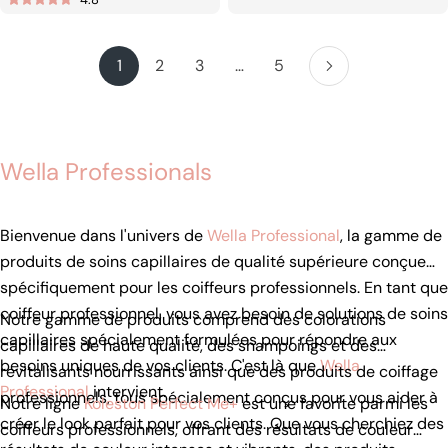
habituel
habituel
1
2
3
…
5
Wella Professionals
Bienvenue dans l'univers de
Wella Professional
, la gamme de
produits de soins capillaires de qualité supérieure conçue
spécifiquement pour les coiffeurs professionnels. En tant que
coiffeur professionnel, vous avez besoin de solutions de soins
Notre gamme de produits comprend des colorations
capillaires spécialement formulées pour répondre aux
capillaires de haute qualité, des shampoings et des
besoins uniques de vos clients. C'est là que
Wella
revitalisants nourrissants ainsi que des produits de coiffage
Professional
intervient.
professionnels, tous spécialement conçus pour vous aider à
Notre ligne
Koleston Perfect Me+
est une favorite parmi les
créer le look parfait pour vos clients. Que vous cherchiez des
coiffeurs professionnels, offrant des résultats de couleur