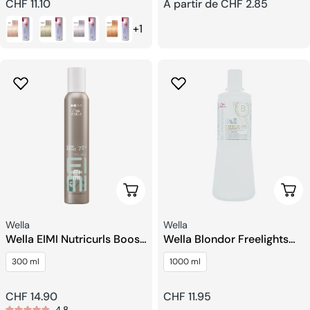
Prix
CHF 11.10
Prix
À partir de CHF 2.85
+1
habituel
habituel
Ajouter Au Panier
Choi
Fournisseur:
Fournisseur:
Wella
Wella
Wella EIMI Nutricurls Boost
Wella Blondor Freelights
Bounce Mousse
Développeurs
300 ml
1000 ml
Prix
CHF 14.90
Prix
CHF 11.95
4.8