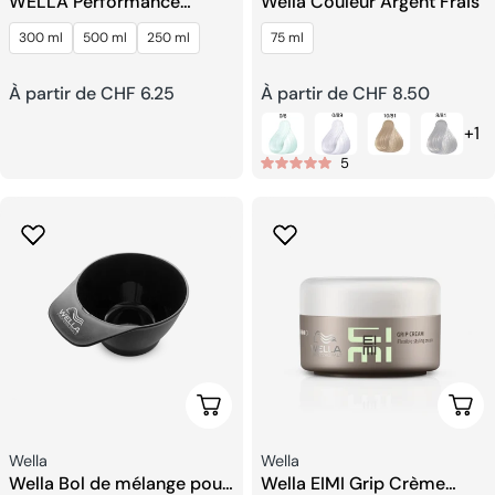
WELLA Performance
Wella Couleur Argent Frais
Laque Pour Cheveux
300 ml
500 ml
250 ml
75 ml
Prix
À partir de CHF 6.25
Prix
À partir de CHF 8.50
+1
habituel
habituel
5
Ajouter Au Panier
Choi
Fournisseur:
Fournisseur:
Wella
Wella
Wella Bol de mélange pour
Wella EIMI Grip Crème