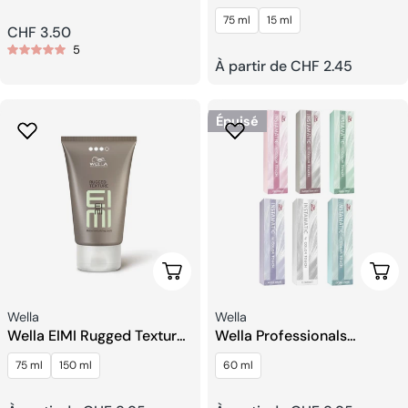
coloration capillaire
Coiffante Flexible
75 ml
15 ml
(coiffeur)
Prix
CHF 3.50
5
Prix
À partir de CHF 2.45
habituel
habituel
Épuisé
Choisissez Les Options
Choi
Fournisseur:
Fournisseur:
Wella
Wella
Wella EIMI Rugged Texture
Wella Professionals
Pâte Mate
Instamatic By Color Touch
75 ml
150 ml
60 ml
Coloration des cheveux