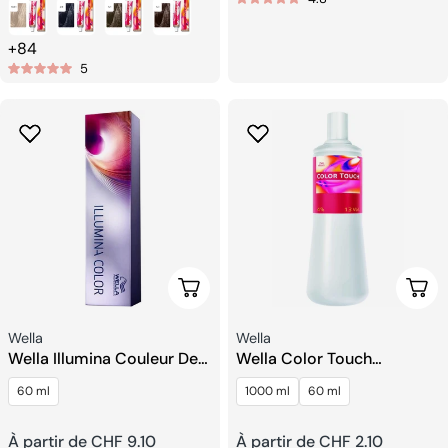
habituel
habituel
+84
5
Choisissez Les Options
Choi
Fournisseur:
Fournisseur:
Wella
Wella
Wella Illumina Couleur De
Wella Color Touch
Cheveux Permanente
Émulsion Intensive
60 ml
1000 ml
60 ml
Prix
À partir de CHF 9.10
Prix
À partir de CHF 2.10