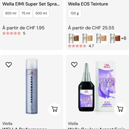
Wella EIMI Super Set Spray
Wella EOS Teinture
De Finition Extra Fort
300 ml
75 ml
500 ml
120 g
Prix
À partir de CHF 1.95
Prix
À partir de CHF 25.55
5
+6
habituel
habituel
4.7
Choisissez Les Options
Choi
Fournisseur:
Fournisseur:
Wella
Wella