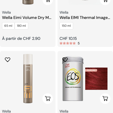
Fournisseur:
Fournisseur:
Wella
Wella
Wella Eimi Volume Dry Me
Wella EIMI Thermal Image
Shampooing Sec
Spray De Protection
65 ml
180 ml
150 ml
Thermique.
Prix
À partir de CHF 2.90
Prix
CHF 10.15
5
habituel
habituel
Choisissez Les Options
Choi
Fournisseur:
Fournisseur:
Wella
Wella