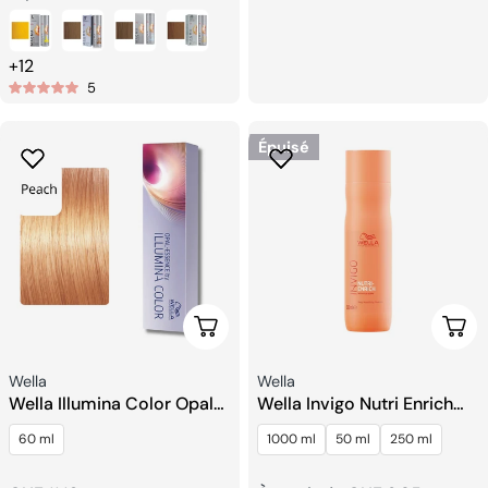
habituel
habituel
+12
5
Épuisé
Choisissez Les Options
Choi
Fournisseur:
Fournisseur:
Wella
Wella
Wella Illumina Color Opal
Wella Invigo Nutri Enrich
Essence Couleur Des
Shampooing
60 ml
1000 ml
50 ml
250 ml
Cheveux