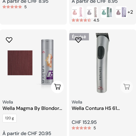
Prix
À partir de CHF 8.95
Prix
À partir de CHF 8.95
5
+2
habituel
habituel
4.5
Épuisé
Choisissez Les Options
Épui
Fournisseur:
Fournisseur:
Wella
Wella
Wella Magma By Blondor
Wella Contura HS 61
Éclaircissant Pigmenté
Tondeuse à cheveux
120 g
Prix
CHF 152.95
5
Prix
À partir de CHF 20.95