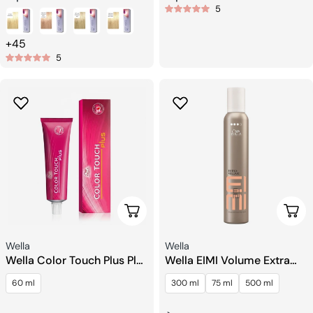
5
habituel
habituel
+45
5
Choisissez Les Options
Choi
Fournisseur:
Fournisseur:
Wella
Wella
Wella Color Touch Plus Plus
Wella EIMI Volume Extra
Coloration Semi-
Volume Mousse de
60 ml
300 ml
75 ml
500 ml
permanente
coiffage