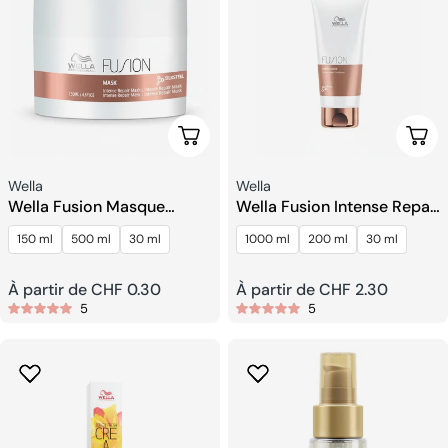
Choisissez Les Options
Choi
Fournisseur:
Fournisseur:
Wella
Wella
Wella Fusion Masque
Wella Fusion Intense Repair
Réparateur Intense
Après-Shampooing
150 ml
500 ml
30 ml
1000 ml
200 ml
30 ml
Prix
À partir de CHF 0.30
Prix
À partir de CHF 2.30
5
5
habituel
habituel