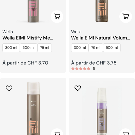
Choisissez Les Options
Choi
Fournisseur:
Fournisseur:
Wella
Wella
Wella EIMI Mistify Me
Wella EIMI Natural Volume
Strong Laque à Séchage
Mousse à Tenue Légère
300 ml
500 ml
75 ml
300 ml
75 ml
500 ml
Rapide
Prix
À partir de CHF 3.70
Prix
À partir de CHF 3.75
5
habituel
habituel
Choisissez Les Options
Ajou