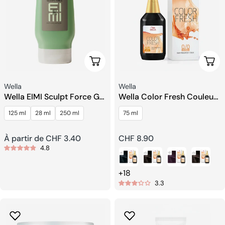
Choisissez Les Options
Choi
Fournisseur:
Fournisseur:
Wella
Wella
Wella EIMI Sculpt Force Gel
Wella Color Fresh Couleur
De Mousse
Semi-Permanente Liquide
125 ml
28 ml
250 ml
75 ml
Prix
À partir de CHF 3.40
Prix
CHF 8.90
4.8
habituel
habituel
+18
3.3