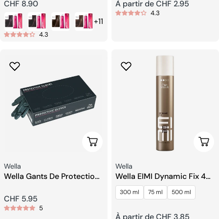
Prix
CHF 8.90
Prix
À partir de CHF 2.95
4.3
+11
habituel
habituel
4.3
Ajouter Au Panier
Choi
Fournisseur:
Fournisseur:
Wella
Wella
Wella Gants De Protection
Wella EIMI Dynamic Fix 45
Noirs Taille M
Sec Spray Artisanal
300 ml
75 ml
500 ml
Prix
CHF 5.95
5
Prix
À partir de CHF 3.85