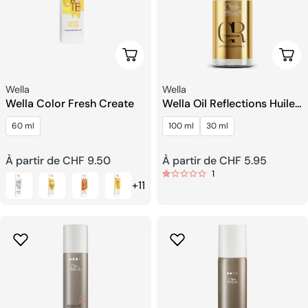
Choisissez Les Options
Choi
Fournisseur:
Fournisseur:
Wella
Wella
Wella Color Fresh Create
Wella Oil Reflections Huile
Lissante Lumineuse
60 ml
100 ml
30 ml
Prix
À partir de CHF 9.50
Prix
À partir de CHF 5.95
1
+11
habituel
habituel