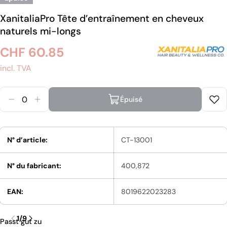
XanitaliaPro Tête d’entraînement en cheveux
naturels mi-longs
Prix
CHF 60.85
incl. TVA
habituel
Quantité
Épuisé
Diminuer La Quantité Pour XanitaliaPro Tête D’e
Augmenter La Quantité Pour XanitaliaPro T
N° d’article:
CT-13001
N° du fabricant:
400,872
EAN:
8019622023283
1
/
9
Passt gut zu