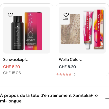
Schwarzkopf
Wella Color
Professional
Touch Rich
CHF 8.20
Prix
CHF 8.20
IGORA VIBRANCE
Naturals Demi-
Prix
Prix
CHF 15.06
Coloration Tone
permanente
5
habituel
On Tone
Coloration
5
de
habituel
Capillaire
vente
À propos de la tête d’entraînement XanitaliaPro
mi-longue