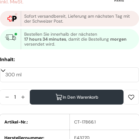
Preis
inkl. MwSt.
Sofort versandbereit, Lieferung am nächsten Tag mit
der Schweizer Post.
Bestellen Sie innerhalb der nächsten
17 hours 34 minutes
, damit die Bestellung
morgen
versendet wird.
Inhalt:
Menge
In Den Warenkorb
Menge Für L&#39;Oréal Professionnel Serie Expe
Menge Für L&#39;Oréal Professionnel Seri
Artikel-Nr.:
CT-17866.1
Herstellernummer:
E43270