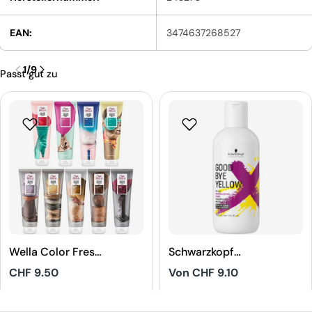
EAN:
3474637268527
1
/
9
Passt gut zu
Wella Color Fresh
Schwarzkopf
Mask
Professional
Regulärer
CHF 9.50
Regulärer
Von CHF 9.10
Goodbye Yellow
Preis
Preis
Shampoo
5
5