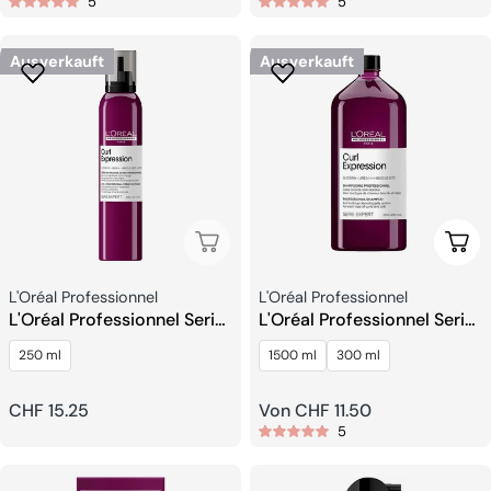
5
5
Preis
Preis
Ausverkauft
Ausverkauft
Ausverkauft
Wähl
Verkäufer:
Verkäufer:
L'Oréal Professionnel
L'Oréal Professionnel
L'Oréal Professionnel Serie
L'Oréal Professionnel Serie
Expert Curl Expression 10
Expert Curl Expression
250 ml
1500 ml
300 ml
in1 Cream In Mousse
Shampoo
Regulärer
CHF 15.25
Regulärer
Von CHF 11.50
5
Preis
Preis