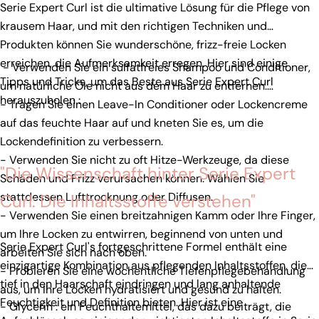
Serie Expert Curl ist die ultimative Lösung für die Pflege von
krausem Haar, und mit den richtigen Techniken und
Produkten können Sie wunderschöne, frizz-freie Locken
erreichen, die Aufmerksamkeit erregen. Hier sind einige
- Verwenden Sie ein sulfatfreies Shampoo und Conditioner,
Tipps und Tricks, um das Beste aus Serie Expert Curl
um natürliche Öle nicht aus dem Haar zu entfernen.
herauszuholen :
- Tragen Sie einen Leave-In Conditioner oder Lockencreme
auf das feuchte Haar auf und kneten Sie es, um die
Lockendefinition zu verbessern.
- Verwenden Sie nicht zu oft Hitze-Werkzeuge, da diese
"Die Wissenschaft hinter Serie Expert
Schäden und Frizz verursachen können. Wählen Sie
stattdessen Lufttrocknung oder Diffusen.
Curl: Die Inhaltsstoffe verstehen"
- Verwenden Sie einen breitzahnigen Kamm oder Ihre Finger,
um Ihre Locken zu entwirren, beginnend von unten und
Serie Expert Curl's fortgeschrittene Formel enthält eine
arbeiten Sie sich nach oben.
einzigartige Kombination aus pflegenden Inhaltsstoffen, die
- Probieren Sie eine wöchentliche Tiefenpflegebehandlung
tief in den Haarschaft eindringen und lang anhaltende
aus, um Ihre Locken hydratisiert und gesund zu halten.
Feuchtigkeit und Definition bieten. Hier ist eine
- Glycerin : ein Feuchthaltemittel, das dazu beiträgt, die