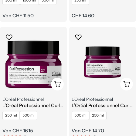
300 ml
1500 ml
500 ml
250 ml
Moisture Shampoo
Definition Activator
Regulärer
Von CHF 11.50
Regulärer
CHF 14.60
Preis
Preis
Wählen Sie Optionen
Wähl
Verkäufer:
Verkäufer:
L'Oréal Professionnel
L'Oréal Professionnel
L'Oréal Professionnel Curl
L'Oréal Professionnel Curl
Expression Intensive
Expression Intense
250 ml
500 ml
500 ml
250 ml
Feuchtigkeitsmaske
Moisturizing Mask
Regulärer
Von CHF 16.15
Regulärer
Von CHF 14.70