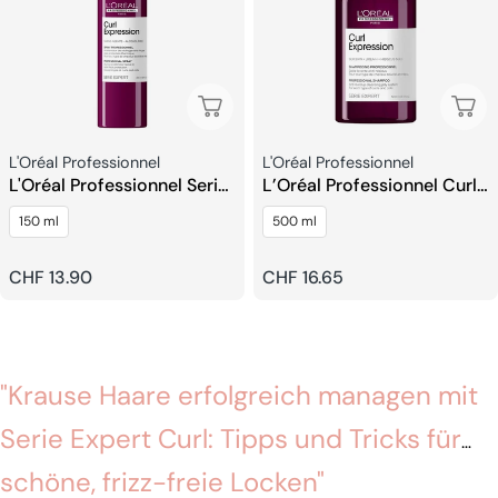
Ausverkauft
Ausv
Verkäufer:
Verkäufer:
L'Oréal Professionnel
L'Oréal Professionnel
L'Oréal Professionnel Serie
L’Oréal Professionnel Curl
Expert Curl Expression
Expression Anti Buildup
150 ml
500 ml
Drying Accelerator
Shampoo
Regulärer
CHF 13.90
Regulärer
CHF 16.65
Preis
Preis
"Krause Haare erfolgreich managen mit
Serie Expert Curl: Tipps und Tricks für
schöne, frizz-freie Locken"