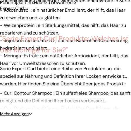
Aufschlüsselung einiger der wichtigsten Inhaltsstoffe in Serie
Feuchtigkeit im Haar zu bewahren.
Expert Curl :
- Kokosnussöl : ein natürlicher Emollient, der hilft, das Haar
zu erweichen und zu glätten.
- Weizenprotein : ein Stärkungsmittel, das hilft, das Haar zu
reparieren und zu schützen.
"Serie Expert Curl Produkte: Welches ist
- Jojobaöl : ein leichtes Öl, das das Haar ohne Beschwerung
hydratisiert und nährt.
das Richtige für Sie?"
- Moringa-Extrakt : ein natürlicher Antioxidant, der hilft, das
Haar vor Umweltstressoren zu schützen.
Serie Expert Curl bietet eine Reihe von Produkten an, die
speziell zur Nährung und Definition Ihrer Locken entwickelt
wurden. Hier finden Sie eine Übersicht über jedes Produkt :
- Curl Contour Shampoo : Ein sulfatfreies Shampoo, das sanft
reinigt und die Definition Ihrer Locken verbessert.
- Curl Contour Conditioner : Ein leichter Conditioner, der
Mehr Anzeigen
Locken entwirrt und pflegt.
- Curl Contour Maske : Eine Tiefenpflege, die Locken