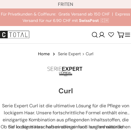
S
Zum
FR
IT
EN
p
Inhalt
Für Privatkunden & Coiffeure: Gratis Versand ab 150 CHF | Express
r
springen
Versand für nur 6.90 CHF mit
SwissPost
🇨🇭
a
c
Anmeldung
Wag
h
e
Home
Serie Expert > Curl
Curl
Serie Expert Curl ist die ultimative Lösung für die Pflege von
lockigem Haar. Unsere fortschrittliche Formel enthält eine
einzigartige Kombination aus pflegenden Inhaltsstoffen, die
Ob Sie lockiges Haar haben oder einfach nur Ihre natürlichen
tief in den Haarschaft eindringen und lang anhaltende