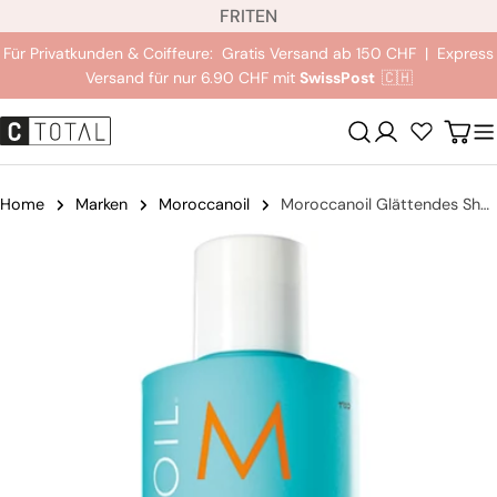
S
Zum
FR
IT
EN
p
Inhalt
Für Privatkunden & Coiffeure: Gratis Versand ab 150 CHF | Express
r
springen
Versand für nur 6.90 CHF mit
SwissPost
🇨🇭
a
c
Anmeldung
Wag
h
e
Home
Marken
Moroccanoil
Moroccanoil Glättendes Shampoo
Springe
zu
den
Produktinformationen