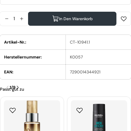
Menge
In Den Warenkorb
Menge Für Moroccanoil Glättendes Shampoo Verr
Menge Für Moroccanoil Glättendes Shampo
Artikel-Nr.:
CT-10941.1
Herstellernummer:
K0057
EAN:
7290014344921
1
/
9
Passt gut zu