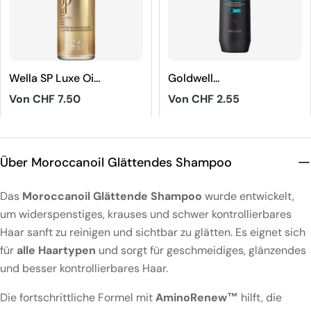
Wella SP Luxe Oil
Goldwell
Reconstructive
Dualsenses Men
Regulärer
Von CHF 7.50
Regulärer
Von CHF 2.55
Elixir
Hair & Body
Preis
Preis
Shampoo
4.8
5
Über Moroccanoil Glättendes Shampoo
Das
Moroccanoil Glättende Shampoo
wurde entwickelt,
um widerspenstiges, krauses und schwer kontrollierbares
Haar sanft zu reinigen und sichtbar zu glätten. Es eignet sich
für
alle Haartypen
und sorgt für geschmeidiges, glänzendes
und besser kontrollierbares Haar.
Die fortschrittliche Formel mit
AminoRenew™
hilft, die