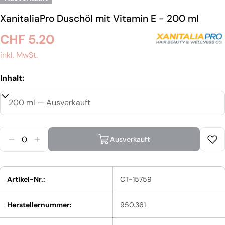
XanitaliaPro Duschöl mit Vitamin E - 200 ml
Regulärer
CHF 5.20
Preis
inkl. MwSt.
Inhalt:
Menge
Ausverkauft
Menge Für XanitaliaPro Duschöl Mit Vitamin E Ver
Menge Für XanitaliaPro Duschöl Mit Vitamin
Artikel-Nr.:
CT-15759
Herstellernummer:
950.361