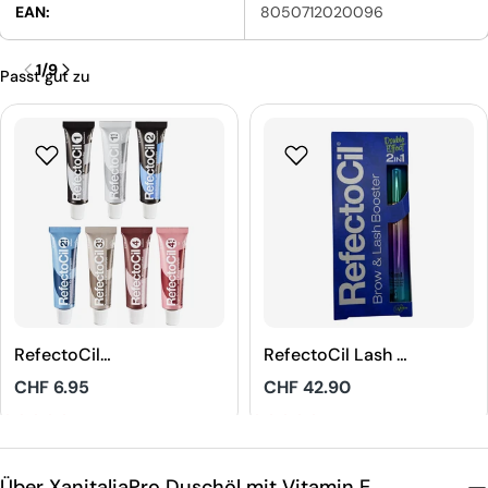
EAN:
8050712020096
1
/
9
Passt gut zu
RefectoCil
RefectoCil Lash &
Augenbrauen und
Brow Booster
Regulärer
CHF 6.95
Regulärer
CHF 42.90
Wimpernfarbe
Preis
Preis
5
4.9
Über XanitaliaPro Duschöl mit Vitamin E