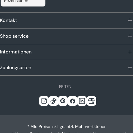
Kontakt
Shop service
Informationen
Zahlungsarten
S
FR
IT
EN
p
r
Instagram
Tick
Pinterest
Facebook
Linkedin
Google
a
c
Tack
h
* Alle Preise inkl. gesetzl. Mehrwertsteuer
e