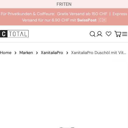
S
Zum
FR
IT
EN
p
Inhalt
Für Privatkunden & Coiffeure: Gratis Versand ab 150 CHF | Express
r
springen
Versand für nur 6.90 CHF mit
SwissPost
🇨🇭
a
c
Anmeldung
Wag
h
e
Home
Marken
XanitaliaPro
XanitaliaPro Duschöl mit Vitamin E
Springe
zu
den
Produktinformationen