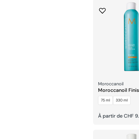
Fournisseur:
Moroccanoil
Moroccanoil Fini
Luminous
75 ml
330 ml
Prix
À partir de CHF 9
habituel