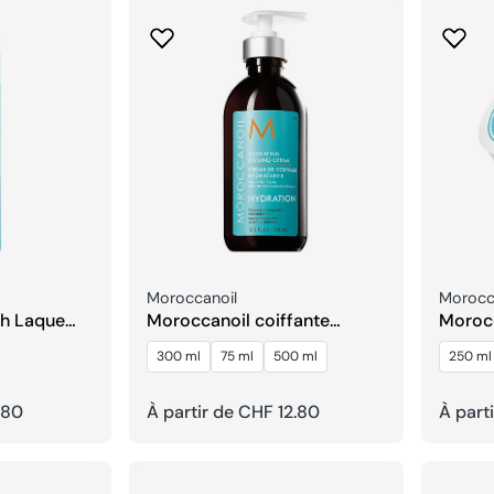
Fournisseur:
Fournis
Moroccanoil
Morocc
sh Laque
Moroccanoil coiffante
Moroc
hydratante Crème
Hydrat
300 ml
75 ml
500 ml
250 ml
.80
Prix
À partir de CHF 12.80
Prix
À part
habituel
habitu