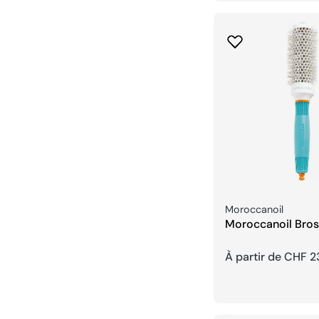
habituel
Fournisseur:
Moroccanoil
Moroccanoil Bro
Prix
À partir de CHF 2
habituel