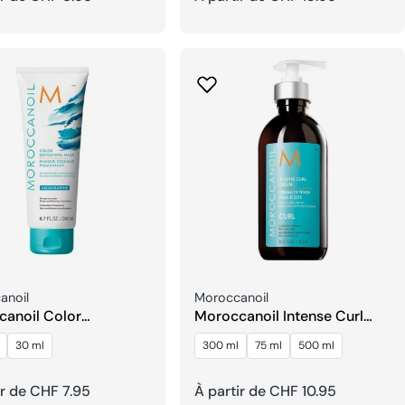
el
habituel
seur:
Fournisseur:
anoil
Moroccanoil
anoil Color
Moroccanoil Intense Curl
iting Masque
Crème
30 ml
300 ml
75 ml
500 ml
ir de CHF 7.95
Prix
À partir de CHF 10.95