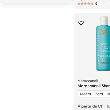
5
habituel
Fournisseur:
Moroccanoil
Moroccanoil Sha
Hydratant
1000 ml
70 ml
2
Prix
À partir de CHF 9