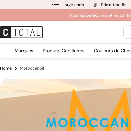
Aller
Large choix
Prix attractifs
au
Pour les particuliers et les coif
contenu
Rec
Marques
Produits Capillaires
Couleurs de Che
Home
Moroccanoil