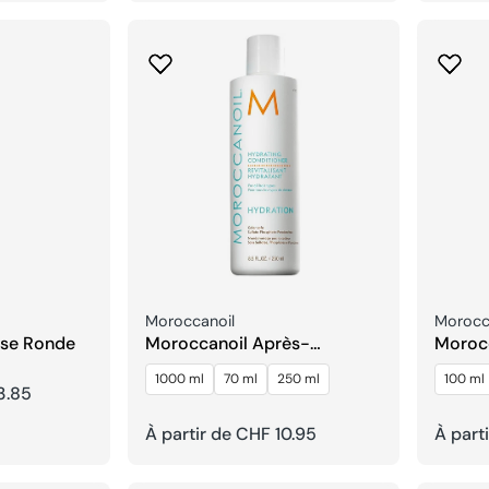
habituel
habitu
Fournisseur:
Fournis
Moroccanoil
Morocc
sse Ronde
Moroccanoil Après-
Moroc
shampooing Hydratant
Parfum
1000 ml
70 ml
250 ml
100 ml
Corps
3.85
Prix
À partir de CHF 10.95
Prix
À part
habituel
habitu