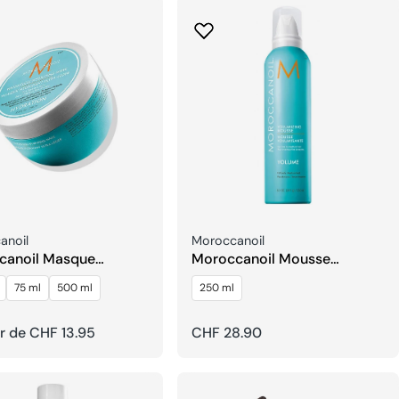
seur:
Fournisseur:
anoil
Moroccanoil
canoil Masque
Moroccanoil Mousse
ant Ultra-Léger
Volumisante
75 ml
500 ml
250 ml
ir de CHF 13.95
Prix
CHF 28.90
el
habituel