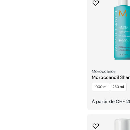
Fournisseur:
Moroccanoil
Moroccanoil Sha
Lissant
1000 ml
250 ml
Prix
À partir de CHF 2
habituel