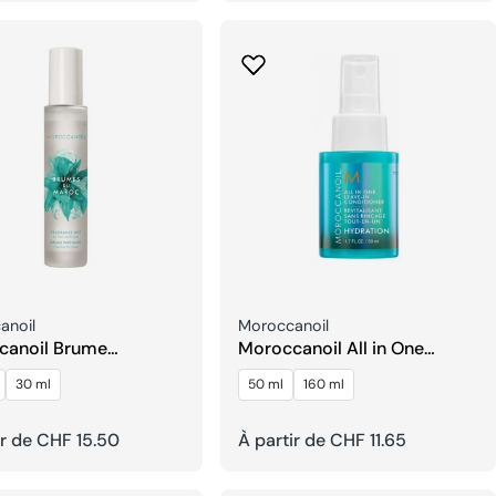
el
habituel
seur:
Fournisseur:
anoil
Moroccanoil
canoil Brume
Moroccanoil All in One
ée pour Cheveux et
Leave-In Après-shampoing
30 ml
50 ml
160 ml
ir de CHF 15.50
Prix
À partir de CHF 11.65
el
habituel