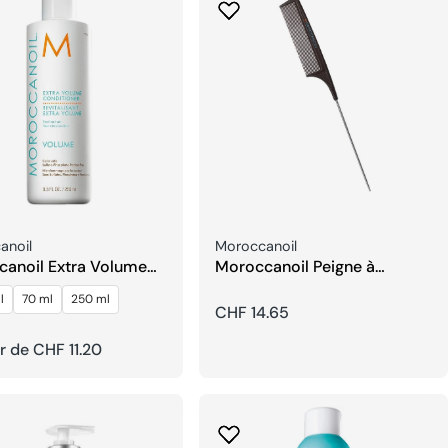
seur:
Fournisseur:
anoil
Moroccanoil
anoil Extra Volume
Moroccanoil Peigne à
-shampoing
Aiguilles En Carbone
l
70 ml
250 ml
Prix
CHF 14.65
ir de CHF 11.20
habituel
el