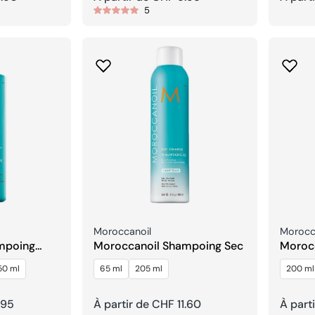
5
habituel
habitu
Fournisseur:
Fournis
Moroccanoil
Morocc
mpoing
Moroccanoil Shampoing Sec
Morocc
Depos
50 ml
65 ml
205 ml
200 ml
.95
Prix
À partir de CHF 11.60
Prix
À part