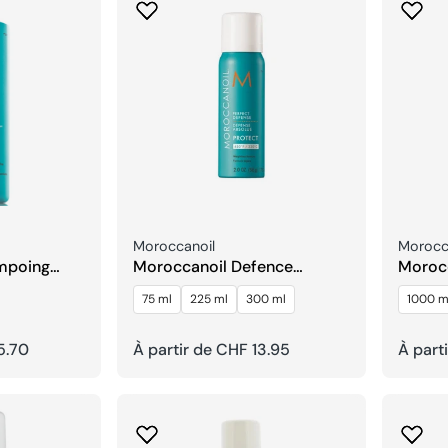
Fournisseur:
Fournis
Moroccanoil
Morocc
mpoing
Moroccanoil Defence
Morocc
Absolue
Après
75 ml
225 ml
300 ml
1000 m
5.70
Prix
À partir de CHF 13.95
Prix
À part
habituel
habitu