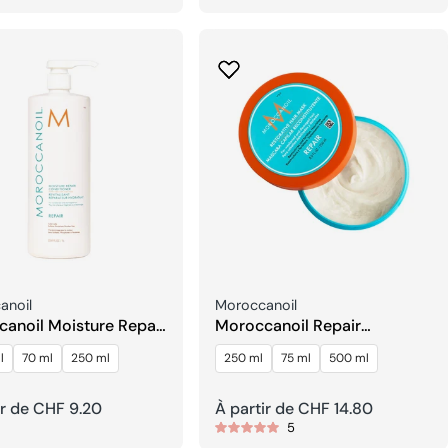
el
habituel
seur:
Fournisseur:
anoil
Moroccanoil
anoil Moisture Repair
Moroccanoil Repair
s shampoing
Restorative Masque
l
70 ml
250 ml
250 ml
75 ml
500 ml
Capillaire
ir de CHF 9.20
Prix
À partir de CHF 14.80
5