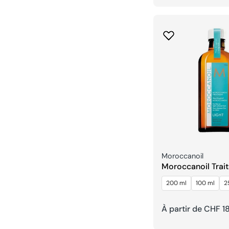
habituel
Fournisseur:
Moroccanoil
Moroccanoil Trai
Light
200 ml
100 ml
2
Prix
À partir de CHF 1