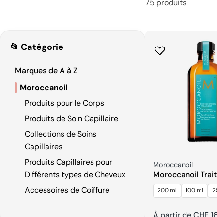
75 produits
📂 Catégorie
Marques de A à Z
Moroccanoil
Produits pour le Corps
Produits de Soin Capillaire
Collections de Soins
Capillaires
Produits Capillaires pour
Fournisseur:
Moroccanoil
Différents types de Cheveux
Moroccanoil Trai
Accessoires de Coiffure
200 ml
100 ml
2
Prix
À partir de CHF 1