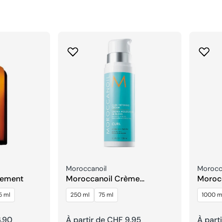
Fournisseur:
Fournis
Moroccanoil
Morocc
tement
Moroccanoil Crème
Morocc
Définissant Les Boucles
Hydra
5 ml
250 ml
75 ml
1000 m
6.90
Prix
À partir de CHF 9.95
Prix
À part