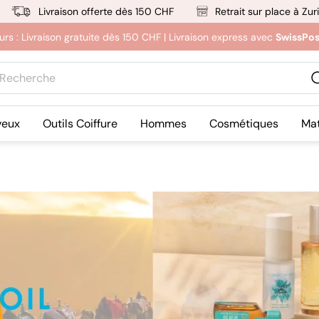
Livraison offerte dès 150 CHF
Retrait sur place à Zur
feurs : Livraison gratuite dès 150 CHF | Livraison express avec
SwissPo
herche
veux
Outils Coiffure
Hommes
Cosmétiques
Mat