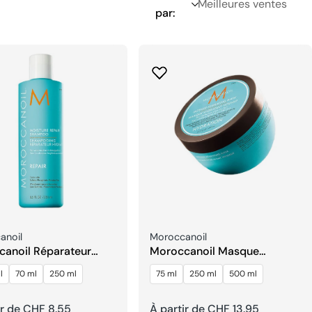
par:
seur:
Fournisseur:
anoil
Moroccanoil
anoil Réparateur
Moroccanoil Masque
tant Shampooing
Hydratant Intensif
l
70 ml
250 ml
75 ml
250 ml
500 ml
ir de CHF 8.55
Prix
À partir de CHF 13.95