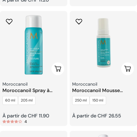
habituel
habituel
Choisissez Les Options
Choi
Fournisseur:
Fournisseur:
Moroccanoil
Moroccanoil
Moroccanoil Spray à
Moroccanoil Mousse
Texture Sèche
Contrôle Des Boucles
60 ml
205 ml
250 ml
150 ml
Prix
À partir de CHF 11.90
Prix
À partir de CHF 26.55
4
habituel
habituel