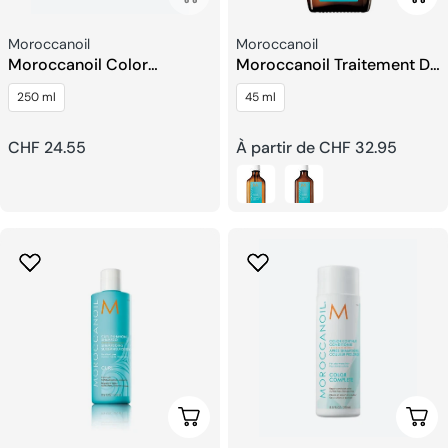
Fournisseur:
Fournisseur:
Moroccanoil
Moroccanoil
Moroccanoil Color
Moroccanoil Traitement Du
Complex Shampooing
Cuir Chevelu Sec
250 ml
45 ml
Couleur Prolongee
Prix
CHF 24.55
Prix
À partir de CHF 32.95
habituel
habituel
Ajouter Au Panier
Choi