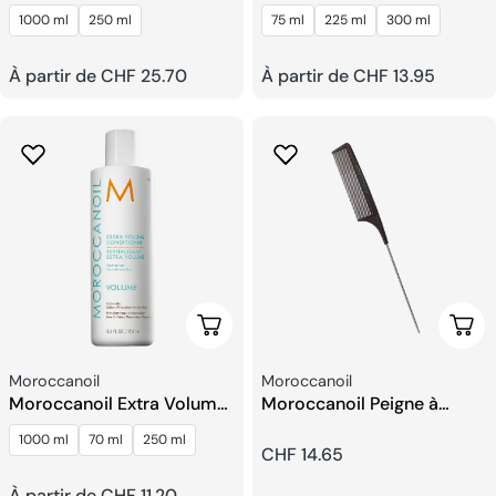
Lissant
Absolue
1000 ml
250 ml
75 ml
225 ml
300 ml
Prix
À partir de CHF 25.70
Prix
À partir de CHF 13.95
habituel
habituel
Choisissez Les Options
Ajou
Fournisseur:
Fournisseur:
Moroccanoil
Moroccanoil
Moroccanoil Extra Volume
Moroccanoil Peigne à
Après-shampoing
Aiguilles En Carbone
1000 ml
70 ml
250 ml
Prix
CHF 14.65
Prix
À partir de CHF 11.20