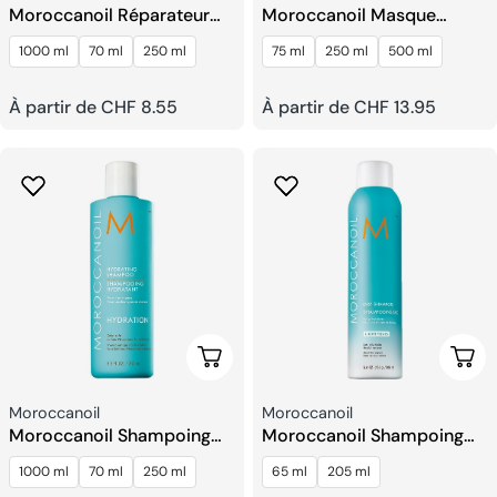
Moroccanoil Réparateur
Moroccanoil Masque
Hydratant Shampooing
Hydratant Intensif
1000 ml
70 ml
250 ml
75 ml
250 ml
500 ml
Prix
À partir de CHF 8.55
Prix
À partir de CHF 13.95
habituel
habituel
Choisissez Les Options
Choi
Fournisseur:
Fournisseur:
Moroccanoil
Moroccanoil
Moroccanoil Shampoing
Moroccanoil Shampoing
Hydratant
Sec
1000 ml
70 ml
250 ml
65 ml
205 ml