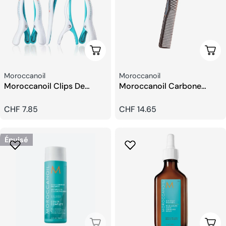
Ajouter Au Panier
Choi
Fournisseur:
Fournisseur:
Moroccanoil
Moroccanoil
Moroccanoil Clips De
Moroccanoil Carbone
Coiffure (6 pièces)
Peigne
Prix
CHF 7.85
Prix
CHF 14.65
habituel
habituel
Épuisé
Épuisé
Choi