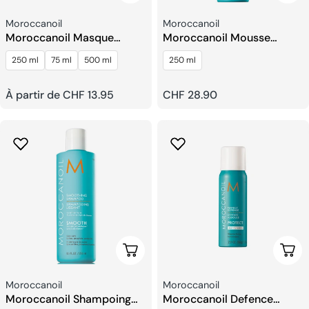
Fournisseur:
Fournisseur:
Moroccanoil
Moroccanoil
Moroccanoil Masque
Moroccanoil Mousse
Hydratant Ultra-Léger
Volumisante
250 ml
75 ml
500 ml
250 ml
Prix
À partir de CHF 13.95
Prix
CHF 28.90
habituel
habituel
Choisissez Les Options
Choi
Fournisseur:
Fournisseur:
Moroccanoil
Moroccanoil
Moroccanoil Shampoing
Moroccanoil Defence