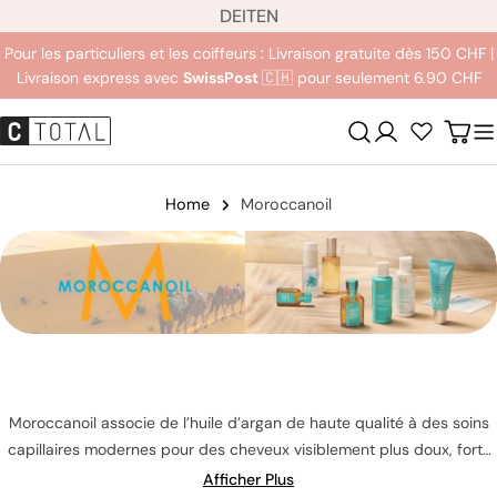
L
Aller
DE
IT
EN
a
au
Pour les particuliers et les coiffeurs : Livraison gratuite dès 150 CHF |
n
contenu
Livraison express avec
SwissPost
🇨🇭 pour seulement 6.90 CHF
g
u
Se
Char
e
connecter
Home
Moroccanoil
Moroccanoil associe de l’huile d’argan de haute qualité à des soins
capillaires modernes pour des cheveux visiblement plus doux, forts
et brillants. Découvrez des solutions professionnelles pour la
Afficher Plus