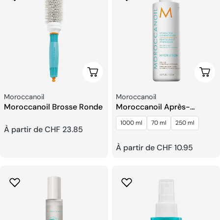
Choisissez Les Options
Choi
Fournisseur:
Fournisseur:
Moroccanoil
Moroccanoil
Moroccanoil Brosse Ronde
Moroccanoil Après-
shampooing Hydratant
1000 ml
70 ml
250 ml
Prix
À partir de CHF 23.85
Prix
À partir de CHF 10.95
habituel
habituel