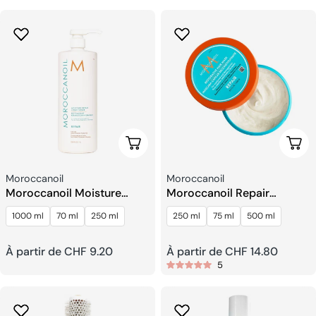
habituel
habituel
Choisissez Les Options
Choi
Fournisseur:
Fournisseur:
Moroccanoil
Moroccanoil
Moroccanoil Moisture
Moroccanoil Repair
Repair l’après shampoing
Restorative Masque
1000 ml
70 ml
250 ml
250 ml
75 ml
500 ml
Capillaire
Prix
À partir de CHF 9.20
Prix
À partir de CHF 14.80
5
habituel
habituel