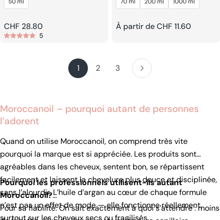
50 ml
70 ml
200 ml
1000 ml
Shampooing
Prix
CHF 28.80
Prix
À partir de CHF 11.60
5
habituel
habituel
1
2
3
Moroccanoil – pourquoi autant de personnes
l’adorent
Quand on utilise Moroccanoil, on comprend très vite
pourquoi la marque est si appréciée. Les produits sont
agréables dans les cheveux, sentent bon, se répartissent
facilement et laissent la chevelure plus douce et disciplinée,
Pourquoi les professionnels utilisent-ils autant
sans l’alourdir. L’huile d’argan au cœur de chaque formule
Moroccanoil?
n’est pas un effet de mode — elle fonctionne réellement,
Pour sa fiabilité. On sait exactement à quoi s’attendre : moins
surtout sur les cheveux secs ou fragilisés.