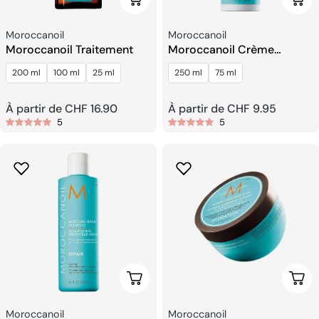
Fournisseur:
Fournisseur:
Moroccanoil
Moroccanoil
Moroccanoil Traitement
Moroccanoil Crème
Définissant Les Boucles
200 ml
100 ml
25 ml
250 ml
75 ml
Prix
À partir de CHF 16.90
Prix
À partir de CHF 9.95
5
5
habituel
habituel
Choisissez Les Options
Choi
Fournisseur:
Fournisseur:
Moroccanoil
Moroccanoil