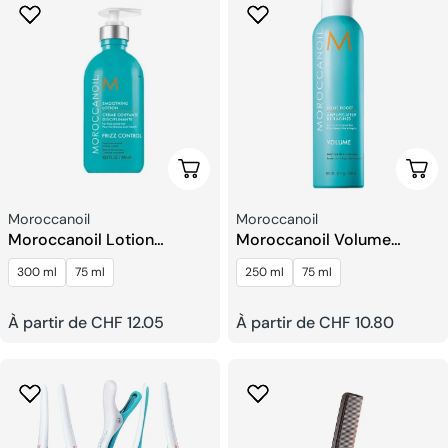
Choisissez Les Options
Choi
Fournisseur:
Fournisseur:
Moroccanoil
Moroccanoil
Moroccanoil Lotion
Moroccanoil Volume
Lissante
Amplificateur de Racines
300 ml
75 ml
250 ml
75 ml
Prix
À partir de CHF 12.05
Prix
À partir de CHF 10.80
habituel
habituel