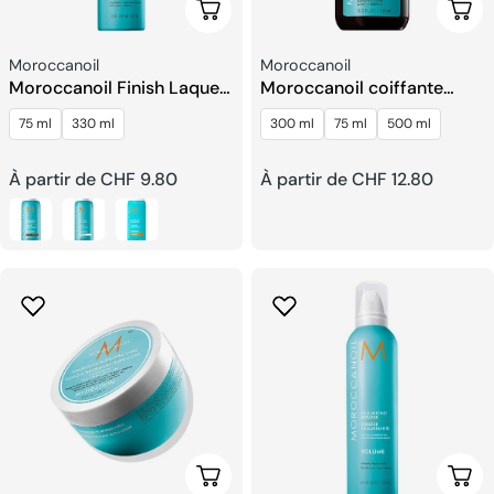
Choisissez Les Options
Choi
Fournisseur:
Fournisseur:
Moroccanoil
Moroccanoil
Moroccanoil Finish Laque
Moroccanoil coiffante
Luminous
hydratante Crème
75 ml
330 ml
300 ml
75 ml
500 ml
Prix
À partir de CHF 9.80
Prix
À partir de CHF 12.80
habituel
habituel
Choisissez Les Options
Ajou