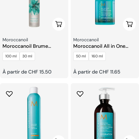
Choisissez Les Options
Choi
Fournisseur:
Fournisseur:
Moroccanoil
Moroccanoil
Moroccanoil Brume
Moroccanoil All in One
Parfumée pour Cheveux et
Leave-In Après-
100 ml
30 ml
50 ml
160 ml
Corps
shampoing
Prix
À partir de CHF 15.50
Prix
À partir de CHF 11.65
habituel
habituel