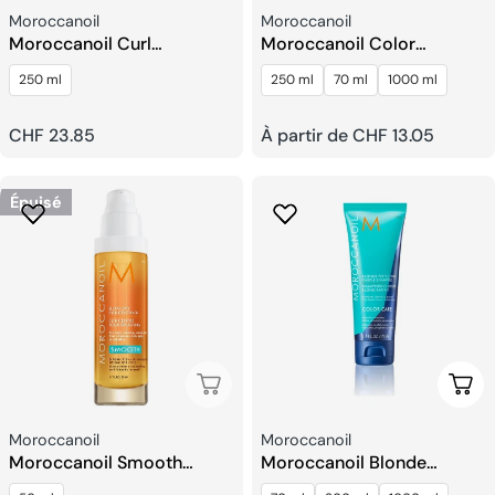
Fournisseur:
Fournisseur:
Moroccanoil
Moroccanoil
Moroccanoil Curl
Moroccanoil Color
Shampooing Sublimateur
Continue Après-
250 ml
250 ml
70 ml
1000 ml
De Boucles
shampoing
Prix
CHF 23.85
Prix
À partir de CHF 13.05
habituel
habituel
Épuisé
Épuisé
Choi
Fournisseur:
Fournisseur:
Moroccanoil
Moroccanoil
Moroccanoil Smooth
Moroccanoil Blonde
Concentré Pour Brushing
Perfecting Purple