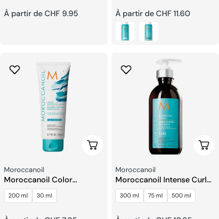
Prix
À partir de CHF 9.95
Prix
À partir de CHF 11.60
habituel
habituel
Choisissez Les Options
Choi
Fournisseur:
Fournisseur:
Moroccanoil
Moroccanoil
Moroccanoil Color
Moroccanoil Intense Curl
Depositing Masque
Crème
200 ml
30 ml
300 ml
75 ml
500 ml