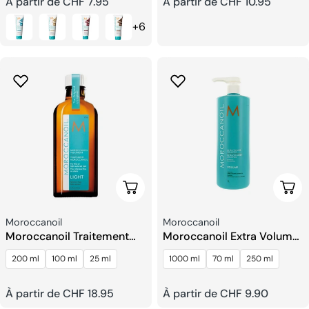
Prix
À partir de CHF 7.95
Prix
À partir de CHF 10.95
+6
habituel
habituel
Choisissez Les Options
Choi
Fournisseur:
Fournisseur:
Moroccanoil
Moroccanoil
Moroccanoil Traitement
Moroccanoil Extra Volume
Light
Shampoing
200 ml
100 ml
25 ml
1000 ml
70 ml
250 ml
Prix
À partir de CHF 18.95
Prix
À partir de CHF 9.90