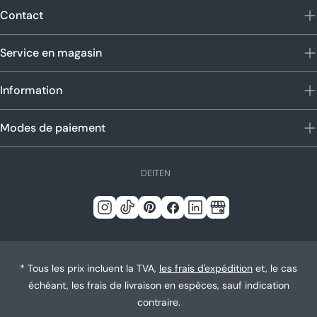
Contact
Service en magasin
Information
Modes de paiement
L
DE
IT
EN
a
n
Instagram
TIC
Pinterest
Facebook
Linkedin
Google
g
Tac
u
e
* Tous les prix incluent la TVA,
les frais d'expédition
et, le cas
échéant, les frais de livraison en espèces, sauf indication
contraire.