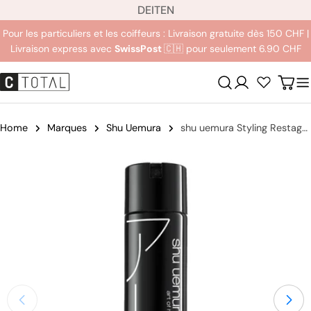
L
Aller
DE
IT
EN
a
au
Pour les particuliers et les coiffeurs : Livraison gratuite dès 150 CHF |
n
contenu
Livraison express avec
SwissPost
🇨🇭 pour seulement 6.90 CHF
g
u
Se
Char
e
connecter
Home
Marques
Shu Uemura
shu uemura Styling Restage Kumo Hold Lacquer
Passer
aux
informations
sur
le
produit
Ouvrir le média 0 en mode modal