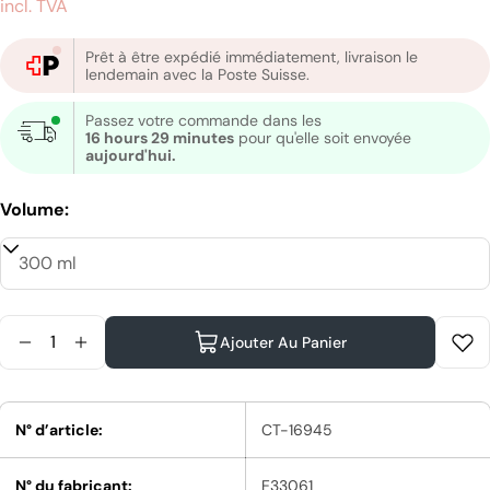
incl. TVA
habituel
Prêt à être expédié immédiatement, livraison le
lendemain avec la Poste Suisse.
Passez votre commande dans les
16 hours 29 minutes
pour qu'elle soit envoyée
aujourd'hui.
Volume:
Quantité
Ajouter Au Panier
Diminuer La Quantité Pour Shu Uemura Styling R
Augmenter La Quantité Pour Shu Uemura St
N° d’article:
CT-16945
N° du fabricant:
E33061