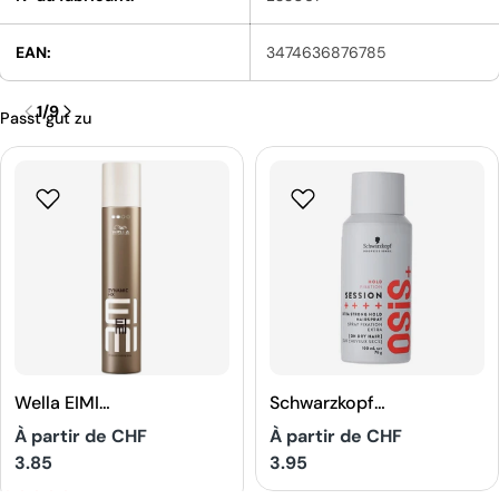
EAN:
3474636876785
1
/
9
Passt gut zu
Wella EIMI
Schwarzkopf
Dynamic Fix 45
Professional
Prix
À partir de CHF
Prix
À partir de CHF
Sec Spray
OSIS+ Session
3.85
3.95
Artisanal
Hairspray
habituel
habituel
5