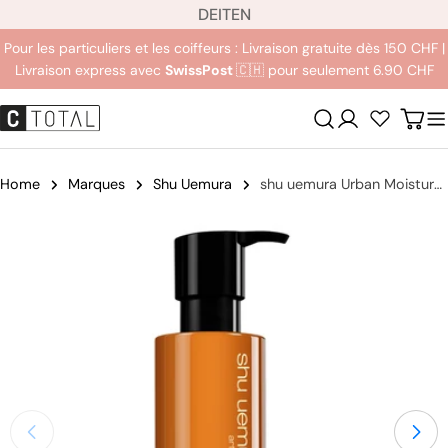
L
Aller
DE
IT
EN
a
au
Pour les particuliers et les coiffeurs : Livraison gratuite dès 150 CHF |
n
contenu
Livraison express avec
SwissPost
🇨🇭 pour seulement 6.90 CHF
g
u
Se
Char
e
connecter
Home
Marques
Shu Uemura
shu uemura Urban Moisture Après-shampoing
Passer
aux
informations
sur
le
produit
Ouvrir le média 0 en mode modal