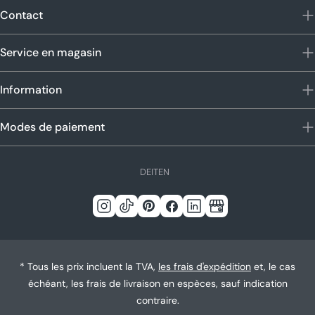
Contact
Service en magasin
Information
Modes de paiement
L
DE
IT
EN
a
n
Instagram
TIC
Pinterest
Facebook
Linkedin
Google
g
Tac
u
e
* Tous les prix incluent la TVA,
les frais d'expédition
et, le cas
échéant, les frais de livraison en espèces, sauf indication
contraire.