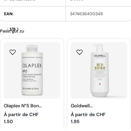
EAN:
3474636400348
1
/
9
Passt gut zu
Olaplex N°5 Bond
Goldwell
Maintenance
Dualsenses Rich
Prix
À partir de CHF
Prix
À partir de CHF
Aprés-
Repair
1.50
1.95
shampoing
Shampooing
habituel
habituel
Réparateur
5
5