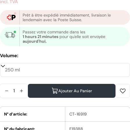
incl. TVA
habituel
Prêt à être expédié immédiatement, livraison le
lendemain avec la Poste Suisse.
Passez votre commande dans les
1 hours 21 minutes
pour qu'elle soit envoyée
aujourd'hui.
Volume:
Quantité
Ajouter Au Panier
Diminuer La Quantité Pour Shu Uemura Urban Mo
Augmenter La Quantité Pour Shu Uemura U
N° d’article:
CT-16919
N° du fabricant:
E19388