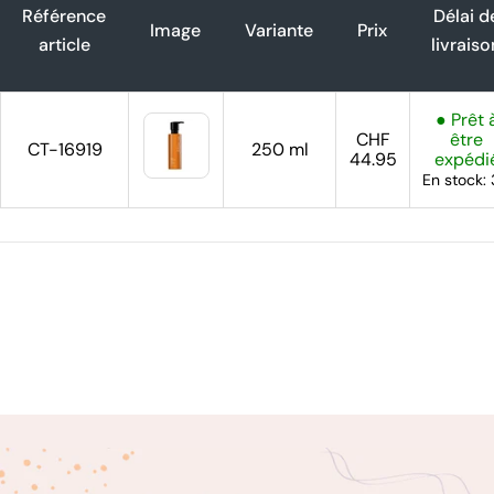
Référence
Délai d
Image
Variante
Prix
article
livraiso
● Prêt 
CHF
être
CT-16919
250 ml
44.95
expédi
En stock: