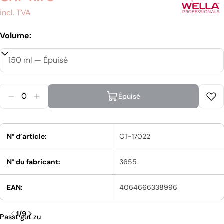
incl. TVA
habituel
Volume:
Quantité
Épuisé
Diminuer La Quantité Pour Wella Invigo Sun Care 
Augmenter La Quantité Pour Wella Invigo S
N° d’article:
CT-17022
N° du fabricant:
3655
EAN:
4064666338996
1
/
9
Passt gut zu