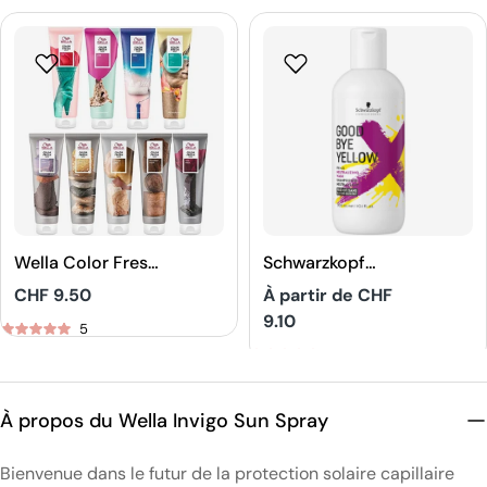
Wella Color Fresh
Schwarzkopf
Depositing
Professional
Prix
CHF 9.50
Prix
À partir de CHF
Masque
Goodbye Yellow
9.10
Shampooing
5
habituel
habituel
5
À propos du Wella Invigo Sun Spray
Bienvenue dans le futur de la protection solaire capillaire