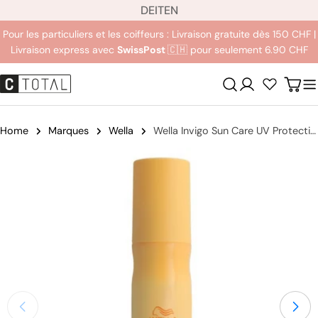
L
Aller
DE
IT
EN
a
au
Pour les particuliers et les coiffeurs : Livraison gratuite dès 150 CHF |
n
contenu
Livraison express avec
SwissPost
🇨🇭 pour seulement 6.90 CHF
g
u
Se
Char
e
connecter
Home
Marques
Wella
Wella Invigo Sun Care UV Protection Spray
Passer
aux
informations
sur
le
produit
Ouvrir le média 0 en mode modal