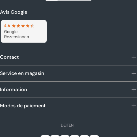
Avis Google
Contact
Service en magasin
Information
Modes de paiement
L
DE
IT
EN
a