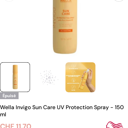
Épuisé
Wella Invigo Sun Care UV Protection Spray - 150
ml
Prix
CHF 11.70